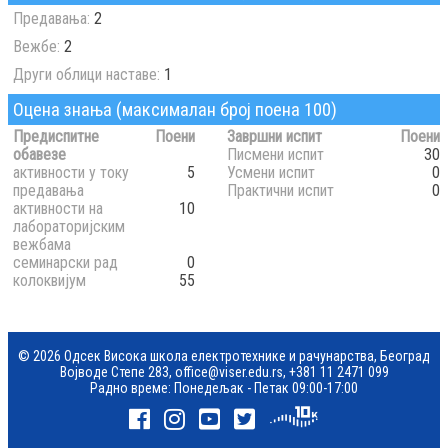
Предавања:
2
Вежбе:
2
Други облици наставе:
1
Оцена знања (максималан број поена 100)
Предиспитне
Поени
Завршни испит
Поени
обавезе
Писмени испит
30
активности у току
5
Усмени испит
0
предавања
Практични испит
0
активности на
10
лабораторијским
вежбама
семинарски рад
0
колоквијум
55
© 2026 Одсек Висока школа електротехнике и рачунарства, Београд
Војводе Степе 283,
office@viser.edu.rs
,
+381 11 2471 099
Радно време: Понедељак - Петак 09:00-17:00