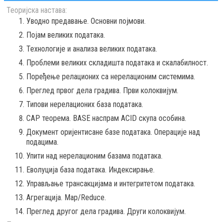
Теоријска настава:
Уводно предавање. Основни појмови.
Појам великих података.
Технологије и анализа великих података.
Проблеми великих складишта података и скалабилност.
Поређење релационих са нерелационим системима.
Преглед првог дела градива. Први колоквијум.
Типови нерелационих база података.
CAP теорема. BASE наспрам ACID скупа особина.
Документ оријентисане базе података. Операције над
подацима.
Упити над нерелационим базама података.
Еволуција база података. Индексирање.
Управљање трансакцијама и интегритетом података.
Агрегација. Map/Reduce.
Преглед другог дела градива. Други колоквијум.