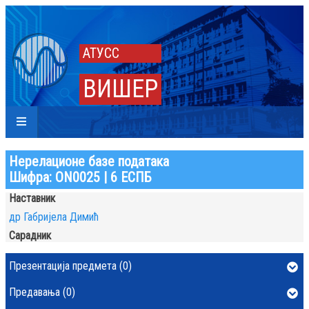
АТУСС
ВИШЕР
Нерелационе базе података
Шифра: ОN0025 | 6 ЕСПБ
Наставник
др Габријела Димић
Сарадник
Презентација предмета (0)
Предавања (0)