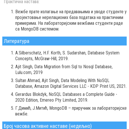
Практична настава:
Вежбе прате излагање на предавањима и уводе студенте у
пројектовање нерелационих база података на практичним
примерима. На лабораторијским вежбама студенти раде
са MongoDB системом.
Литература
A.Silberschatz, H.F. Korth, S. Sudarshan, Database System
Concepts, McGraw-Hill, 2019.
Ajit Singh, Data Migration from Sql to Nosql Database,
Lulu.com, 2019
Sultan Ahmad, Ajit Singh, Data Modeling With NoSQL
Database, Amazon Digital Services LLC - KDP Print US, 2021.
Gerardus Blokdyk, NoSQL Databases a Complete Guide -
2020 Edition, Emereo Pty Limited, 2019.
Г.Димић, Ј.Митић, MongoDB – приручник за лабораторијске
вежбе.
Број часова активне наставе (недељно)