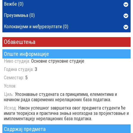
Вежбе (0)
Преузимања (0)
Колоквијуми и међурезултати (0)
Обавештења
Опште информације
Ниво студија:
Основне струковне студије
Година студија:
3
Семестар:
5
Услов:
Циљ:
Упознавање студената са принципима, елементима и
начином рада савремених нерелационих база података.
Исход:
Након успешног завршетка овог предмета студенти ће
имати теоријска и практична знања неопходна за пројектовање и
имплементацију нерелационих база података.
Садржај предмета