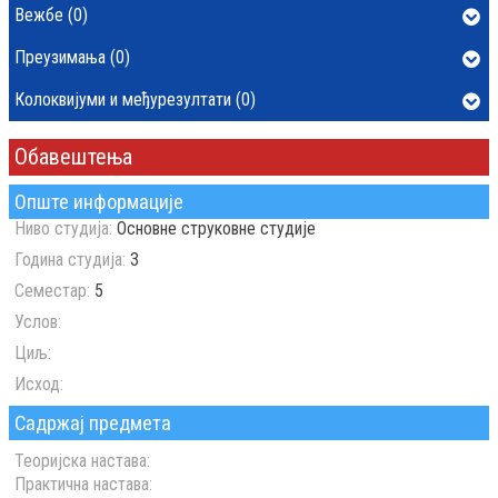
Вежбе (0)
Преузимања (0)
Колоквијуми и међурезултати (0)
Обавештења
Опште информације
Ниво студија:
Основне струковне студије
Година студија:
3
Семестар:
5
Услов:
Циљ:
Исход:
Садржај предмета
Теоријска настава:
Практична настава: