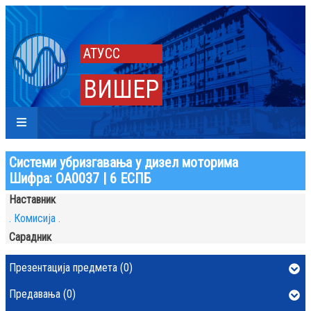
АТУСС
ВИШЕР
Системи убризгавања у дизел моторима
Шифра: ОА0037 | 6 ЕСПБ
Наставник
. Комисија .
Сарадник
Презентација предмета (0)
Предавања (0)