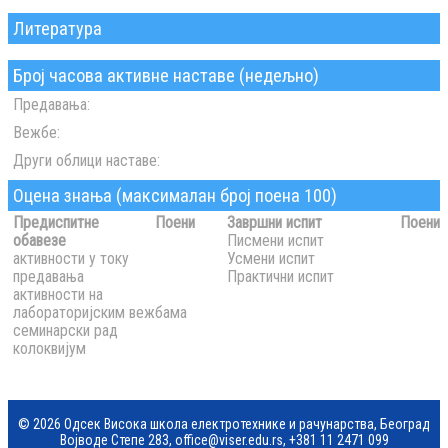
Литература
Број часова активне наставе (недељно)
Предавања:
Вежбе:
Други облици наставе:
Оцена знања (максималан број поена 100)
Предиспитне
Поени
Завршни испит
Поени
обавезе
Писмени испит
активности у току
Усмени испит
предавања
Практични испит
активности на
лабораторијским вежбама
семинарски рад
колоквијум
© 2026 Одсек Висока школа електротехнике и рачунарства, Београд
Војводе Степе 283,
office@viser.edu.rs
,
+381 11 2471 099