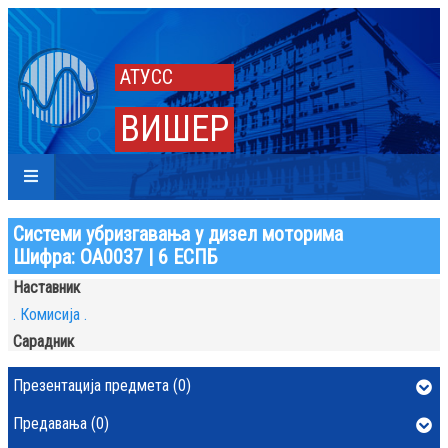
АТУСС
ВИШЕР
Системи убризгавања у дизел моторима
Шифра: ОА0037 | 6 ЕСПБ
Наставник
. Комисија .
Сарадник
Презентација предмета (0)
Предавања (0)