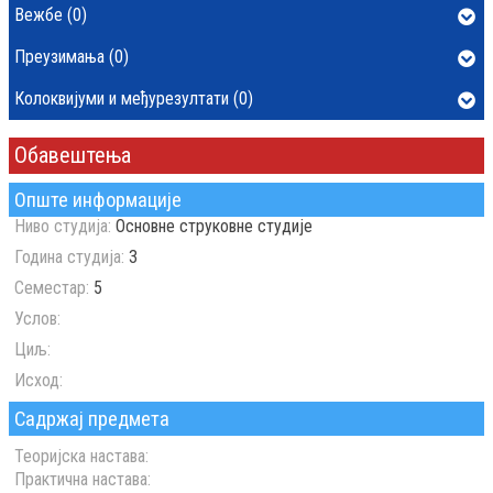
Вежбе (0)
Преузимања (0)
Колоквијуми и међурезултати (0)
Обавештења
Опште информације
Ниво студија:
Основне струковне студије
Година студија:
3
Семестар:
5
Услов:
Циљ:
Исход:
Садржај предмета
Теоријска настава:
Практична настава: