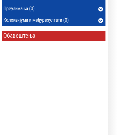
Преузимања (0)
Колоквијуми и међурезултати (0)
Обавештења