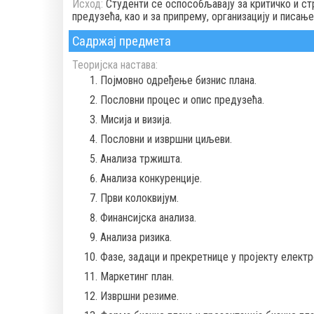
Исход:
Студенти се оспособљавају за критичко и с
предузећа, као и за припрему, организацију и писањ
Садржај предмета
Теоријска настава:
Појмовно одређење бизнис плана.
Пословни процес и опис предузећа.
Мисија и визија.
Пословни и извршни циљеви.
Анализа тржишта.
Анализа конкуренције.
Први колоквијум.
Финансијска анализа.
Анализа ризика.
Фазе, задаци и прекретнице у пројекту елект
Маркетинг план.
Извршни резиме.