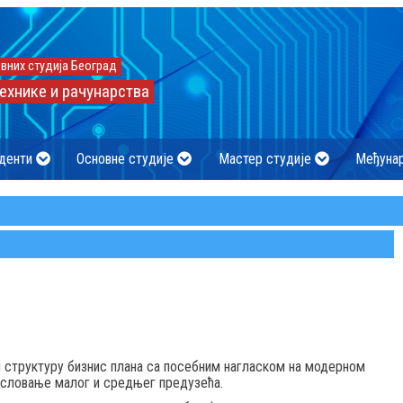
вних студија Београд
ехнике и рачунарства
денти
Основне студије
Мастер студије
Међуна
и структуру бизнис плана са посебним нагласком на модерном
ословање малог и средњег предузећа.