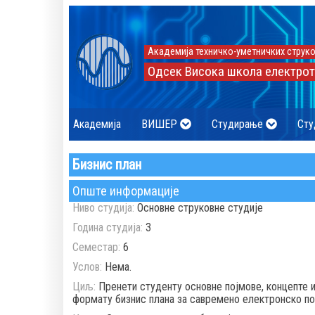
Академија техничко-уметничких струко
Одсек Висока школа електрот
Академија
ВИШЕР
Студирање
Сту
Бизнис план
Опште информације
Ниво студија:
Основне струковне студије
Година студија:
3
Семестар:
6
Услов:
Нема.
Циљ:
Пренети студенту основне појмове, концепте 
формату бизнис плана за савремено електронско п