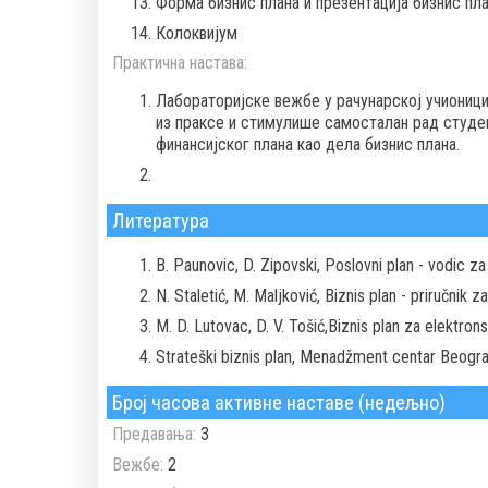
Форма бизнис плана и презентација бизнис пла
Колоквијум
Практична настава:
Лабораторијске вежбе у рачунарској учиониц
из праксе и стимулише самосталан рад студе
финансијског плана као дела бизнис плана.
Литература
B. Paunovic, D. Zipovski, Poslovni plan - vodic z
N. Staletić, M. Maljković, Biznis plan - priručnik
M. D. Lutovac, D. V. Tošić,Biznis plan za elektro
Strateški biznis plan, Menadžment centar Beogra
Број часова активне наставе (недељно)
Предавања:
3
Вежбе:
2