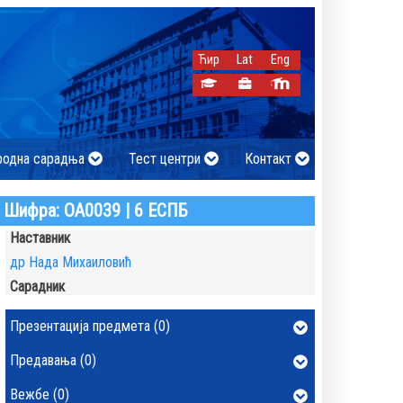
Ћир
Lat
Eng
родна сарадња
Тест центри
Контакт
Шифра: ОА0039 | 6 ЕСПБ
Наставник
др Нада Михаиловић
Сарадник
Презентација предмета (0)
Предавања (0)
Вежбе (0)