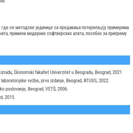
на.
и где се методске јединице са предавања поткрепљују примерима
ната, примена модерних софтверских алата, посебно за припрему
a izradu, Ekonomski fakultet Univerzitet u Beogradu, Beograd, 2021
 za laboratorijske vežbe, prvo izdanje, Beograd, ATUSS, 2022.
nsko poslovanje, Beograd, VETŠ, 2006.
d, 2015.