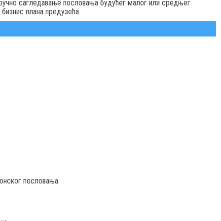
тручно сагледавање пословања будућег малог или средњег
е бизнис плана предузећа.
ронског пословања.