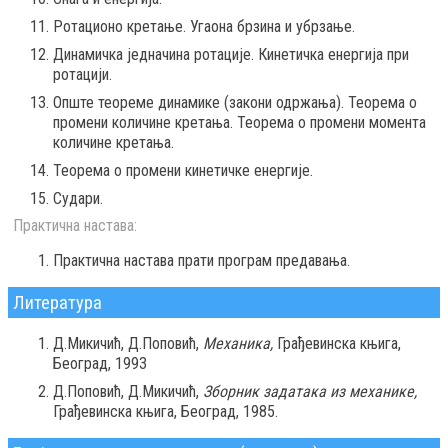
Ротационо кретање. Угаона брзина и убрзање.
Динамичка једначина ротације. Кинетичка енергија при
ротацији.
Опште теореме динамике (закони одржања). Теорема о
промени количине кретања. Теорема о промени момента
количине кретања.
Теорема о промени кинетичке енергије.
Судари.
Практична настава:
Практична настава прати програм предавања.
Литература
Д.Микичић, Д.Поповић,
Механика,
Грађевинска књига,
Београд, 1993
Д.Поповић, Д.Микичић,
Зборник задатака из механике,
Грађевинска књига, Београд, 1985.