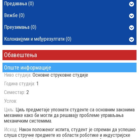
Предавања (0)
Вежбе (0)
Преузимања (0)
Колоквијуми и међурезултати (0)
Обавештења
Опште информације
Ниво студија:
Основне струковне студије
Година студија:
1
Семестар:
2
Услов:
Циљ:
Циљ предметаје упознати студенте са основним законима
механике како би могли да решавају проблеме управљања
механичким системима.
Исход:
Након положеног испита, студент је спреман да успешно
слуша стручне предмете из области роботике и индустријске