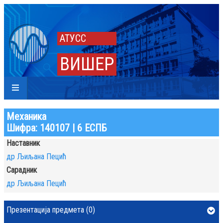
АТУСС
ВИШЕР
Механика
Шифра: 140107 | 6 ЕСПБ
Наставник
др Љиљана Пецић
Сарадник
др Љиљана Пецић
Презентација предмета (0)