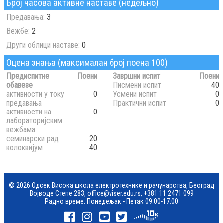
Број часова активне наставе (недељно)
Предавања:
3
Вежбе:
2
Други облици наставе:
0
Оцена знања (максималан број поена 100)
Предиспитне
Поени
Завршни испит
Поени
обавезе
Писмени испит
40
активности у току
0
Усмени испит
0
предавања
Практични испит
0
активности на
0
лабораторијским
вежбама
семинарски рад
20
колоквијум
40
© 2026 Одсек Висока школа електротехнике и рачунарства, Београд
Војводе Степе 283,
office@viser.edu.rs
,
+381 11 2471 099
Радно време: Понедељак - Петак 09:00-17:00