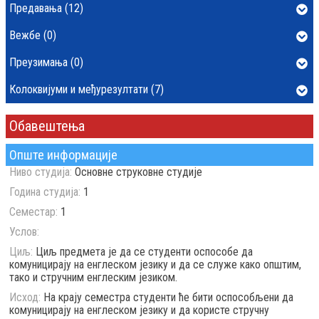
Предавања (12)
Вежбе (0)
Преузимања (0)
Колоквијуми и међурезултати (7)
Обавештења
Опште информације
Ниво студија:
Основне струковне студије
Година студија:
1
Семестар:
1
Услов:
Циљ:
Циљ предмета је да се студенти оспособе да
комуницирају на енглеском језику и да се служе како општим,
тако и стручним енглеским језиком.
Исход:
На крају семестра студенти ће бити оспособљени да
комуницирају на енглеском језику и да користе стручну