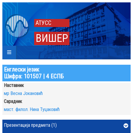
АТУСС
ВИШЕР
Енглески језик
Шифра: 101507 | 4 ЕСПБ
Наставник
мр Весна Јокановић
Сарадник
маст. филол. Нина Туцаковић
Презентација предмета (1)