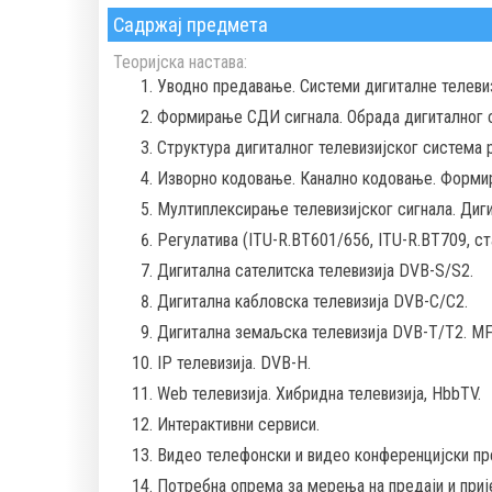
Садржај предмета
Теоријска настава:
Уводно предавање. Системи дигиталне телевизи
Формирање СДИ сигнала. Обрада дигиталног си
Структура дигиталног телевизијског система 
Изворно кодовање. Канално кодовање. Формир
Мултиплексирање телевизијског сигнала. Диги
Регулатива (ITU-R.BT601/656, ITU-R.BT709, ст
Дигитална сателитска телевизија DVB-S/S2.
Дигитална кабловска телевизија DVB-C/C2.
Дигитална земаљска телевизија DVB-Т/Т2. M
IP телевизија. DVB-H.
Web телевизија. Хибридна телевизија, HbbTV.
Интерактивни сервиси.
Видео телефонски и видео конференцијски пре
Потребна опрема за мерења на предаји и при