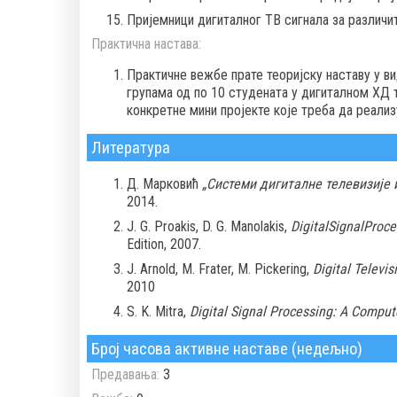
Пријемници дигиталног ТВ сигнала за различи
Практична настава:
Практичне вежбе прате теоријску наставу у в
групама од по 10 студенaта у дигиталном ХД 
конкретне мини пројекте које треба да реализ
Литература
Д. Марковић
„Системи дигиталне телевизије и
2014.
J. G. Proakis, D. G. Manolakis,
DigitalSignalProce
Edition, 2007.
J. Arnold, M. Frater, M. Pickering,
Digital Televi
2010
S. K. Mitra,
Digital Signal Processing: A Compu
Број часова активне наставе (недељно)
Предавања:
3