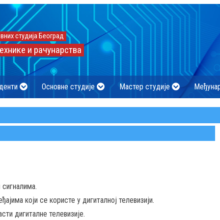
вних студија Београд
ехнике и рачунарства
денти
Основне студије
Мастер студије
Међуна
 сигналима.
ђајима који се користе у дигиталној телевизији.
ти дигиталне телевизије.