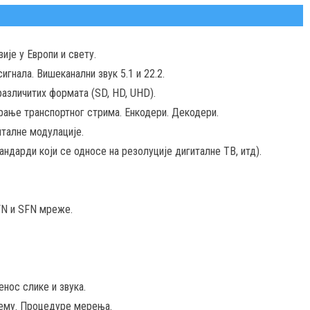
је у Европи и свету.
гнала. Вишеканални звук 5.1 и 22.2.
различитих формата (SD, HD, UHD).
ање транспортног стрима. Енкодери. Декодери.
талне модулације.
андарди који се односе на резолуције дигиталне ТВ, итд).
FN и SFN мреже.
нос слике и звука.
јему. Процедуре мерења.