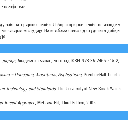
те платформе.
иду лабораторијских вежби. Лабораторијске вежбе се изводе у
телевизијском студију. На вежбама свако од студената добија
ује.
 радија,
Академска мисао, Београд,ISBN: 978-86-7466-515-2,
ssing – Principles, Algorithms, Applications,
PrenticeHall, Fourth
sion Technology and Standards,
The Universityof New South Wales,
ter-Based Approach,
McGraw-Hill, Third Edition, 2005.