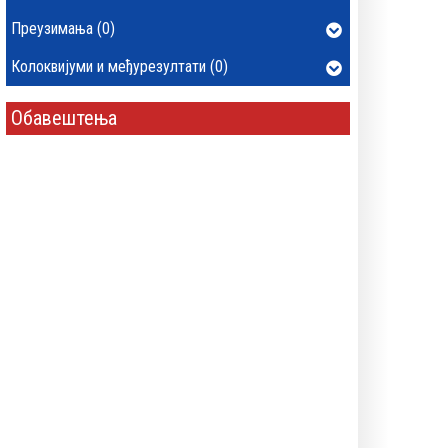
Преузимања (0)
Колоквијуми и међурезултати (0)
Обавештења