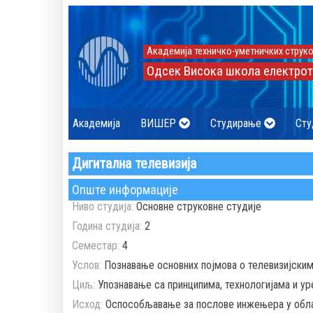
Академија техничко-уметничких струко
Одсек Висока школа електрот
Академија
ВИШЕР
Студирање
Сту
Дигитална телевизија
Опште информације
Ниво студија:
Основне струковне студије
Година студија:
2
Семестар:
4
Услов:
Познавање основних појмова о телевизијским
Циљ:
Упознавање са принципима, технологијама и уре
Исход:
Оспособљавање за послове инжењера у облас