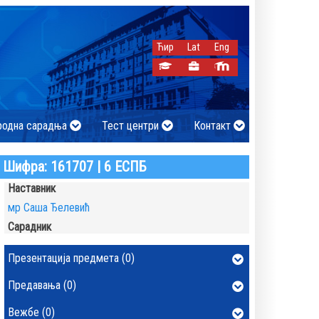
Ћир
Lat
Eng
родна сарадња
Тест центри
Контакт
Шифра: 161707 | 6 ЕСПБ
Наставник
мр Саша Ђелевић
Сарадник
Презентација предмета (0)
Предавања (0)
Вежбе (0)