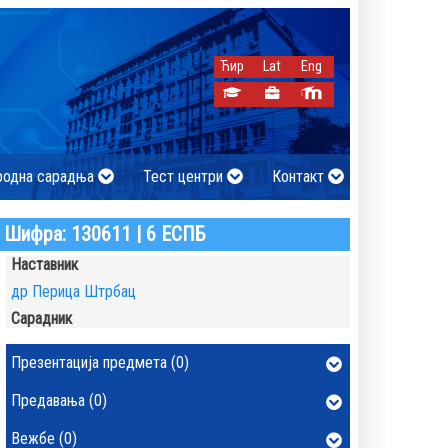
Ћир
Lat
Eng
родна сарадња
Тест центри
Контакт
Шифра: 130611 | 6 ЕСПБ
Наставник
др Перица Штрбац
Сарадник
Презентација предмета (0)
Предавања (0)
Вежбе (0)