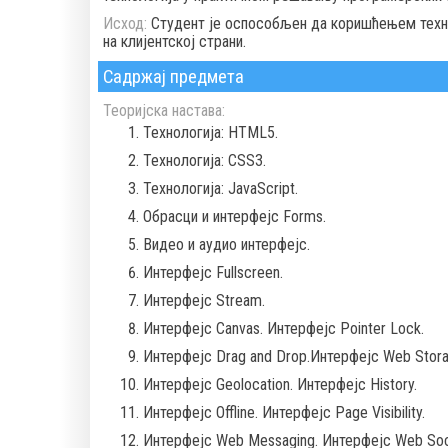
Исход:
Студент је оспособљен да коришћењем технол
на клијентској страни.
Садржај предмета
Теоријска настава:
Технологијa: HTML5.
Технологијa: CSS3.
Технологијa: JavaScript.
Обрасци и интерфејс Forms.
Видео и аудио интерфејс.
Интерфејс Fullscreen.
Интерфејс Stream.
Интерфејс Canvas. Интерфејс Pointer Lock.
Интерфејс Drag and Drop.Интерфејс Web Stora
Интерфејс Geolocation. Интерфејс History.
Интерфејс Offline. Интерфејс Page Visibility.
Интерфејс Web Messaging. Интерфејс Web Soc