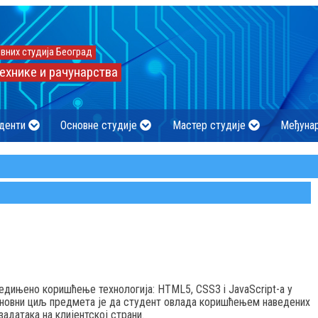
вних студија Београд
ехнике и рачунарства
денти
Основне студије
Мастер студије
Међуна
едињено коришћење технологија: HTML5, CSS3 i JavaScript-a у
сновни циљ предмета је да студент овлада коришћењем наведених
адатака на клијентској страни.