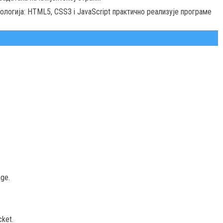
огија: HTML5, CSS3 i JavaScript практично реализује програме
ge.
ket.