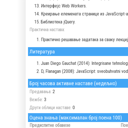
Интерфејс Web Workers.
Креирање елемената странице из JavaScript-a
Библиотека jQuery.
Практична настава:
Практично решавање задатака за сваку лекциј
Литература
Juan Diego Gauchat (2014): Integrisane tehnologi
D, Flanagan (2008): JavaScript: sveobuhvatni vodi
Број часова активне наставе (недељно)
Предавања:
2
Вежбе:
3
Други облици наставе:
0
Оцена знања (максималан број поена 100)
Предиспитне обавезе
Пое