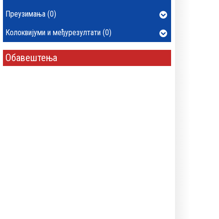
Преузимања (0)
Колоквијуми и међурезултати (0)
Обавештења