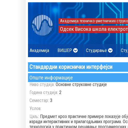
Академија техничко-уметничких струко
Одсек Висока школа електрот
Академија
ВИШЕР
Студирање
Сту
Стандардни кориснички интерфејси
Опште информације
Ниво студија:
Основне струковне студије
Година студија:
2
Семестар:
3
Услов:
Циљ:
Предмет кроз практичне примере показује обј
изради интерактивних и прилагодљивих програма. О
технологија у практичном решавању програмерских з