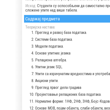
Исход:
Студенти су оспособљени да самостално прој
сложене упите над више табела.
Садржај предмета
Теоријска настава:
Преглед и развој база података.
Системи база података.
Модели података.
Основе упитних језика
Релациона алгебра.
Упитни језик SQL.
Упити са израчунатим вредностима и употреба 
Акциони упити.
Преглед првог дела градива
Пројектовање релационих база података.
Нормалне форме: 1НФ, 2НФ, 3НФ, Бојс-Кодов
Основе МОВ, појам објекта, слаби објекти, вез