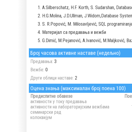
A.Silberschatz, H.F. Korth, S. Sudarshan, Datab
H.G.Molina, J.D.Ullman, J.Widom,Database Syst
S. R.Popović, M. Milosavljević, SQL programiranj
Материјал са предавања и вежби
G.Dimić, M.Pejanović, A.Ivanović, M.Maljković, B
Број часова активне наставе (недељно)
Предавања:
3
Вежбе:
0
Други облици наставе:
2
Оцена знања (максималан број поена 100)
Предиспитне обавезе
Пое
активности у току предавања
активности на лабораторијским вежбама
семинарски рад
колоквијум