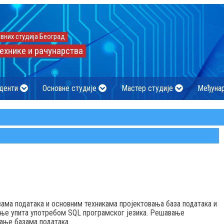
вних студија Београд
ехнике и рачунарства
денти
Основне студије
Мастер студије
Међуна
ама података и основним техникама пројектовања база података и
ање упита употребом SQL програмског језика. Решавање
ање базама података.