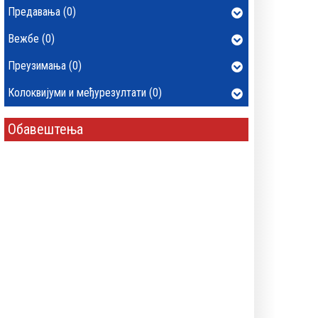
Предавања (0)
Вежбе (0)
Преузимања (0)
Колоквијуми и међурезултати (0)
Обавештења