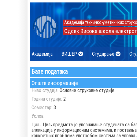
Академија техничко-уметничких струко
Одсек Висока школа електрот
Академија
ВИШЕР
Студирање
Сту
Базе података
Опште информације
Ниво студија:
Основне струковне студије
Година студија:
2
Семестар:
3
Услов:
Циљ:
Циљ предмета je упознавање студената са баз
апликација у информационим системима, и постављ
конкретних проблема употребом система за управљ