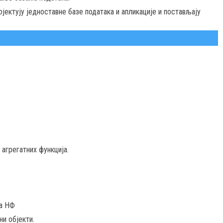
ектују једноставне базе података и апликације и постављају
агрегатних функција.
а НФ
ни објекти.