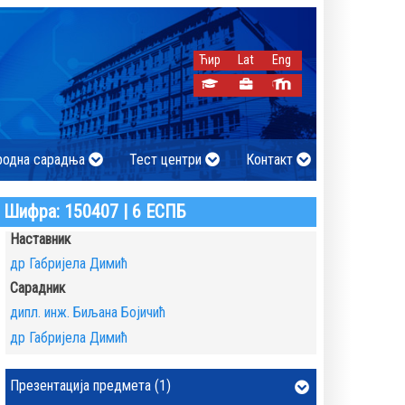
Ћир
Lat
Eng
родна сарадња
Тест центри
Контакт
Шифра: 150407 | 6 ЕСПБ
Наставник
др Габријела Димић
Сарадник
дипл. инж. Биљана Бојичић
др Габријела Димић
Презентација предмета (1)