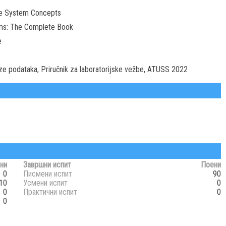
ase System Concepts
ems: The Complete Book
e
aze podataka, Priručnik za laboratorijske vežbe, ATUSS 2022
ни
Завршни испит
Поени
0
Писмени испит
90
10
Усмени испит
0
0
Практични испит
0
0