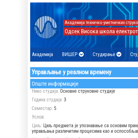
Академија техничко-уметничких струко
Одсек Висока школа електрот
Академија
ВИШЕР
Студирање
Сту
Управљање у реалном времену
Опште информације
Ниво студија:
Основне струковне студије
Година студија:
3
Семестар:
5
Услов:
Циљ:
Циљ предмета је упознавање са основим прин
управљања различитим процесима као и оспособљав