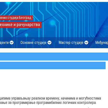
вних студија Београд
ехнике и рачунарства
денти
Основне студије
Мастер студије
Међуна
ципима управљањау реалном времену, начинима и могућностима
ање за програмирање програмибилних логичких контролера.