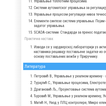
Управљање топлотним процесима.
Системи аутоматског управљања за регулацију
Управљање процесом регулације нивоа течност
Елементи синтезе система управљања. Појам 
задатог управљања.
SCADA-системи. Стандарди за пренос податак
Практична настава:
Изводи се у хардверској лабораторији уз акт
наставника решавају постављене задатке из 
основу постављених вежби у Приручнику.
Литература
Петровић В., Управљање у реалном времену -
Турајлић С., Управљање процесима, Електроте
Драгановић Љ., Пројектовање система аутома
Ђуровић М., Управљање у реалном времену, Ун
Матић Н., Увод у ПЛЦ контролере, Микро елек