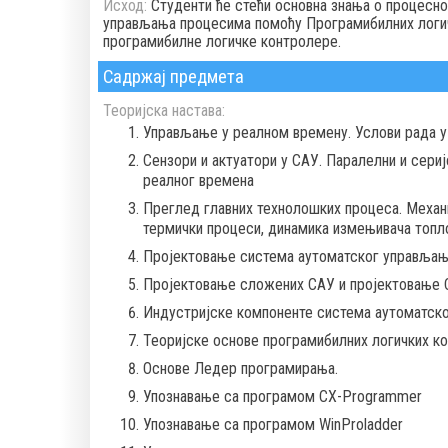
Исход:
Студенти ће стећи основна знања о процесн
управљања процесима помоћу Програмибилних логичк
програмибилне логичке контролере.
Садржај предмета
Теоријска настава:
Управљање у реалном времену. Услови рада у
Сензори и актуатори у САУ. Паралелни и сериј
реалног времена
Преглед главних технолошких процеса. Механи
термички процеси, динамика измењивача топл
Пројектовање система аутоматског управљања
Пројектовање сложених САУ и пројектовање С
Индустријске компоненте система аутоматск
Теоријске основе програмибилних логичких ко
Основе Ледер програмирања.
Упознавање са програмом CX-Programmer
Упознавање са програмом WinProladder