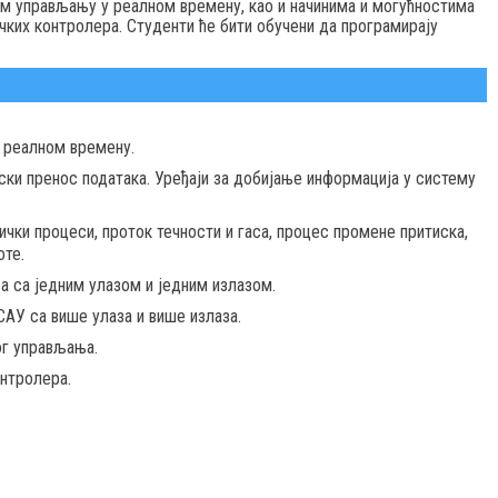
ом управљању у реалном времену, као и начинима и могућностима
их контролера. Студенти ће бити обучени да програмирају
 реалном времену.
ски пренос података. Уређаји за добијање информација у систему
чки процеси, проток течности и гаса, процес промене притиска,
оте.
 са једним улазом и једним излазом.
АУ са више улаза и више излаза.
ог управљања.
нтролера.