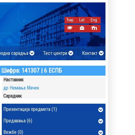
Ћир
Lat
Eng
родна сарадња
Тест центри
Контакт
Шифра: 141307 | 6 ЕСПБ
Наставник
др Немања Мачек
Сарадник
Презентација предмета (1)
Предавања (6)
Вежбе (0)