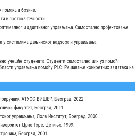
 помака и брзине.
и и протока течности.
оптималног и адаптивног управљања. Самостално пројектовање
а у системима даљинског надзора и управљања.
ивно учешће студената. Студенти самостално или уз помоћ
области управљања помоћу PLC. Решавање конкретних задатака на
 приручник, АТУСС-ВИШЕР, Београд, 2022.
хнички факултет, Београд, 2011.
тског управљања, Лола Институт, Боеград, 2000.
иверзитет Црне Горе, Цетиње, 1999.
троника, Београд, 2001.