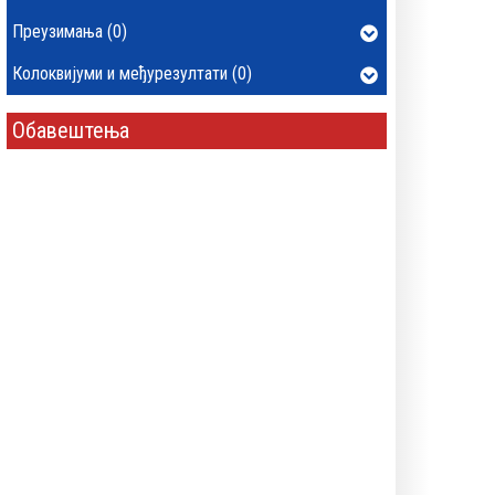
Преузимања (0)
Колоквијуми и међурезултати (0)
Обавештења