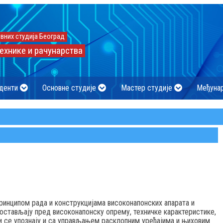
вних студија Београд
ехнике и рачунарства
денти
Основне студије
Мастер студије
Међуна
ринципом рада и конструкцијама високонапонских апарата и
 постављају пред високонапонску опрему, техничке карактеристике,
ти се упознају и са управљањем расклопним уређајима и њиховим