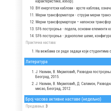
карактеристике, избор).
ВН енергетски каблови - врсте каблова, означ
Мерни трансформатори - струјни мерни трансф
Мерни трансформартори – напонски трансформа
SF6 постројења - подела, основни елементи ко
SF6 постројења - једнополне шеме, конфигура
Практична настава:
На вежбама се раде задаци који студентима 
Литература
Ј. Нахман, В. Мијаиловић, Разводна постројењ
Београд, 2015.
Ј. Нахман, В. Мијаиловић, Д. Саламон, Развод
мисао, Београд, 2012.
Број часова активне наставе (недељно)
Предавања:
3