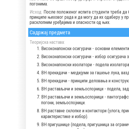
погонима.
Исход:
После положеног испита студенти треба да б
принципе њиховог рада и да могу да их одаберу у п
расклопним уређајима и опасности од њих.
Садржај предмета
Теоријска настава:
Високонапонски осигурачи - основни елементи 
Високонапонски осигурачи - избор осигурача 
Високонапонски изолатори - подела изолатора,
ВН прекидачи - медијуми за гашење лука, ваз
ВН прекидачи - принципи деловања и конструк
ВН растављачи и земљоспојници - подела, зад
ВН растављачи и земљоспојници - пантографс
погони, земљоспојници.
ВН раставне склопке и контактори (улога, прин
карактеристике и избор).
ВН пригушнице (подела, пригушница за огранич