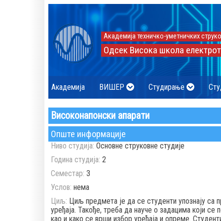
Академија техничко-уметничких струко
Одсек Висока школа електрот
Академија
ВИШЕР
Студирање
Сту
Високонапонски апарати
Опште информације
Ниво студија:
Основне струковне студије
Година студија:
2
Семестар:
3
Услов:
нема
Циљ:
Циљ предмета је да се студенти упознају са п
уређаја. Такође, треба да науче о задацима који се
као и како се врши избор уређаја и опреме. Студен