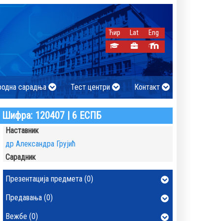
Ћир
Lat
Eng
родна сарадња
Тест центри
Контакт
Шифра: 120407 | 6 ЕСПБ
Наставник
др Александра Грујић
Сарадник
Презентација предмета (0)
Предавања (0)
Вежбе (0)