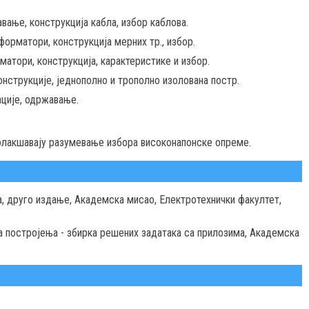
авање, конструкција кабла, избор каблова.
орматори, конструкција мерних тр., избор.
тори, конструкција, карактеристике и избор.
нструкције, једнополно и трополно изолована постр.
ције, одржавање.
олакшавају разумевање избора високонапонске опреме.
а, друго издање, Академска мисао, Електротехнички факултет,
на постројења - збирка решених задатака са прилозима, Академска