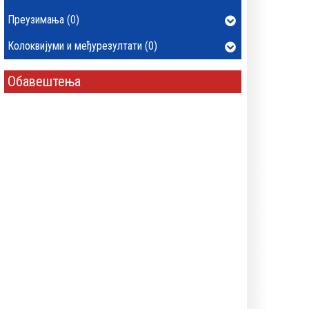
Преузимања (0)
Колоквијуми и међурезултати (0)
Обавештења