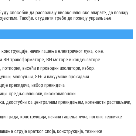
уду способни да распознају високонапонске апарате, да познају
ројектима. Такође, студенти треба да познају управљање
конструкције, начин гашења електричног лука, к-ке.
за ВН трансформаторе, ВН моторе и кондензаторе.
 потпорни, висећи и проводни изолатори, избор.
душни, малоуљни, SF6 и вакуумски прекидачи.
ције прекидача, избор прекидача.
аци, средњенапонски, високонапонски.
ки, двостубни са централним прекидањем, коленасти растављачи,
цип рада, конструкција, начини гашења лука, погони, техничке
авање струје кратког споја, конструкција, техничке