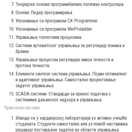
Теоријске основе програмибилних логичких контролера.
Основе Ледер програмирања.
Упознавање са програмом CX-Programmer
Упознавање са програмом WinProladder
Управљање топлотним процесима.
Системи аутоматског управљања за регулацију помака и
брзине.
Управљање процесом регулације нивоа течности и
протока течности.
Елементи синтезе система управљања. Појам оптималног
и адаптивног управљања. Самостално пројектовање
задатог управљања.
SCADA-системи. Стандарди за пренос података у
системима даљинског надзора и управљања.
Практична настава:
Изводи се у хардверској лабораторији уз активно учешће
студената. Студенти самостално или уз помоћ наставника
решавају постављене задатке из области управљања