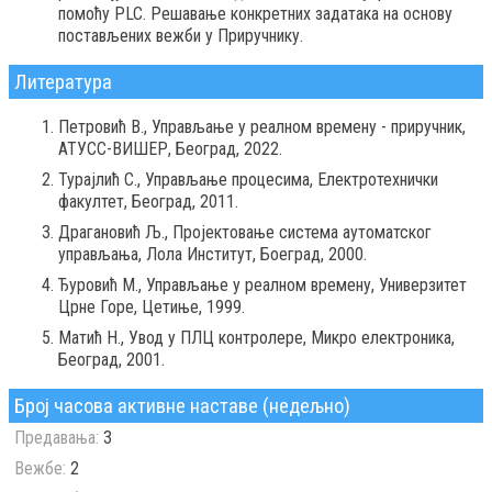
помоћу PLC. Решавање конкретних задатака на основу
постављених вежби у Приручнику.
Литература
Петровић В., Управљање у реалном времену - приручник,
АТУСС-ВИШЕР, Београд, 2022.
Турајлић С., Управљање процесима, Електротехнички
факултет, Београд, 2011.
Драгановић Љ., Пројектовање система аутоматског
управљања, Лола Институт, Боеград, 2000.
Ђуровић М., Управљање у реалном времену, Универзитет
Црне Горе, Цетиње, 1999.
Матић Н., Увод у ПЛЦ контролере, Микро електроника,
Београд, 2001.
Број часова активне наставе (недељно)
Предавања:
3
Вежбе:
2