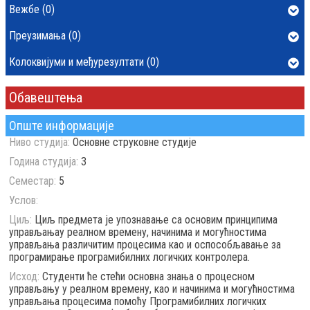
Вежбе (0)
Преузимања (0)
Колоквијуми и међурезултати (0)
Обавештења
Опште информације
Ниво студија:
Основне струковне студије
Година студија:
3
Семестар:
5
Услов:
Циљ:
Циљ предмета је упознавање са основим принципима
управљањау реалном времену, начинима и могућностима
управљања различитим процесима као и оспособљавање за
програмирање програмибилних логичких контролера.
Исход:
Студенти ће стећи основна знања о процесном
управљању у реалном времену, као и начинима и могућностима
управљања процесима помоћу Програмибилних логичких