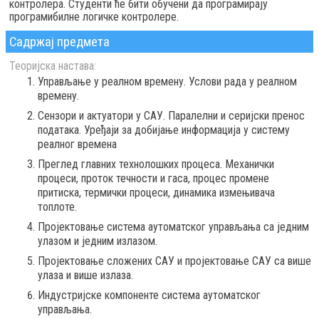
контролера. Студенти ће бити обучени да програмирају
програмибилне логичке контролере.
Садржај предмета
Теоријска настава:
Управљање у реалном времену. Услови рада у реалном
времену.
Сензори и актуатори у САУ. Паралелни и серијски пренос
података. Уређаји за добијање информација у систему
реалног времена
Преглед главних технолошких процеса. Механички
процеси, проток течности и гаса, процес промене
притиска, термички процеси, динамика измењивача
топлоте.
Пројектовање система аутоматског управљања са једним
улазом и једним излазом.
Пројектовање сложених САУ и пројектовање САУ са више
улаза и више излаза.
Индустријске компоненте система аутоматског
управљања.