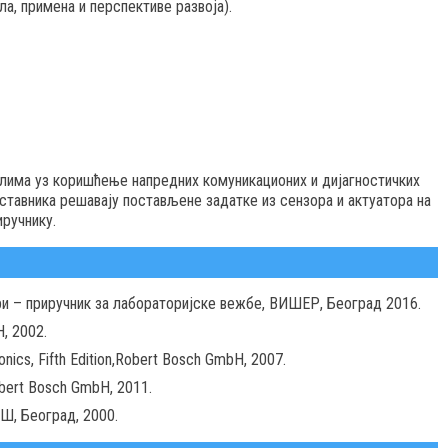
ла, примена и перспективе развоја).
илима уз коришћење напредних комуникационих и дијагностичких
аставника решавају постављене задатке из сензора и актуатора на
ручнику.
ори – приручник за лабораторијске вежбе, ВИШЕР, Београд 2016.
, 2002.
nics, Fifth Edition,Robert Bosch GmbH, 2007.
obert Bosch GmbH, 2011.
Ш, Београд, 2000.