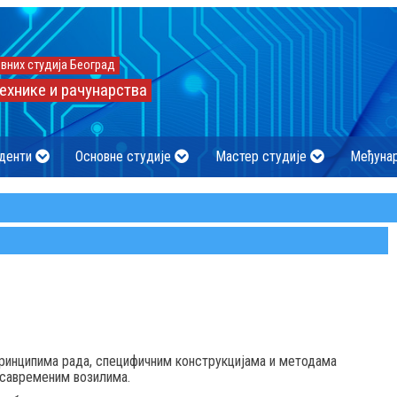
вних студија Београд
ехнике и рачунарства
денти
Основне студије
Мастер студије
Међуна
принципима рада, специфичним конструкцијама и методама
 савременим возилима.