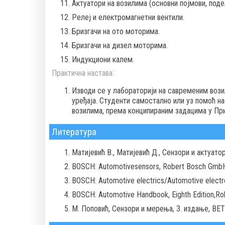
Актуатори на возилима (основни појмови, поде
Релеј и електромагнетни вентили.
Бризгачи на ото моторима.
Бризгачи на дизел моторима.
Индукциони калем.
Практична настава:
Изводи се у лабораторији на савременим воз
уређаја. Студенти самостално или уз помоћ н
возилима, према конципираним задацима у При
Литература
Матијевић В., Матијевић Д., Сензори и актуат
BOSCH: Automotivesensors, Robert Bosch GmbH
BOSCH: Automotive electrics/Automotive electro
BOSCH: Automotive Handbook, Eighth Edition,R
М. Поповић, Сензори и мерења, 3. издање, ВЕТ