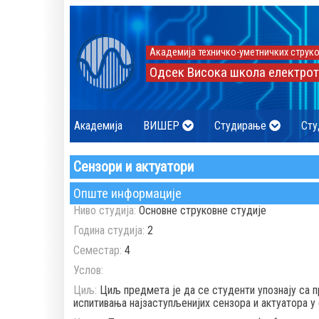
Академија техничко-уметничких струко
Одсек Висока школа електрот
Академија
ВИШЕР
Студирање
Сту
Сензори и актуатори
Опште информације
Ниво студија:
Основне струковне студије
Година студија:
2
Семестар:
4
Услов:
Циљ:
Циљ предмета је да се студенти упознају са 
испитивања најзаступљенијих сензора и актуатора у