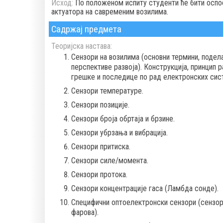
Исход:
По положеном испиту студенти ће бити оспо
актуатора на савременим возилима.
Садржај предмета
Теоријска настава:
Сензори на возилима (основни термини, подела,
перспективе развоја). Конструкција, принцип 
грешке и последице по рад електронских сист
Сензори температуре.
Сензори позиције.
Сензори броја обртаја и брзине.
Сензори убрзања и вибрација.
Сензори притиска.
Сензори силе/момента.
Сензори протока.
Сензори концентрације гаса (Ламбда сонде).
Специфични оптоелектронски сензори (сензори
фарова).