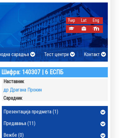
Ћир
Lat
Eng
родна сарадња
Тест центри
Контакт
Шифра: 140307 | 6 ЕСПБ
Наставник
др Драгана Прокин
Сарадник
Презентација предмета (1)
Предавања (11)
Вежбе (0)