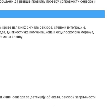
собљени да изврше правилну проверу исправности сензора и
 криве излазних сигнала сензора, степени интеграције,
рада, дијагностичка комуникациона и осцилоскопска мерења,
ема на возилу:
 кише, сензори за детекцију објеката, сензори запрљаности