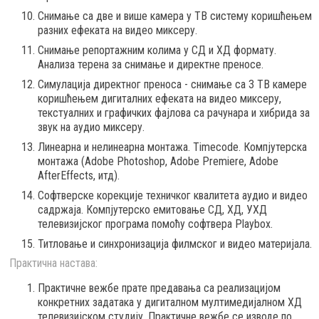
Снимање са две и више камера у ТВ систему коришћењем
разних ефеката на видео миксеру.
Снимање репортажним колима у СД и ХД формату.
Анализа терена за снимање и директне преносе.
Симулација директног преноса - снимање са 3 ТВ камере
коришћењем дигиталних ефеката на видео миксеру,
текстуалних и графичких фајлова са рачунара и хибрида за
звук на аудио миксеру.
Линеарна и нелинеарна монтажа. Timecode. Компјутерска
монтажа (Adobe Photoshop, Adobe Premiere, Adobe
AfterEffects, итд).
Софтверске корекције техничког квалитета аудио и видео
садржаја. Компјутерско емитовање СД, ХД, УХД
телевизијског програма помоћу софтвера Playbox.
Титловање и синхронизација филмског и видео материјала.
Практична настава:
Практичне вежбе прате предавања са реализацијом
конкретних задатака у дигиталном мултимедијалном ХД
телевизијском студију. Практичне вежбе се изводе по