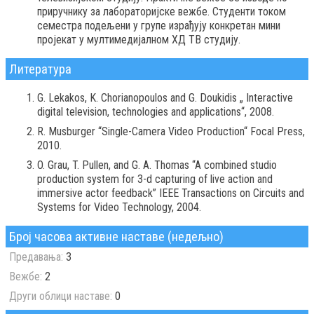
приручнику за лабораторијске вежбе. Студенти током
семестра подељени у групе израђују конкретан мини
пројекат у мултимедијалном ХД ТВ студију.
Литература
G. Lekakos, K. Chorianopoulos and G. Doukidis „ Interactive
digital television, technologies and applications“, 2008.
R. Musburger “Single-Camera Video Production“ Focal Press,
2010.
O. Grau, T. Pullen, and G. A. Thomas “A combined studio
production system for 3-d capturing of live action and
immersive actor feedback” IEEE Transactions on Circuits and
Systems for Video Technology, 2004.
Број часова активне наставе (недељно)
Предавања:
3
Вежбе:
2
Други облици наставе:
0