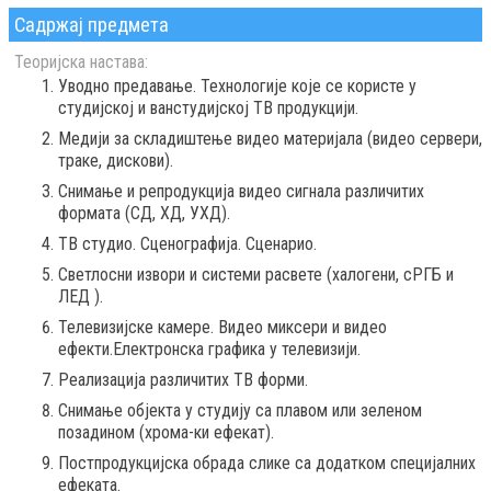
Садржај предмета
Теоријска настава:
Уводно предавање. Технологије које се користе у
студијској и ванстудијској ТВ продукцији.
Медији за складиштење видео материјала (видео сервери,
траке, дискови).
Снимање и репродукција видео сигнала различитих
формата (СД, ХД, УХД).
ТВ студио. Сценографија. Сценарио.
Светлосни извори и системи расвете (халогени, сРГБ и
ЛЕД ).
Телевизијске камере. Видео миксери и видео
ефекти.Електронска графика у телевизији.
Реализација различитих ТВ форми.
Снимање објекта у студију са плавом или зеленом
позадином (хрома-ки ефекат).
Постпродукцијска обрада слике са додатком специјалних
ефеката.