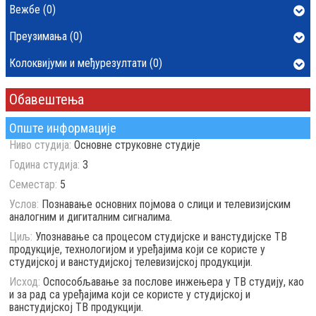
Вежбе (0)
Преузимања (0)
Колоквијуми и међурезултати (0)
Обавештења
Опште информације
Ниво студија:
Основне струковне студије
Година студија:
3
Семестар:
5
Услов:
Познавање основних појмова о слици и телевизијским
аналогним и дигиталним сигналима.
Циљ:
Упознавање са процесом студијске и ванстудијске ТВ
продукције, технологијом и уређајима који се користе у
студијској и ванстудијској телевизијској продукцији.
Исход:
Оспосoбљавање за послове инжењера у ТВ студију, као
и за рад са уређајима који се користе у студијској и
ванстудијској ТВ продукцији.