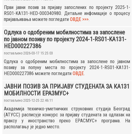
Први јавни позив за пријаву запослених по пројекту 2025-1-
RS01-KA131-HED-000340980. Детаљне инфомације о процесу
пријављивања можете погледати
ОВДЕ >>>
.
Одлука о одобреним мобилностима за запослене
по јавном позиву по пројекту 2024-1-RS01-KA131-
HED000227386
постављено 2026-03-17 15:25:03
Одлука о одобреним мобилностима за запослене по јавном
позиву за попуну места по пројекту 2024-1-RS01-KA131-
HED000227386 можете погледати
ОВДЕ
.
ЈАВНИ ПОЗИВ ЗА ПРИЈАВУ СТУДЕНАТА ЗА КА131
МОБИЛНОСТИ ЕРАЗМУС+
постављено 2025-12-25 22:46:11
Академија техничко-уметничких струковних студија Београд
(АТУСС) расписује конкурс за пријаву студената за одлазак на
праксу у иностранство преко ЕРАСМУС+ програма. На
располагању је једно место.