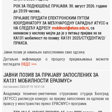
РОК ЗА ПОДНОШЕЊЕ ПРИЈАВА: 30. август 2026. године
до 23:59 часова..
ПРИЈАВЕ ПРЕДАТИ ЕЛЕКТРОНСКИМ ПУТЕМ
КООРДИНАТОРУ ЗА МЕЂУНАРОДНУ САРАДЊУ АТУСС-а
НА СЛЕДЕЋУ АДРЕСУ:
mobilnost@atuss.edu.rs
, са
назнаком у наслову мејла да је у питању пријава за за
КА131 мобилност по позиву: КА131 2025/СТУДЕНТИ/2/
ПРАКСА.
Јавни позив је намењен запосленима свих одсека.
Детаљне инфомације о процесу пријављивања можете
погледати
ОВДЕ >>>
.
ЈАВНИ ПОЗИВ ЗА ПРИЈАВУ ЗАПОСЛЕНИХ ЗА
КА131 МОБИЛНОСТИ ЕРАЗМУС+
постављено 2026-07-15 10:51:34
Академија техничко-уметничких струковних студија Београд
(АТУСС) расписује конкурс за пријаву запослених за одлазак на
праксу у иностранство преко ЕРАСМУС+ програма.