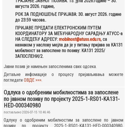
ТРАЈАЊЕ ЈАВНОГ ПОЗИВА: 15. јула 2026.године – 30.
августа 2026. године,
РОК ЗА ПОДНОШЕЊЕ ПРИЈАВА: 30. август 2026. године
до 23:59 часова..
ПРИЈАВЕ ПРЕДАТИ ЕЛЕКТРОНСКИМ ПУТЕМ
КООРДИНАТОРУ ЗА МЕЂУНАРОДНУ САРАДЊУ АТУСС-а
НА СЛЕДЕЋУ АДРЕСУ:
mobilnost@atuss.edu.rs
, са
назнаком у наслову мејла да је у питању пријава за КА131
мобилност за запослене по позиву: КА131 2025/
ЗАПОСЛЕНИ/2.
Јавни позив је намењен запосленима свих одсека.
Детаљне инфомације о процесу пријављивања можете
погледати
ОВДЕ >>>
.
Одлука о одобреним мобилностима за запослене
по јавном позиву по пројекту 2025-1-RS01-KA131-
HED-000340980
постављено 2026-07-15 10:46:46
Одлуку о одобреним мобилностим за запослене по јавном
позиву по пројекту 2025-1-RS01-KA131-HED-000340980,