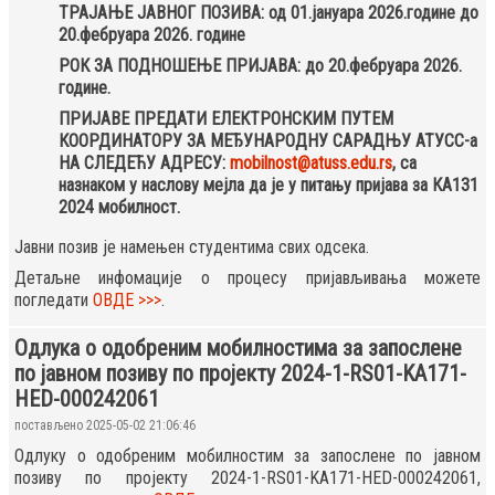
ТРАЈАЊЕ ЈАВНОГ ПОЗИВА: од 01.јануара 2026.године до
20.фебруара 2026. године
РОК ЗА ПОДНОШЕЊЕ ПРИЈАВА: до 20.фебруара 2026.
године.
ПРИЈАВЕ ПРЕДАТИ ЕЛЕКТРОНСКИМ ПУТЕМ
КООРДИНАТОРУ ЗА МЕЂУНАРОДНУ САРАДЊУ АТУСС-а
НА СЛЕДЕЋУ АДРЕСУ:
mobilnost@atuss.edu.rs
, са
назнаком у наслову мејла да је у питању пријава за КА131
2024 мобилност.
Јавни позив је намењен студентима свих одсека.
Детаљне инфомације о процесу пријављивања можете
погледати
ОВДЕ >>>
.
Одлука о одобреним мобилностима за запослене
по јавном позиву по пројекту 2024-1-RS01-KA171-
HED-000242061
постављено 2025-05-02 21:06:46
Одлуку о одобреним мобилностим за запослене по јавном
позиву по пројекту 2024-1-RS01-KA171-HED-000242061,