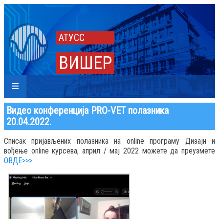
АТУСС
ВИШЕР
Видео конференција PRO-VET полазника
20.04.2022.
Списак пријављених полазника на online програму Дизајн и
вођење online курсева, април / мај 2022 можете да преузмете
ОВДЕ>>>
.