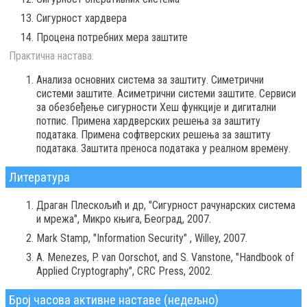
Сигурност хардвера
Процена потребних мера заштите
Практична настава:
Анализа основних система за заштиту. Симетрични
системи заштите. Асиметрични системи заштите. Сервиси
за обезбеђење сигурности Хеш функције и дигитални
потпис. Примена хардверских решења за заштиту
података. Примена софтверских решења за заштиту
података. Заштита преноса података у реалном времену.
Литература
Драган Плескољић и др, "Сигурност рачунарских система
и мрежа", Микро књига, Београд, 2007.
Mark Stamp, "Information Security" , Willey, 2007.
A. Menezes, P. van Oorschot, and S. Vanstone, "Handbook of
Applied Cryptography", CRC Press, 2002.
Број часова активне наставе (недељно)