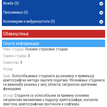
Вежбе (0)
Преузимања (0)
Колоквијуми и међурезултати (0)
Обавештења
Опште информације
Ниво студија:
Основне струковне студије
Година студија:
3
Семестар:
5
Услов:
Циљ:
Оспособљавање студената да разумеју и примењују
криптографске методе заштите података. Упознавање студената
са важношћу решења у овој области, сигурносно критичним
функцијама.
Исход:
Студенти су оспособљени за примену основних
сигурносних механизама у подручју криптографије, контроле
приступа, криптографских протокола и софтвера.