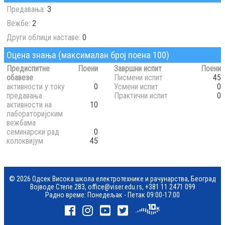
Предавања:
3
Вежбе:
2
Други облици наставе:
0
Оцена знања (максималан број поена 100)
Предиспитне
Поени
Завршни испит
Поени
обавезе
Писмени испит
45
активности у току
0
Усмени испит
0
предавања
Практични испит
0
активности на
10
лабораторијским
вежбама
семинарски рад
0
колоквијум
45
© 2026 Одсек Висока школа електротехнике и рачунарства, Београд
Војводе Степе 283,
office@viser.edu.rs
,
+381 11 2471 099
Радно време: Понедељак - Петак 09:00-17:00