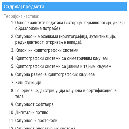
Садржај предмета
Теоријска настава:
Основе заштите података (историја, терминологија, дизајн,
образложење потребе).
Сигурносни механизми (криптографија, аутентикација,
редундантност, откривање напада).
Класични криптографски системи
Криптографски системи са симетричним кључем.
Криптографски системи са јавним и тајним кључем
Сигурна размена криптографских кључева
Хеш функције.
Генерисање, дистрибуција кључева и сертификациона
тела.
Сигурност софтвера
Дигитални потпис
Сигурносни протоколи
Сигурност оперативних система