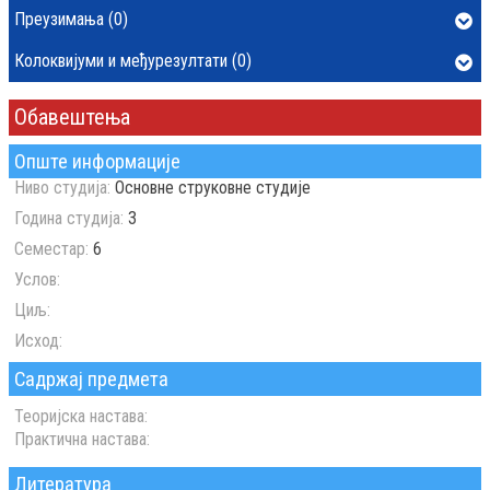
Преузимања (0)
Колоквијуми и међурезултати (0)
Обавештења
Опште информације
Ниво студија:
Основне струковне студије
Година студија:
3
Семестар:
6
Услов:
Циљ:
Исход:
Садржај предмета
Теоријска настава:
Практична настава:
Литература