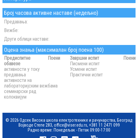
Број часова активне наставе (недељно)
Предавања:
Вежбе:
Други облици наставе:
Оцена знања (максималан број поена 100)
Предиспитне
Поени
Завршни испит
Поени
обавезе
Писмени испит
активности у току
Усмени испит
предавања
Практични испит
активности на
лабораторијским вежбама
семинарски рад
колоквијум
© 2026 Одсек Висока школа електротехнике и рачунарства, Београд
Војводе Степе 283,
office@viser.edu.rs
,
+381 11 2471 099
Радно време: Понедељак - Петак 09:00-17:00