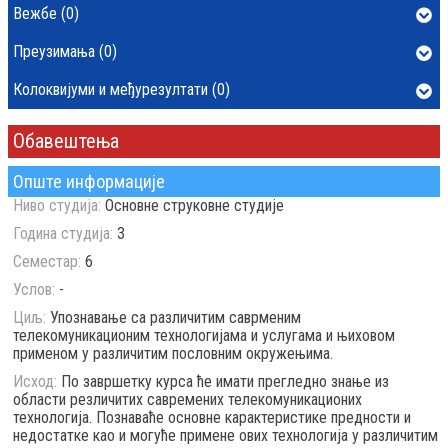
Вежбе (0)
Преузимања (0)
Колоквијуми и међурезултати (0)
Обавештења
Опште информације
Ниво студија:
Основне струковне студије
Година студија:
3
Семестар:
6
Услов:
-
Циљ:
Упознавање са различитим саврменим
телекомуникационим технологијама и услугама и њиховом
применом у различитим пословним окружењима.
Исход:
По завршетку курса ће имати прегледно знање из
области резличитих савремених телекомуникационих
технологија. Познаваће основне карактеристике предности и
недостатке као и могуће примене ових технологија у различитим