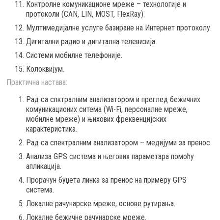
Контролне комуникационе мреже – технологије и
протоколи (CAN, LIN, MOST, FlexRay).
Мултимедијалне услуге базиране на Интернет протоколу.
Дигитални радио и дигитална телевизија.
Системи мобилне телефоније.
Колоквијум.
Практична настава:
Рад са спктралним анализатором и преглед бежичних
комуникационих ситема (Wi-Fi, персоналне мреже,
мобилне мреже) и њихових фреквенцијских
карактеристика.
Рад са спектралним анализатором – медијуми за пренос.
Анализа GPS система и његових параметара помоћу
апликација.
Прорачун буџета линка за пренос на примеру GPS
система.
Локалне рачунарске мреже, основе рутирања.
Локалне бежичне рачунарске мреже.