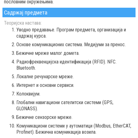
пословним окружењима.
Садржај предмета
Теоријска настава:
Уводно предавање. Програм предмета, организација и
садржај курса.
Основе комуникационих система. Медијуми за пренос.
Бежичне мреже малог домета.
Радиофреквенцијска идентификација (RFID). NFC.
Bluetooth.
Локалне речунарске мреже.
Интернет и основни сервиси.
Колоквијум.
Глобални навигациони сателитски системи (GPS,
GLONASS).
Бежичне сензорске мреже.
Комуникациони системи у аутоматици (Modbus, EtherCAT,
Profinet). Бежична комуникација возила.