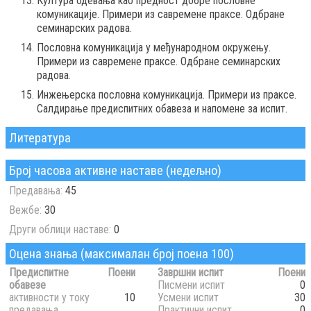
Култура одевања као предност добре пословне
комуникације. Примери из савремене праксе. Одбране
семинарских радова.
Пословна комуникација у међународном окружењу.
Примери из савремене праксе. Одбране семинарских
радова.
Инжењерска пословна комуникација. Примери из праксе.
Салдирање предиспитних обавеза и напомене за испит.
Литература
Број часова активне наставе (недељно)
Предавања:
45
Вежбе:
30
Други облици наставе:
0
Оцена знања (максималан број поена 100)
Предиспитне
Поени
Завршни испит
Поени
обавезе
Писмени испит
0
активности у току
10
Усмени испит
30
предавања
Практични испит
0