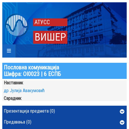
АТУСС
ВИШЕР
Пословна комуникација
Шифра: OI0023 | 6 ЕСПБ
Наставник
др Јулија Авакумовић
Сарадник
Презентација предмета (0)
Предавања (0)