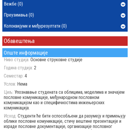
Вежбе (0)
Преузимања (0)
Колоквијуми и међурезултати (0)
Обавештења
Опште информације
Ниво студија:
Основне струковне студије
Година студија:
2
Семестар:
4
Услов:
Нема
Циљ:
Упознавање студената са облицима, моделима и значајем
пословне комуникације, међународном пословном
комуникацијом као и специфичностима инжењерских
комуникација.
Исход:
Студенти ће бити оспособљени да разумеју и примењују
облике пословне комуникације, стичу вештине презентације и
израде пословне документације, организације пословног