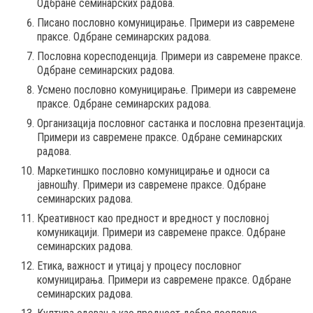
Одбране семинарских радова.
Писано пословно комуницирање. Примери из савремене
праксе. Одбране семинарских радова.
Пословна коресподенција. Примери из савремене праксе.
Одбране семинарских радова.
Усмено пословно комуницирање. Примери из савремене
праксе. Одбране семинарских радова.
Организација пословног састанка и пословна презентација.
Примери из савремене праксе. Одбране семинарских
радова.
Маркетиншко пословно комуницирање и односи са
јавношћу. Примери из савремене праксе. Одбране
семинарских радова.
Креативност као предност и вредност у пословној
комуникацији. Примери из савремене праксе. Одбране
семинарских радова.
Етика, важност и утицај у процесу пословног
комуницирања. Примери из савремене праксе. Одбране
семинарских радова.