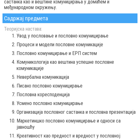
састанка као и вештине комуницирања у домаћем и
међународном окружењу.
Садржај предмета
Теоријска настава:
Увод у пословање и пословно комуницирање
Процеси и модели пословне комуникације
Пословно комуницирање и ЕРП систем
Комуникологија као вештина успешне пословне
комуникације
Невербална комуникација
Писано пословно комуницирање
Пословна коресподенција
Усмено пословно комуницирање
Организација пословног састанка и пословна презентација
Маркетиншко пословно комуницирање и односи са
јавношћу
Креативност као предност и вредност у пословној