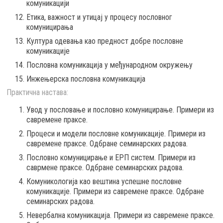
комуникацији
Етика, важност и утицај у процесу пословног
комуницирања
Култура одевања као предност добре пословне
комуникације
Пословна комуникација у међународном окружењу
Инжењерска пословна комуникација
Практична настава:
Увод у пословање и пословно комуницирање. Примери из
савремене праксе.
Процеси и модели пословне комуникације. Примери из
савремене праксе. Одбране семинарских радова.
Пословно комуницирање и ЕРП систем. Примери из
саврмене праксе. Одбране семинарских радова.
Комуникологија као вештина успешне пословне
комуникације. Примери из савремене праксе. Одбране
семинарских радова.
Невербална комуникација. Примери из савремене праксе.