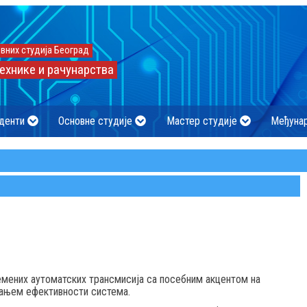
вних студија Београд
ехнике и рачунарства
денти
Основне студије
Мастер студије
Међуна
мених аутоматских трансмисија са посебним акцентом на
ћањем ефективности система.