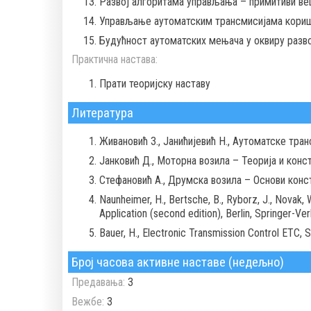
Развој алгоритама управљања – примитиви ве
Управљање аутоматским трансмисијама кори
Будућност аутоматских мењача у оквиру разв
Практична настава:
Прати теоријску наставу
Литература
Живановић З., Јанићијевић Н., Аутоматске тра
Јанковић Д., Моторна возила – Теорија и конс
Стефановић А., Друмска возила – Основи конс
Naunheimer, H., Bertsche, B., Ryborz, J., Novak
Application (second edition), Berlin, Springer-Ver
Bauer, H., Electronic Transmission Control ETC,
Број часова активне наставе (недељно)
Предавања:
3
Вежбе:
3