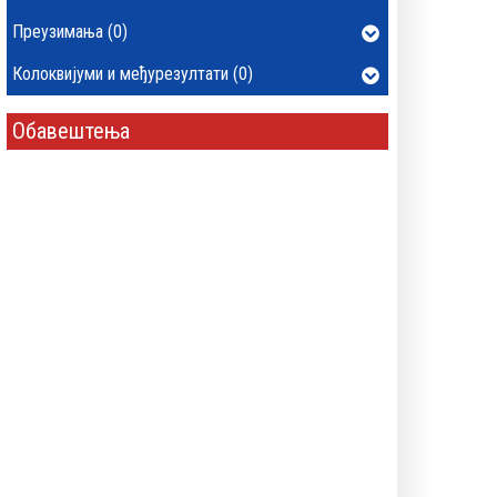
Преузимања (0)
Колоквијуми и међурезултати (0)
Обавештења