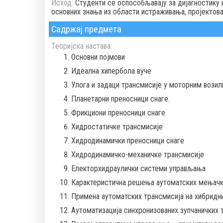
Исход:
Студенти се оспособљавају за дијагностику
основних знања из области истраживања, пројектов
Садржај предмета
Теоријска настава:
Основни појмови
Идеална хипербола вуче
Улога и задаци трансмисије у моторним вози
Планетарни преносници снаге.
Фрикциони преносници снаге
Хидростатичке трансмисије
Хидродинамички преносници снаге
Хидродинамичко-механичке трансмисије
Електорхидраулички системи управљања
Карактеристична решења аутоматских мењачк
Примена аутоматских трансмисија на хибридн
Аутоматизација синхронизованих зупчаничких 