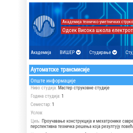
Академија техничко-уметничких струко
Одсек Висока школа електрот
Академија
ВИШЕР
Студирање
Сту
Аутоматске трансмисије
Опште информације
Ниво студија:
Мастер струковне студије
Година студија:
1
Семестар:
1
Услов:
Циљ:
Проучавање конструкција и мехатронике савре
перспективна техничка решења која резултују пове