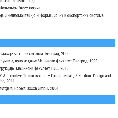
штачке интелигенције
шћењењем fuzzy логике
оја и имплементације информационих и експертских система
нсмисије моторних возила, Београд, 2000.
трукција, прво издање,Машински факултет Београд, 1993.
трукције, Машински факултет Ниш, 2010.
, W. Automotive Transmissions – Fundamentals, Selection, Design and
lag, 2011.
 Stuttgart, Robert Bosch GmbH, 2004.