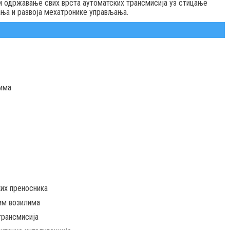
 и одржавање свих врста аутоматских трансмисија уз стицање
ања и развоја мехатронике управљања.
лима
их преносника
им возилима
трансмисијa