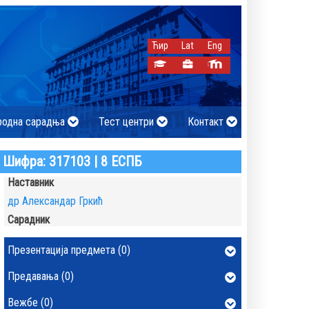
Ћир
Lat
Eng
родна сарадња
Тест центри
Контакт
Шифра: 317103 | 8 ЕСПБ
Наставник
др Александар Гркић
Сарадник
Презентација предмета (0)
Предавања (0)
Вежбе (0)