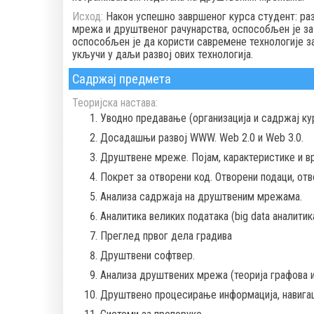
Исход:
Након успешно завршеног курса студент: ра
мрежа и друштвеног рачунарства, оспособљен је з
оспособљен је да користи савремене технологије з
укључи у даљи развој ових технологија.
Садржај предмета
Теоријска настава:
Уводно предавање (организација и садржај кур
Досадашњи развој WWW. Web 2.0 и Web 3.0.
Друштвене мреже. Појам, карактеристике и вр
Покрет за отворени код. Отворени подаци, отв
Анализа садржаја на друштвеним мрежама.
Аналитика великих података (big data аналитика
Преглед првог дела градива
Друштвени софтвер.
Анализа друштвених мрежа (теорија графова 
Друштвено процесирање информација, навигаци