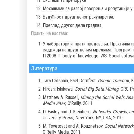
Системи за препоруке
Механизми за развој поверења и репутације 
Будућност друштвеног рачунарства.
Преглед другог дела градива.
Практична настава:
У лабораторији: прати предавања. Практична 
садржаја на друштвеним мрежама. Програм пр
IT2008 IT body of knowledge: WS. Social softwa
Литература
Tara Calishain, Rael Dornfest,
Google трикови
, 
Hiroshi Ishikawa,
Social Big Data Mining
, CRC Pr
Matthew A. Russell,
Mining the Social Web: Anal
Media Sites
, О'Reilly, 2011.
D. Easley and J. Kleinberg,
Networks, Crowds, an
University Press, New York, NY, USA, 2010.
M. Tsvetovat and A. Kouznetsov,
Social Network 
O’Reilly Media, 2011.