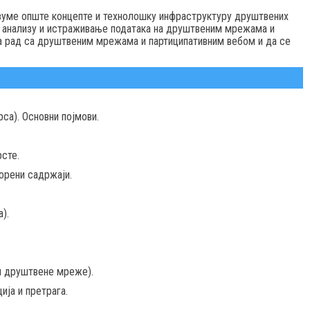
зуме опште концепте и технолошку инфраструктуру друштвених
а анализу и истраживање података на друштвеним мрежама и
а рад са друштвеним мрежама и партиципативним вебом и да се
са). Основни појмови.
сте.
орени садржаји.
).
и друштвене мреже).
ја и претрага.