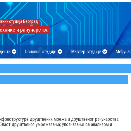
вних студија Београд
ехнике и рачунарства
денти
Основне студије
Мастер студије
Међуна
нфраструктуре друштвених мрежа и друштвеног рачунарства;
 област друштвеног умрежавања; упознавање са анализом и