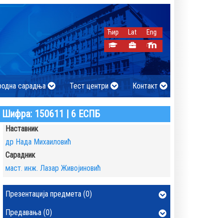
Ћир
Lat
Eng
родна сарадња
Тест центри
Контакт
Шифра: 150611 | 6 ЕСПБ
Наставник
др Нада Михаиловић
Сарадник
маст. инж. Лазар Живојиновић
Презентација предмета (0)
Предавања (0)