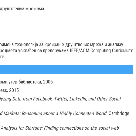
у друштвеним мрежама.
примена технологија за креирање друштвених мрежа и анализу
едмета усклађен са препорукaма IEEE/ACM Computing Curriculum:
re.
Компјутер библиотека, 2006.
ess, 2015.
yzing Data from Facebook, Twitter, LinkedIn, and Other Social
d Markets: Reasoning about a Highly Connected World.
Cambridge
Analysis for Startups: Finding connections on the social web
,