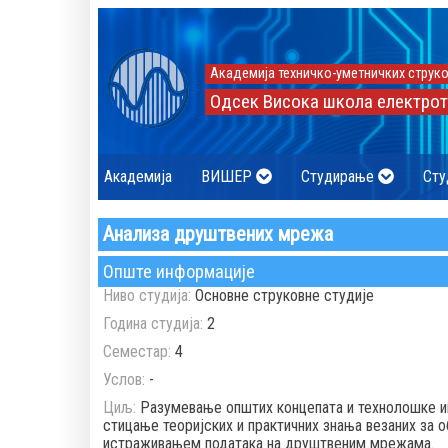
Академија техничко-уметничких струко
Одсек Висока школа електрот
Академија
ВИШЕР
Студирање
Сту
Анализа друштвених мрежа
Опште информације
Ниво студија:
Основне струковне студије
Година студија:
2
Семестар:
4
Услов:
-
Циљ:
Разумевање општих концепата и технолошке и
стицање теоријских и практичних знања везаних за
истраживањем података на друштвеним мрежама.