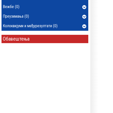
Вежбе (0)
Преузимања (0)
Колоквијуми и међурезултати (0)
Обавештења