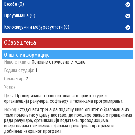
Вежбе (0)
Преузимања (0)
Колоквијуми и међурезултати (0)
Обавештења
Опште информације
Ниво студија:
Основне струковне студије
Година студија:
1
Семестар:
2
Услов:
Циљ:
Проширивање основних знања о архитектури и
организацији рачунара, софтверу и техникама програмирања.
Исход:
Студенати треба да подигну ниво општег образовања из
тема поменутих у циљу наставе, да прошире знања о принципима
рада рачунара, организацији података, преводиоцима,
оперативним системима, фазама превођења програма и
добијања извршног програма.