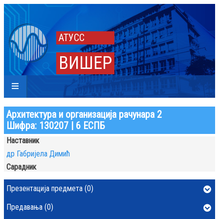
АТУСС
ВИШЕР
Архитектура и организација рачунара 2
Шифра: 130207 | 6 ЕСПБ
Наставник
др Габријела Димић
Сарадник
Презентација предмета (0)
Предавања (0)