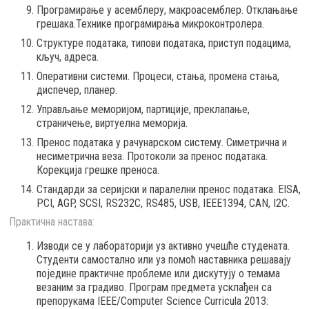
Програмирање у асемблеру, макроасемблер. Отклањање
грешака.Технике програмирања микроконтролера.
Структуре података, типови података, приступ подацима,
кључ, адреса.
Оперативни системи. Процеси, стања, промена стања,
диспечер, планер.
Управљање меморијом, партиције, преклапање,
страничење, виртуелна меморија.
Пренос података у рачунарском систему. Симетрична и
несиметрична веза. Протоколи за пренос података.
Корекција грешке преноса.
Стандарди за серијски и паралелни пренос података. EISA,
PCI, AGP, SCSI, RS232C, RS485, USB, IEEE1394, CAN, I2C.
Практична настава:
Изводи се у лабораторији уз активно учешће студената.
Студенти самостално или уз помоћ наставника решавају
поједине практичне проблеме или дискутују о темама
везаним за градиво. Програм предмета усклађен са
препорукaма IEEE/Computer Science Curricula 2013: