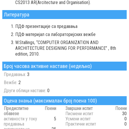
CS2013 AR(Arcitecture and Organisation).
Литература
ПДФ презентације са предавања
ПДФ материјал са лабораторијских вежбе
W.Stallings, “COMPUTER ORGANIZATION AND
ARCHITECTURE DESIGNING FOR PERFORMANCE” , 8th
edition, 2010.
Број часова активне наставе (недељно)
Предавања:
3
Вежбе:
2
Други облици наставе:
0
Оцена знања (максималан број поена 100)
Предиспитне
Поени
Завршни испит
Поени
обавезе
Писмени испит
30
активности у току
5
Усмени испит
0
предавања
Практични испит
0