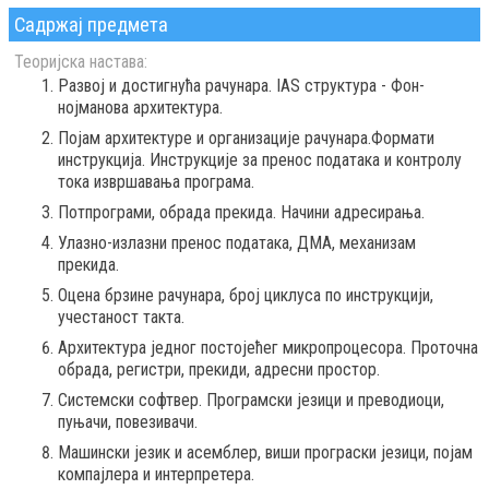
Садржај предмета
Теоријска настава:
Развој и достигнућа рачунара. IAS структура - Фон-
нојманова архитектура.
Појам архитектуре и организације рачунара.Формати
инструкција. Инструкције за пренос података и контролу
тока извршавања програма.
Потпрограми, обрада прекида. Начини адресирања.
Улазно-излазни пренос података, ДМА, механизам
прекида.
Оцена брзине рачунара, број циклуса по инструкцији,
учестаност такта.
Архитектура једног постојећег микропроцесора. Проточна
обрада, регистри, прекиди, адресни простор.
Системски софтвер. Програмски језици и преводиоци,
пуњачи, повезивачи.
Машински језик и асемблер, виши програски језици, појам
компајлера и интерпретера.