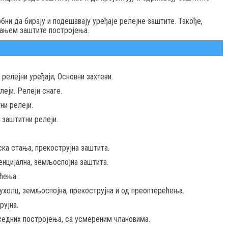
бни да бирају и подешавају уређаје релејне заштите. Такође,
вањем заштите постројења.
релејни уређаји, Основни захтеви.
леји. Релеји снаге.
ни релеји.
 заштитни релеји.
ка стања, прекострујна заштита.
енцијална, земљоспојна заштита.
ћења.
холц, земљоспојна, прекострујна и од преоптерећења.
рујна.
седних постројења, са усмереним члановима.