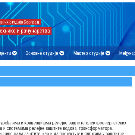
вних студија Београд
ехнике и рачунарства
денти
Основне студије
Мастер студије
Међуна
уређајима и концепцијама релејне заштите електроенергетских
ма и системима релејне заштите водова, трансформатора,
инципе рада заштите, као и да пројектују и одржавају заштитне