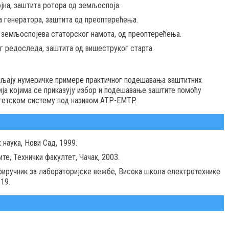
јна, заштита ротора од земљоспоја.
 генератора, заштита од преоптерећења.
, земљоспојева статорског намота, од преоптерећења.
г редоследа, заштита од вишеструког старта.
вљају нумеричке примере практичног подешавања заштитних
ија којима се приказују избор и подешавање заштите помоћу
гетском систему под називом ATP-EMTP.
 наука, Нови Сад, 1999.
ите, Технички факултет, Чачак, 2003.
 приручник за лабораторијске вежбе, Висока школа електротехнике
19.