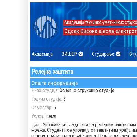
Академија техничко-уметничких струко
Одсек Висока школа електрот
Академија
ВИШЕР
Студирање
Сту
Релејна заштита
Опште информације
Ниво студија:
Основне струковне студије
Година студија:
3
Семестар:
6
Услов:
Нема
Циљ:
Упознавање студената са релејним заштитним 
мрежа. Студенти се упознају са заштитним уређаји
генератора, мотора и сабирница. Циљ је да науче пр