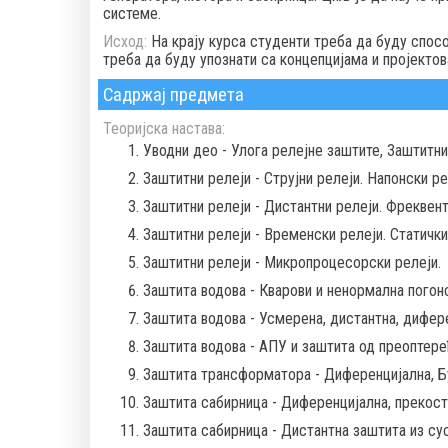
системе.
Исход:
На крају курса студенти треба да буду спосо
треба да буду упознати са концепцијама и пројекто
Садржај предмета
Теоријска настава:
Уводни део - Улога релејне заштите, Заштитни 
Заштитни релеји - Струјни релеји. Напонски ре
Заштитни релеји - Дистантни релеји. Фреквент
Заштитни релеји - Временски релеји. Статички
Заштитни релеји - Микропроцесорски релеји.
Заштита водова - Кварови и ненормална погонс
Заштита водова - Усмерена, дистантна, дифер
Заштита водова - АПУ и заштита од преоптере
Заштита трансформатора - Диференцијална, Бу
Заштита сабирница - Диференцијална, прекост
Заштита сабирница - Дистантна заштита из су