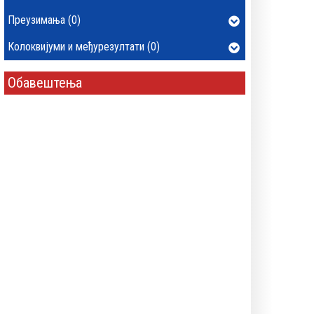
Преузимања (0)
Колоквијуми и међурезултати (0)
Обавештења