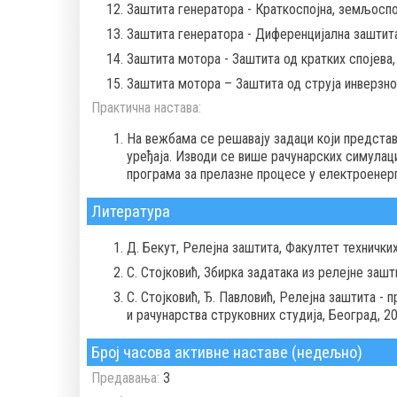
Заштита генератора - Краткоспојна, земљоспо
Заштита генератора - Диференцијална заштита
Заштита мотора - Заштита од кратких спојева
Заштита мотора – Заштита од струја инверзно
Практична настава:
На вежбама се решавају задаци који предста
уређaja. Изводи се више рачунарских симулац
програма за прелазне процесе у електроенер
Литература
Д. Бекут, Релејна заштита, Факултет техничких
С. Стојковић, Збирка задатака из релејне зашт
С. Стојковић, Ђ. Павловић, Релејна заштита -
и рачунарства струковних студија, Београд, 20
Број часова активне наставе (недељно)
Предавања:
3