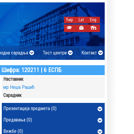
Ћир
Lat
Eng
родна сарадња
Тест центри
Контакт
Шифра: 120211 | 6 ЕСПБ
Наставник
мр Неша Рашић
Сарадник
Презентација предмета (0)
Предавања (0)
Вежбе (0)