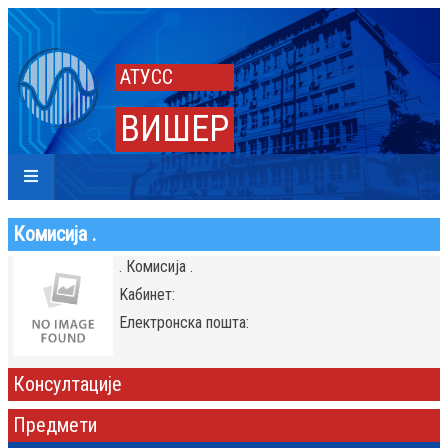
АТУСС
ВИШЕР
Комисија .
. Комисија .
Kабинет:
Eлектронска пошта:
Консултације
Предмети