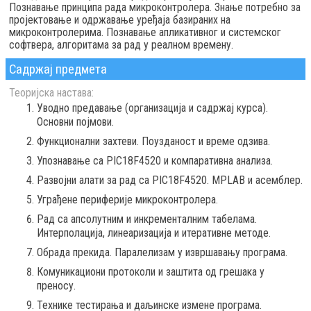
Познавање принципа рада микроконтролера. Знање потребно за
пројектовање и одржавање уређаја базираних на
микроконтролерима. Познавање апликативног и системског
софтвера, алгоритама за рад у реалном времену.
Садржај предмета
Теоријска настава:
Уводно предавање (организација и садржај курса).
Основни појмови.
Функционални захтеви. Поузданост и време одзива.
Упознавање са PIC18F4520 и компаративна анализа.
Развојни алати за рад са PIC18F4520. MPLAB и асемблер.
Уграђене периферије микроконтролера.
Рад са апсолутним и инкременталним табелама.
Интерполација, линеаризација и итеративне методе.
Обрада прекида. Паралелизам у извршавању програма.
Комуникациони протоколи и заштита од грешака у
преносу.
Технике тестирања и даљинске измене програма.