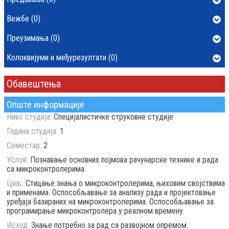
Вежбе (0)
Преузимања (0)
Колоквијуми и међурезултати (0)
Обавештења
Опште информације
Ниво студија:
Специјалистичке струковне студије
Година студија:
1
Семестар:
2
Услов:
Познавање основних појмова рачунарске технике и рада
са микроконтролерима.
Циљ:
Стицање знања о микроконтролерима, њиховим својствима
и применама. Оспособљавање за анализу рада и пројектовање
уређаја базираних на микроконтролерима. Оспособљавање за
програмирање микроконтролера у реалном времену.
Исход:
Знање потребно за рад са развојном опремом.