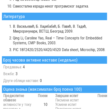
Самостална израда неког програмског задатка.
Литература
В. Васиљевић, Б. Хаџибабић, Б. Павић, В. Тадић,
Микрорачунари, ВЕТШ, Београд 2009.
Qing Li, Caroline Yao, Real – Time Concepts for Embedded
Systems, CMP Books, 2003.
PIC 18F2420/2520/4420/4520 Data sheet, Microchip, 2008.
Број часова активне наставе (недељно)
Предавања:
4
Вежбе:
3
Други облици наставе:
0
Оцена знања (максималан број поена 100)
Предиспитне
Поени
Завршни испит
Поени
обавезе
Писмени испит
активности у току
10
Усмени испит
предавања
Практични испит