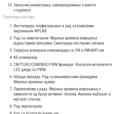
Закључна разматрања, самовредновање и анкета
студената.
Практична настава:
Инсталација, конфигурисање и рад са развојним
окружењем MPLAB.
Рад са симулатором. Мерење времена извршења
једноставних програма. Симулација екстерних сигнала.
Серијска асинхрона комуникација са SW и HWUART-ом.
АD конверзија.
CAPTURE/COMPARE/PWM функције. Контрола интензитета
LED диода са PWM.
Обрада прекида. Рад са вишенивоским прекидима.
Мерење времена одзива.
Паралелизам у раду. Мерење времена изврешења у
зависности од броја активних таскова. Анализа најбољег и
најгорег случаја.
Рад емулатором
Рад са bootstrap-loader-ом.