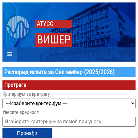
АТУСС
ВИШЕР
Распоред испита за Септембар (2025/2026)
Претрага
Критеријум за претрагу
Унесите вредност
Пронађи