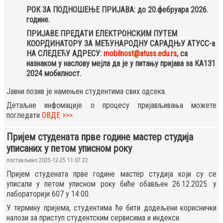
РОК ЗА ПОДНОШЕЊЕ ПРИЈАВА: до 20.фебруара 2026.
године.
ПРИЈАВЕ ПРЕДАТИ ЕЛЕКТРОНСКИМ ПУТЕМ
КООРДИНАТОРУ ЗА МЕЂУНАРОДНУ САРАДЊУ АТУСС-а
НА СЛЕДЕЋУ АДРЕСУ:
mobilnost@atuss.edu.rs
, са
назнаком у наслову мејла да је у питању пријава за КА131
2024 мобилност.
Јавни позив је намењен студентима свих одсека.
Детаљне инфомације о процесу пријављивања можете
погледати
ОВДЕ >>>
.
Пријем студената прве године мастер студија
уписаних у петом уписном року
постављено 2025-12-25 11:07:22
Пријем студената прве године мастер студија који су се
уписали у петом уписном року биће обављен 26.12.2025. у
лабораторији 607 у 14:00.
У термину пријема, студентима ће бити додељени кориснички
налози за приступ студентским сервисима и индекси.