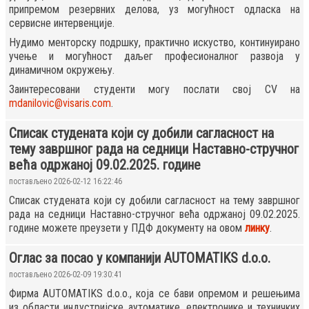
припремом резервних делова, уз могућност одласка на
сервисне интервенције.
Нудимо менторску подршку, практично искуство, континуирано
учење и могућност даљег професионалног развоја у
динамичном окружењу.
Заинтересовани студенти могу послати свој CV на
mdanilovic@visaris.com
.
Списак студената који су добили сагласност на
тему завршног рада на седници Наставно-стручног
већа одржаној 09.02.2025. године
постављено 2026-02-12 16:22:46
Списак студената који су добили сагласност на тему завршног
рада на седници Наставно-стручног већа одржаној 09.02.2025.
године можете преузети у ПДФ документу на овом
линку
.
Оглас за посао у компанији AUTOMATIKS d.o.o.
постављено 2026-02-09 19:30:41
Фирма AUTOMATIKS d.o.o., која се бави опремом и решењима
из области индустријске аутоматике, електронике и техничких