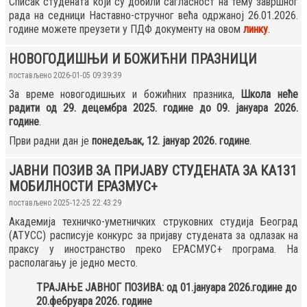
Списак студената који су добили сагласност на тему завршног
рада на седници Наставно-стручног већа одржаној 26.01.2026.
године можете преузети у ПДФ документу на овом
линку
.
НОВОГОДИШЊИ И БОЖИЋНИ ПРАЗНИЦИ
постављено 2026-01-05 09:39:39
За време новогодишњих и божићних празника,
Школа неће
радити од 29. децембра 2025. године до 09. јануара 2026.
године
.
Први радни дан је
понедељак, 12. јануар 2026. године
.
ЈАВНИ ПОЗИВ ЗА ПРИЈАВУ СТУДЕНАТА ЗА КА131
МОБИЛНОСТИ ЕРАЗМУС+
постављено 2025-12-25 22:43:29
Академија техничко-уметничких струковних студија Београд
(АТУСС) расписује конкурс за пријаву студената за одлазак на
праксу у иностранство преко ЕРАСМУС+ програма. На
располагању је једно место.
ТРАЈАЊЕ ЈАВНОГ ПОЗИВА: од 01.јануара 2026.године до
20.фебруара 2026. године