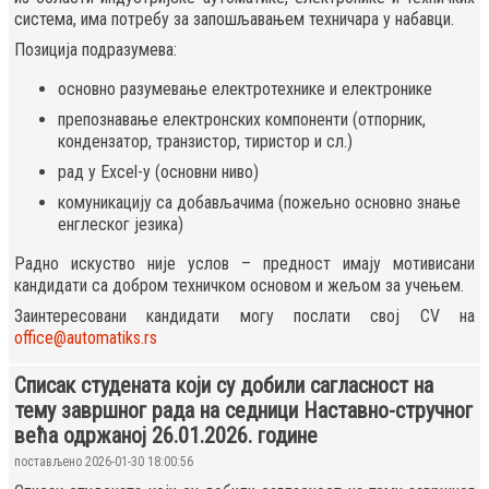
система, има потребу за запошљавањем техничара у набавци.
Позиција подразумева:
основно разумевање електротехнике и електронике
препознавање електронских компоненти (отпорник,
кондензатор, транзистор, тиристор и сл.)
рад у Excel-у (основни ниво)
комуникацију са добављачима (пожељно основно знање
енглеског језика)
Радно искуство није услов – предност имају мотивисани
кандидати са добром техничком основом и жељом за учењем.
Заинтересовани кандидати могу послати свој CV на
office@automatiks.rs
Списак студената који су добили сагласност на
тему завршног рада на седници Наставно-стручног
већа одржаној 26.01.2026. године
постављено 2026-01-30 18:00:56