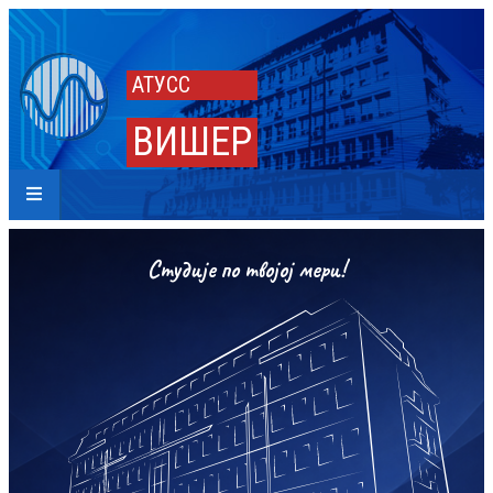
АТУСС
ВИШЕР
Студије по твојој мери!