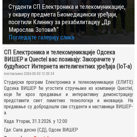
Студенти СП Електроника и телекомуникације,
у оквиру предмета Биомедицински уређаји,
посетили Клинику за рехабилитацију „Др
Мирослав Зотовић“
Погледајте галерију слика
СП Електроника и телекомуникације Одсека
ВИШЕР и Quectel вас позивају: Закорачите у
будућност Интернета интелигентних уређаја (IoT-а)
постављено 2026-03-30 12:03:34
Студијски програм Електроника и телекомуникације (ЕЛИТЕ)
Одсека ВИШЕР ће угостити стручњаке из компаније Quectel,
који ће кроз предавање и интерактивну демонстрацију
представити свет паметних технологија и иновација. На
предавање су добродошли сви студенти и наставници ВИШЕР-
а.
Када: Уторак, 31.3.2026. у 12:00
Где: Сала десно (СД), Одсек ВИШЕР