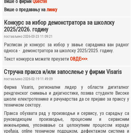
Више о фирми
Quectel
Више о предавању на
линку
Конкурс за избор демонстратора за школску
2025/2026. годину
постављено 2026-03-23 11:09:21
Расписан је конкурс за избор у звање сарадника ван радног
односа - демонстратора за школску 2025/2025. годину.
Текст конкурса можете преузети
ОВДЕ>>>
.
Стручна пракса и/или запослење у фирми Visaris
постављено 2026-02-19 11:49:09
Фирма Visaris, регионални лидер у области дигиталног
рендгенског снимања и дијагностике, позива студенте Високе
школе електротехнике и рачунарства да се пријаве за праксу у
техничком сектору.
Пракса обухвата рад у производњи и сервису, уз сарадњу са
руководиоцем производње, процесним и сервисним
инжењерима, упознавање са целокупним процесом израде
уређаја, online техничком подршком, дефектажом система и