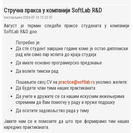
Стручна пракса у компанији SoftLab R&D
постављено 2026-07-13 15:23:37
Август је термин следеће праксе студената у компанији
SoftLab R&D доо.
Потребно је:
Да сте студент завршне године коме је остао дипломски
рад или само пар испита до краја студија
Да имате основно програмерско предзнање
Да волите тимски рад
Пошаљите свој CV на
practice@softlab.rs
уколико желите:
Да будете члан тима наших практиканата
Да учите и дружите се са нашим искусним инжењерима
спремним да Вам помогну у раду и пруже подршку
Да осетите задовољство рада у тиму
Јавите нам се и помозите да што пре формирамо тим наших
наредних практиканата.