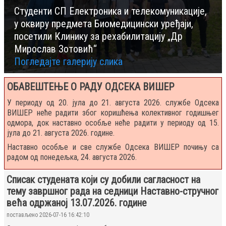
Студенти СП Електроника и телекомуникације,
у оквиру предмета Биомедицински уређаји,
посетили Клинику за рехабилитацију „Др
Мирослав Зотовић“
Погледајте галерију слика
ОБАВЕШТЕЊЕ О РАДУ ОДСЕКА ВИШЕР
У периоду од 20. јула до 21. августа 2026. службе Одсека
ВИШЕР неће радити због коришћења колективног годишњег
одмора, док наставно особље неће радити у периоду од 15.
јула до 21. августа 2026. године.
Наставно особље и све службе Одсека ВИШЕР почињу са
радом од понедељка, 24. августа 2026.
Списак студената који су добили сагласност на
тему завршног рада на седници Наставно-стручног
већа одржаној 13.07.2026. године
постављено 2026-07-16 16:42:10