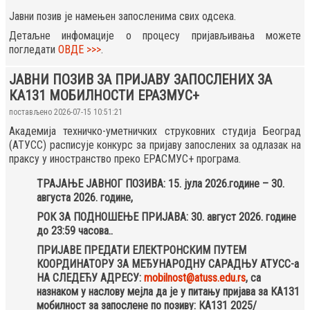
Јавни позив је намењен запосленима свих одсека.
Детаљне инфомације о процесу пријављивања можете
погледати
ОВДЕ >>>
.
ЈАВНИ ПОЗИВ ЗА ПРИЈАВУ ЗАПОСЛЕНИХ ЗА
КА131 МОБИЛНОСТИ ЕРАЗМУС+
постављено 2026-07-15 10:51:21
Академија техничко-уметничких струковних студија Београд
(АТУСС) расписује конкурс за пријаву запослених за одлазак на
праксу у иностранство преко ЕРАСМУС+ програма.
ТРАЈАЊЕ ЈАВНОГ ПОЗИВА: 15. јула 2026.године – 30.
августа 2026. године,
РОК ЗА ПОДНОШЕЊЕ ПРИЈАВА: 30. август 2026. године
до 23:59 часова..
ПРИЈАВЕ ПРЕДАТИ ЕЛЕКТРОНСКИМ ПУТЕМ
КООРДИНАТОРУ ЗА МЕЂУНАРОДНУ САРАДЊУ АТУСС-а
НА СЛЕДЕЋУ АДРЕСУ:
mobilnost@atuss.edu.rs
, са
назнаком у наслову мејла да је у питању пријава за КА131
мобилност за запослене по позиву: КА131 2025/