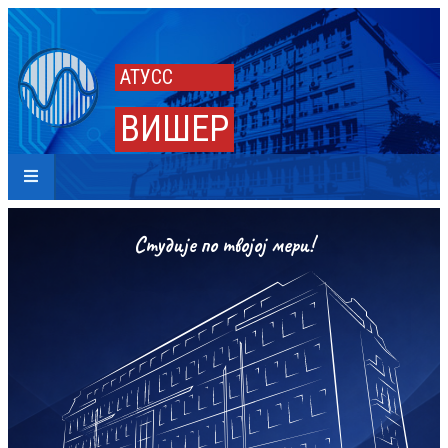
АТУСС
ВИШЕР
Студије по твојој мери!