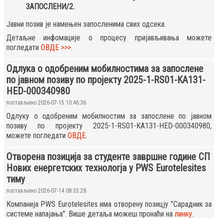
ЗАПОСЛЕНИ/2.
Јавни позив је намењен запосленима свих одсека.
Детаљне инфомације о процесу пријављивања можете
погледати
ОВДЕ >>>
.
Одлука о одобреним мобилностима за запослене
по јавном позиву по пројекту 2025-1-RS01-KA131-
HED-000340980
постављено 2026-07-15 10:46:36
Одлуку о одобреним мобилностим за запослене по јавном
позиву по пројекту 2025-1-RS01-KA131-HED-000340980,
можете погледати
ОВДЕ
.
Отворена позиција за студенте завршне године СП
Нових енергетских технологја у PWS Eurotelesites
тиму
постављено 2026-07-14 08:33:28
Компанија PWS Eurotelesites има отворену позицју "Сарадник за
системе напајања". Више детаља можеш пронаћи на
линку
.