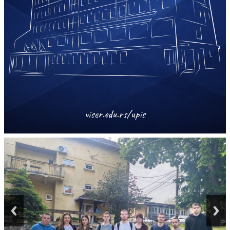
viser.edu.rs/upis