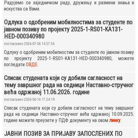
Радујемо се заједничком раду, дружењу и размени знања и
искуства са Вама.
Одлука о одобреним мобилностима за студенте по
јавном позиву по пројекту 2025-1-RS01-KA131-
HED-000340980
постављено 2026-07-06 14:27:56
Одлуку о одобреним мобилностим за студенте по јавном позиву
по пројекту 2025-1-RS01-KA131-HED-000340980, можете
погледати
ОВДЕ
.
Списак студената који су добили сагласност на
тему завршног рада на седници Наставно-стручног
већа одржаној 11.06.2026. године
постављено 2026-06-16 17:24:19
Списак студената који су добили сагласност на тему завршног
рада на седници Наставно-стручног већа одржаној 10.09.2025.
године можете преузети у ПДФ документу на овом
линку
.
ЈАВНИ ПОЗИВ ЗА ПРИЈАВУ ЗАПОСЛЕНИХ ПО