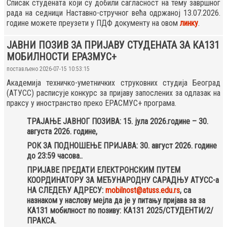
Списак студената који су добили сагласност на тему завршног
рада на седници Наставно-стручног већа одржаној 13.07.2026.
године можете преузети у ПДФ документу на овом
линку
.
ЈАВНИ ПОЗИВ ЗА ПРИЈАВУ СТУДЕНАТА ЗА КА131
МОБИЛНОСТИ ЕРАЗМУС+
постављено 2026-07-15 10:53:15
Академија техничко-уметничких струковних студија Београд
(АТУСС) расписује конкурс за пријаву запослених за одлазак на
праксу у иностранство преко ЕРАСМУС+ програма.
ТРАЈАЊЕ ЈАВНОГ ПОЗИВА: 15. јула 2026.године – 30.
августа 2026. године,
РОК ЗА ПОДНОШЕЊЕ ПРИЈАВА: 30. август 2026. године
до 23:59 часова..
ПРИЈАВЕ ПРЕДАТИ ЕЛЕКТРОНСКИМ ПУТЕМ
КООРДИНАТОРУ ЗА МЕЂУНАРОДНУ САРАДЊУ АТУСС-а
НА СЛЕДЕЋУ АДРЕСУ:
mobilnost@atuss.edu.rs
, са
назнаком у наслову мејла да је у питању пријава за за
КА131 мобилност по позиву: КА131 2025/СТУДЕНТИ/2/
ПРАКСА.