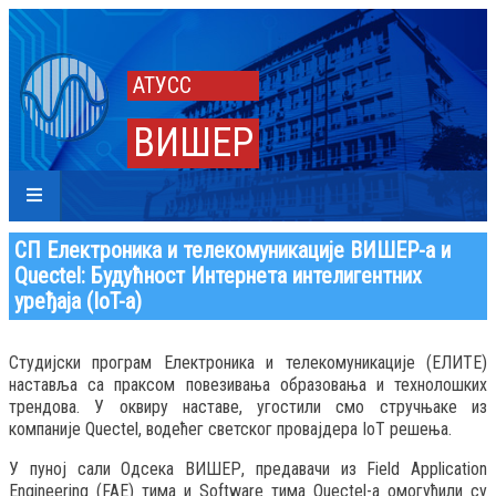
АТУСС
ВИШЕР
СП Електроника и телекомуникације ВИШЕР-а и
Quectel: Будућност Интернета интелигентних
уређаја (IoT-а)
Студијски програм Електроника и телекомуникације (ЕЛИТЕ)
наставља са праксом повезивања образовања и технолошких
трендова. У оквиру наставе, угостили смо стручњаке из
компаније Quectel, водећег светског провајдера IoT решења.
У пуној сали Одсека ВИШЕР, предавачи из Field Application
Engineering (FAE) тима и Software тима Quectel-а омогућили су