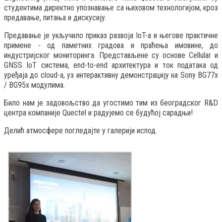
студентима директно упознавање са њиховом технологијом, кроз
предавање, питања и дискусију.
Предавање је укључило приказ развоја IoT-а и његове практичне
примене - од паметних градова и праћења имовине, до
индустријског мониторинга. Представљене су основе Cellular и
GNSS IoT система, end-to-end архитектура и ток података од
уређаја до cloud-а, уз интерактивну демонстрацију на Sony BG77x
/ BG95x модулима.
Било нам је задовољство да угостимо тим из београдског R&D
центра компаније Quectel и радујемо се будућој сарадњи!
Делић атмосфере погледајте у галерији испод.