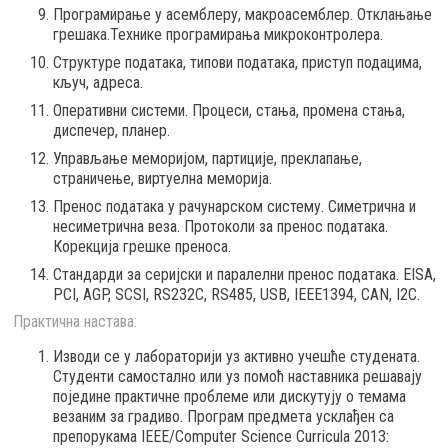
Програмирање у асемблеру, макроасемблер. Отклањање
грешака.Технике програмирања микроконтролера.
Структуре података, типови података, приступ подацима,
кључ, адреса.
Оперативни системи. Процеси, стања, промена стања,
диспечер, планер.
Управљање меморијом, партиције, преклапање,
страничење, виртуелна меморија.
Пренос података у рачунарском систему. Симетрична и
несиметрична веза. Протоколи за пренос података.
Корекција грешке преноса.
Стандарди за серијски и паралелни пренос података. EISA,
PCI, AGP, SCSI, RS232C, RS485, USB, IEEE1394, CAN, I2C.
Практична настава:
Изводи се у лабораторији уз активно учешће студената.
Студенти самостално или уз помоћ наставника решавају
поједине практичне проблеме или дискутују о темама
везаним за градиво. Програм предмета усклађен са
препорукaма IEEE/Computer Science Curricula 2013: