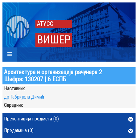
АТУСС
ВИШЕР
Архитектура и организација рачунара 2
Шифра: 130207 | 6 ЕСПБ
Наставник
др Габријела Димић
Сарадник
Презентација предмета (0)
Предавања (0)