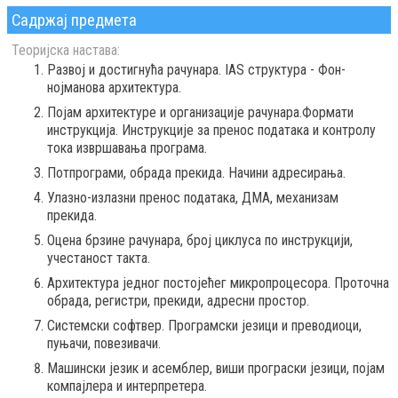
Садржај предмета
Теоријска настава:
Развој и достигнућа рачунара. IAS структура - Фон-
нојманова архитектура.
Појам архитектуре и организације рачунара.Формати
инструкција. Инструкције за пренос података и контролу
тока извршавања програма.
Потпрограми, обрада прекида. Начини адресирања.
Улазно-излазни пренос података, ДМА, механизам
прекида.
Оцена брзине рачунара, број циклуса по инструкцији,
учестаност такта.
Архитектура једног постојећег микропроцесора. Проточна
обрада, регистри, прекиди, адресни простор.
Системски софтвер. Програмски језици и преводиоци,
пуњачи, повезивачи.
Машински језик и асемблер, виши програски језици, појам
компајлера и интерпретера.