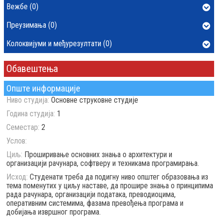
Вежбе (0)
Преузимања (0)
Колоквијуми и међурезултати (0)
Обавештења
Опште информације
Ниво студија:
Основне струковне студије
Година студија:
1
Семестар:
2
Услов:
Циљ:
Проширивање основних знања о архитектури и
организацији рачунара, софтверу и техникама програмирања.
Исход:
Студенати треба да подигну ниво општег образовања из
тема поменутих у циљу наставе, да прошире знања о принципима
рада рачунара, организацији података, преводиоцима,
оперативним системима, фазама превођења програма и
добијања извршног програма.