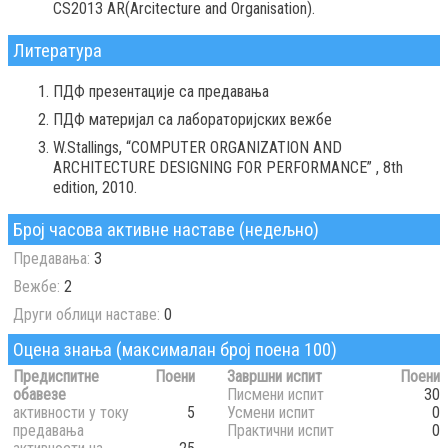
CS2013 AR(Arcitecture and Organisation).
Литература
ПДФ презентације са предавања
ПДФ материјал са лабораторијских вежбе
W.Stallings, “COMPUTER ORGANIZATION AND
ARCHITECTURE DESIGNING FOR PERFORMANCE” , 8th
edition, 2010.
Број часова активне наставе (недељно)
Предавања:
3
Вежбе:
2
Други облици наставе:
0
Оцена знања (максималан број поена 100)
Предиспитне
Поени
Завршни испит
Поени
обавезе
Писмени испит
30
активности у току
5
Усмени испит
0
предавања
Практични испит
0