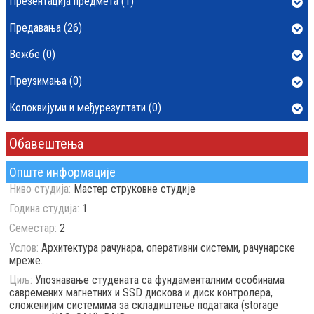
Презентација предмета (1)
Предавања (26)
Вежбе (0)
Преузимања (0)
Колоквијуми и међурезултати (0)
Обавештења
Опште информације
Ниво студија:
Мастер струковне студије
Година студија:
1
Семестар:
2
Услов:
Архитектура рачунара, оперативни системи, рачунарске
мреже.
Циљ:
Упознавање студената са фундаменталним особинама
савремених магнетних и SSD дискова и диск контролера,
сложенијим системима за складиштење података (storage