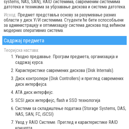
systems, NAS, SAN), RAID системима, савременим системима
датотека и техникама за убрзавање дискова и система датотека.
Исход:
Предмет представља основу за разумевање разних
области у диск У/И системима. Студенти ће бити оспособљени
за администрацију и оптимизацију система дискова под већином
модерних оперативних система.
Садржај предмета
Теоријска настава:
Уводно предавање. Програм предмета, организација и
садржај курса.
Карактеристике савремених дискова (Disk Internals).
Диск контролери (Disk Controllers) и преглед савремених
диск интерфејса.
АТА диск интерфејс.
SCSI диск интерфејс, flash и SSD технологија
Системи ѕа складиштење података (Storage Systems, DAS,
NAS, SAN, FC, iSCSI)
Увод у RAID Системе. Преглед и карактеристике RAID
концепта.