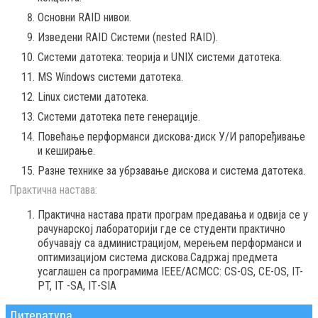
Основни RAID нивои.
Изведени RAID Системи (nested RAID).
Системи датотека: теорија и UNIX системи датотека.
MS Windows системи датотека.
Linux системи датотека.
Системи датотека пете генерације.
Повећање перформанси дискова-диск У/И рапоређивање
и кеширање.
Разне технике за убрзавање дискова и система датотека.
Практична настава:
Практична настава прати програм предавања и одвија се у
рачунарској лабораторији где се студенти практично
обучавају са администрацијом, мерењем перформанси и
оптимизацијом система дискова.Садржај предмета
усаглашен са програмима IEEE/ACMCC: CS-OS, CE-OS, IT-
PT, IT -SА, IТ-SIА
Литература