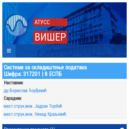
АТУСС
ВИШЕР
Системи за складиштење података
Шифра: 317201 | 8 ЕСПБ
Наставник
др Борислав Ђорђевић
Сарадник
маст.струк.инж. Јадран Торбић
маст.струк.инж. Ненад Краљевић