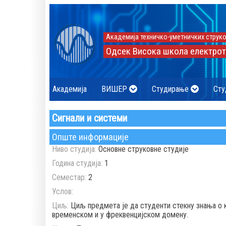
Академија техничко-уметничких струко
Одсек Висока школа електрот
Академија
ВИШЕР
Студирање
Сту
Сигнали и системи
Опште информације
Ниво студија:
Основне струковне студије
Година студија:
1
Семестар:
2
Услов:
Циљ:
Циљ предмета је да студенти стекну знања о 
временском и у фреквенцијском домену.