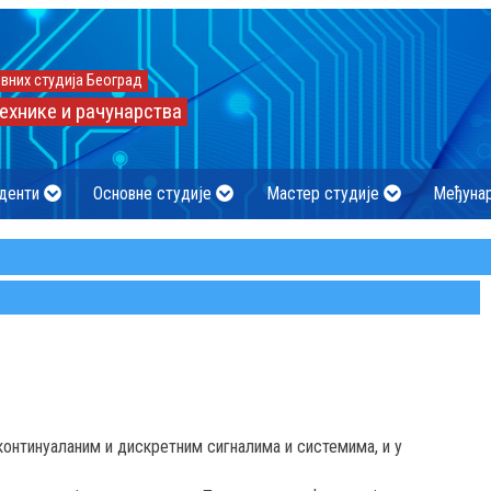
вних студија Београд
ехнике и рачунарства
денти
Основне студије
Мастер студије
Међуна
континуаланим и дискретним сигналима и системима, и у