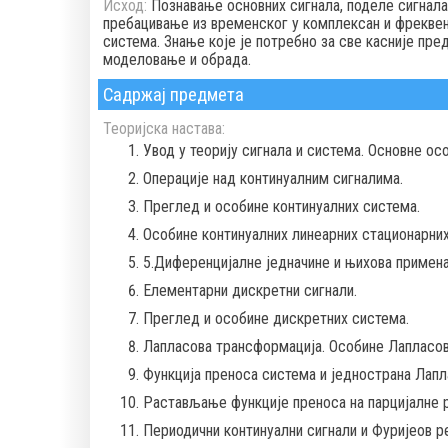
Исход:
Познавање основних сигнала, поделe сигнала
пребацивање из временског у комплексан и фреквен
система. Знање које је потребно за све касније пред
моделовање и обрада.
Садржај предмета
Теоријска настава:
Увод у теорију сигнала и система. Основне ос
Операције над континуалним сигналима.
Преглед и особине континуалних система.
Особине континуалних линеарних стационарних
5.Диференцијалне једначине и њихова примена
Елементарни дискретни сигнали.
Преглед и особине дискретних система.
Лапласова трансформација. Особине Лапласов
Функција преноса система и једнострана Лапл
Растављање функције преноса на парцијалне р
Периодични континуални сигнали и Фуријеов р