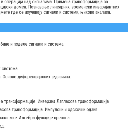
 и операција над сигналима. Примена трансформација за
цијски домен. Познавање линеарних, временски инваријантних
мете где се изучавају сигнали и системи, њихова анализа,
обине и поделе сигнала и система.
 система.
. Основе диференцијалних једначина.
е трансформације. Инверзна Лапласова трансформација.
асова трансформација. Импулсни и одскочни одзив.
азломке. Алгебра функције преноса.
ед.