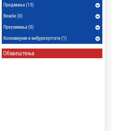
Предавања (13)
Вежбе (0)
Преузимања (0)
Колоквијуми и међурезултати (1)
Обавештења