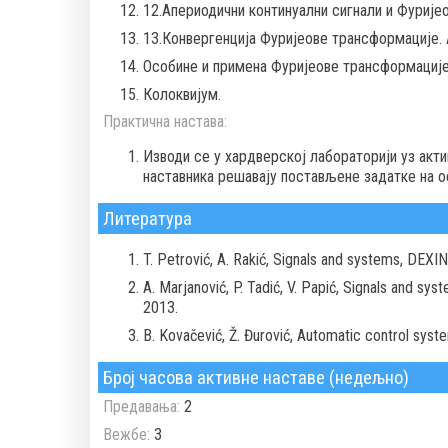
12.Апериодични континуални сигнали и Фурије
13.Конвергенција Фуријеове трансформације. 
Особине и примена Фуријеове трансформације
Колоквијум.
Практична настава:
Изводи се у хардверској лабораторији уз акт
наставника решавају постављене задатке на о
Литература
T. Petrović, A. Rakić, Signals and systems, DEXIN
A. Marjanović, P. Tadić, V. Papić, Signals and s
2013.
B. Kovačević, Ž. Đurović, Automatic control syst
Број часова активне наставе (недељно)
Предавања:
2
Вежбе:
3