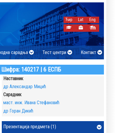
Ћир
Lat
Eng
родна сарадња
Тест центри
Контакт
Шифра: 140217 | 6 ЕСПБ
Наставник
др Александар Мицић
Сарадник
маст. инж. Ивана Стефановић
др Горан Дикић
Презентација предмета (1)