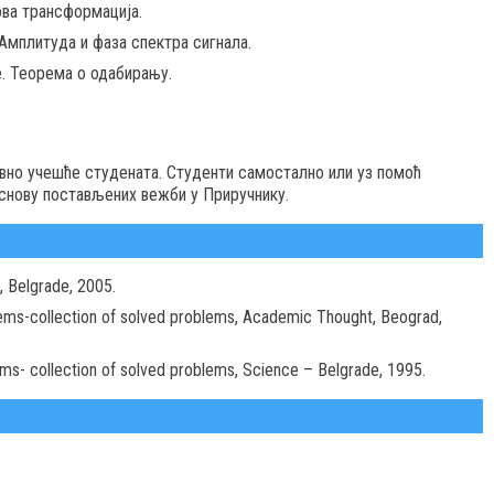
ова трансформација.
Амплитуда и фаза спектра сигнала.
. Теорема о одабирању.
ивно учешће студената. Студенти самостално или уз помоћ
снову постављених вежби у Приручнику.
, Belgrade, 2005.
ystems-collection of solved problems, Academic Thought, Beograd,
ems- collection of solved problems, Science – Belgrade, 1995.