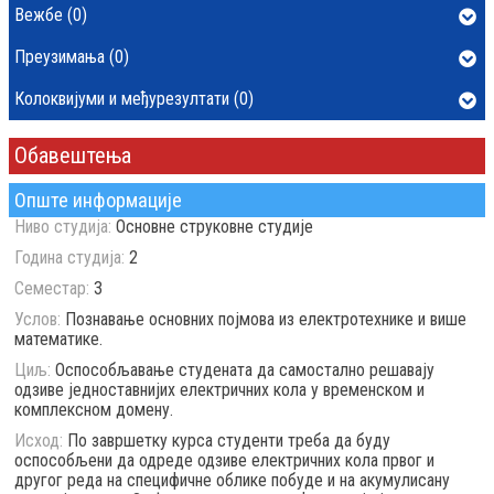
Вежбе (0)
Преузимања (0)
Колоквијуми и међурезултати (0)
Обавештења
Опште информације
Ниво студија:
Основне струковне студије
Година студија:
2
Семестар:
3
Услов:
Познавање основних појмова из електротехнике и више
математике.
Циљ:
Оспособљавање студената да самостално решавају
одзиве једноставнијих електричних кола у временском и
комплексном домену.
Исход:
По завршетку курса студенти треба да буду
оспособљени да одреде одзиве електричних кола првог и
другог реда на специфичне облике побуде и на акумулисану