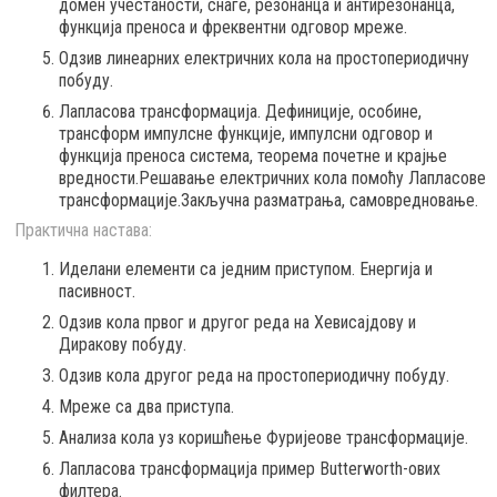
домен учестаности, снаге, резонанца и антирезонанца,
функција преноса и фреквентни одговор мреже.
Одзив линеарних електричних кола на простопериодичну
побуду.
Лапласова трансформација. Дефиниције, особине,
трансформ импулсне функције, импулсни одговор и
функција преноса система, теорема почетне и крајње
вредности.Решавање електричних кола помоћу Лапласове
трансформације.Закључна разматрања, самовредновање.
Практична настава:
Иделани елементи са једним приступом. Енергија и
пасивност.
Одзив кола првог и другог реда на Хевисајдову и
Диракову побуду.
Одзив кола другог реда на простопериодичну побуду.
Мреже са два приступа.
Анализа кола уз коришћење Фуријеове трансформације.
Лапласова трансформација пример Butterworth-ових
филтера.