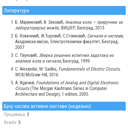
Литература
Б. Маринковић, А. Зековић,
Анализа кола — приручник за
лабораторијске вежбе,
ВИШЕР, Београд, 2013.
Б. Ковачевић, Ж.Ђуровић, С.Станковић,
Сигнали и системи,
Академска мисао, Електротехнички факултет, Београд,
2007
С. Пауновић,
Збирка решених испитних задатака из
анализе кола и сигнала,
Београд, 1999.
C. Alexander, M. Sadiku,
Fundamentals of Electric Circuits,
WCB/McGraw-Hill, 2016.
A. Agarwal,
Foundations of Analog and Digital Electronic
Circuits
(The Morgan Kaufmann Series in Computer
Architecture and Design); 1 edition, 2005.
Број часова активне наставе (недељно)
Предавања:
2
Вежбе:
3