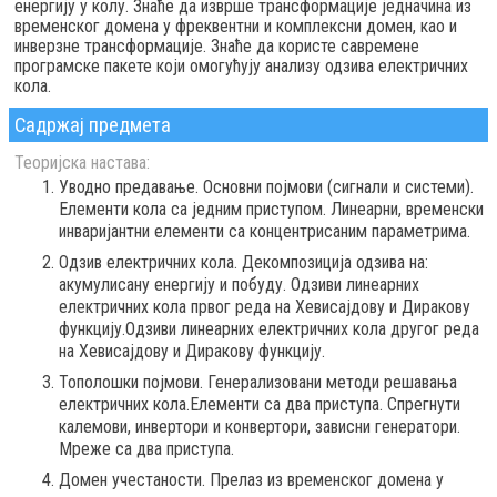
енергију у колу. Знаће да изврше трансформације једначина из
временског домена у фреквентни и комплексни домен, као и
инверзне трансформације. Знаће да користе савремене
програмске пакете који омогућују анализу одзива електричних
кола.
Садржај предмета
Теоријска настава:
Уводно предавање. Основни појмови (сигнали и системи).
Елементи кола са једним приступом. Линеарни, временски
инваријантни елементи са концентрисаним параметрима.
Одзив електричних кола. Декомпозиција одзива на:
акумулисану енергију и побуду. Одзиви линеарних
електричних кола првог реда на Хевисајдову и Диракову
функцију.Одзиви линеарних електричних кола другог реда
на Хевисајдову и Диракову функцију.
Тополошки појмови. Генерализовани методи решавања
електричних кола.Елементи са два приступа. Спрегнути
калемови, инвертори и конвертори, зависни генератори.
Мреже са два приступа.
Домен учестаности. Прелаз из временског домена у