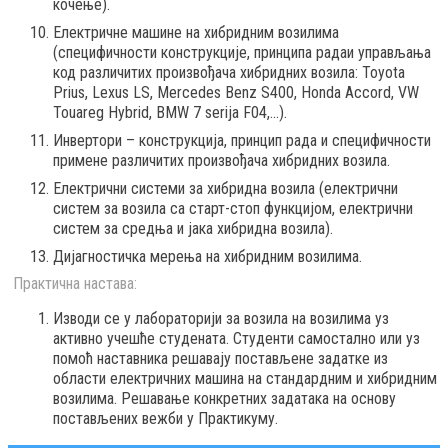
кочење).
Електричне машине на хибридним возилима
(специфичности конструкције, принципа радаи управљања
код различитих произвођача хибридних возила: Toyota
Prius, Lexus LS, Mercedes Benz S400, Honda Accord, VW
Touareg Hybrid, BMW 7 serija F04,...).
Инвертори – конструкција, принцип рада и специфичности
примене различитих произвођача хибридних возила.
Електрични системи за хибридна возила (електрични
систем за возила са старт-стоп функцијом, електрични
систем за средња и јака хибридна возила).
Дијагностичка мерења на хибридним возилима.
Практична настава:
Изводи се у лабораторији за возила на возилима уз
активно учешће студената. Студенти самостално или уз
помоћ наставника решавају постављене задатке из
области електричних машина на стандардним и хибридним
возилима. Решавање конкретних задатака на основу
постављених вежби у Практикуму.