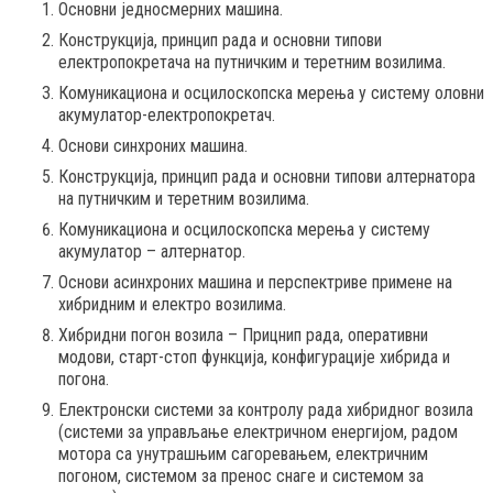
Основни једносмерних машина.
Конструкција, принцип рада и основни типови
електропокретача на путничким и теретним возилима.
Комуникациона и осцилоскопска мерења у систему оловни
акумулатор-електропокретач.
Основи синхроних машина.
Конструкција, принцип рада и основни типови алтернатора
на путничким и теретним возилима.
Комуникациона и осцилоскопска мерења у систему
акумулатор – алтернатор.
Основи асинхроних машина и перспектриве примене на
хибридним и електро возилима.
Хибридни погон возила – Прицнип рада, оперативни
модови, старт-стоп функција, конфигурације хибрида и
погона.
Електронски системи за контролу рада хибридног возила
(системи за управљање електричном енергијом, радом
мотора са унутрашњим сагоревањем, електричним
погоном, системом за пренос снаге и системом за