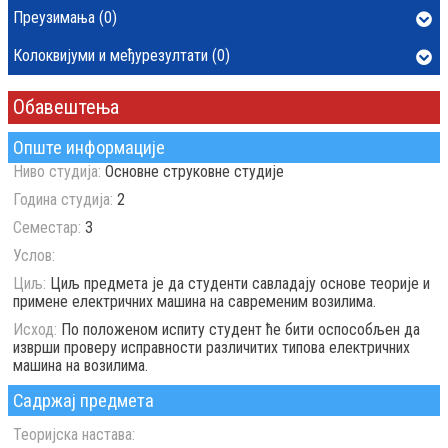
Преузимања (0)
Колоквијуми и међурезултати (0)
Обавештења
Опште информације
Ниво студија:
Основне струковне студије
Година студија:
2
Семестар:
3
Услов:
Циљ:
Циљ предмета је да студенти савладају основе теорије и
примене електричних машина на савременим возилима.
Исход:
По положеном испиту студент ће бити оспособљен да
изврши проверу исправности различитих типова електричних
машина на возилима.
Садржај предмета
Теоријска настава: