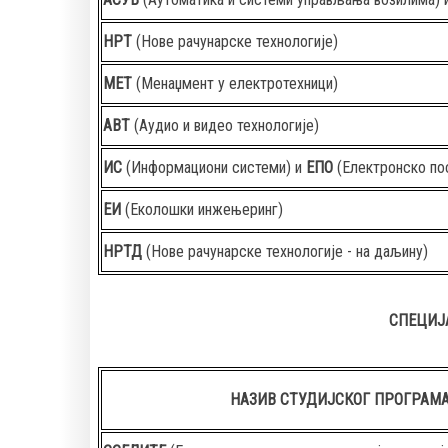
НРТ
(Нове рачунарске технологије)
МЕТ
(Менаџмент у електротехници)
АВТ
(Аудио и видео технологије)
ИС
(Информациони системи) и
ЕПО
(Електронско по
ЕИ
(Еколошки инжењеринг)
НРТД
(Нове рачунарске технологије - на даљину)
СПЕЦИЈ
НАЗИВ СТУДИЈСКОГ ПРОГРАМ