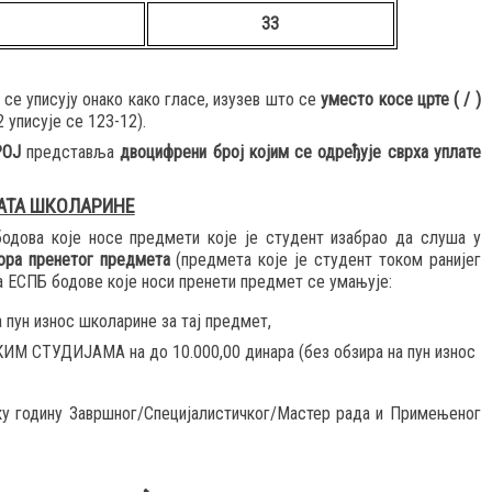
33
се уписују онако како гласе, изузев што се
уместо косе црте ( / )
 уписује се 123-12).
РОЈ
представља
двоцифрени број којим се одређује
сврха уплате
АТА ШКОЛАРИНЕ
одова које носе предмети које је студент изабрао да слуша у
ора пренетог предмета
(предмета које је студент током ранијег
а ЕСПБ бодове које носи пренети предмет се умањује:
ун износ школарине за тај предмет,
ТУДИЈАМА на до 10.000,00 динара (без обзира на пун износ
ку годину Завршног/Специјалистичког/Мастер рада и Примењеног