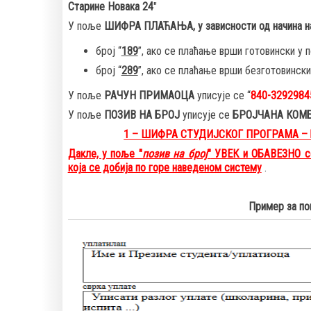
Старине Новака 24
"
У поље
ШИФРА ПЛАЋАЊА, у зависности од начина на
број “
189
”, ако се плаћање врши готовински у 
број “
289
”, ако се плаћање врши безготовински
У поље
РАЧУН ПРИМАОЦА
уписује се “
840-3292984
У поље
ПОЗИВ НА БРОЈ
уписује се
БРОЈЧАНА КОМ
1 – ШИФРА СТУДИЈСКОГ ПРОГРАМА –
Дакле, у
поље "
позив на број
"
УВЕК и ОБАВЕЗНО с
која се добија по горе наведеном систему
.
Пример за по