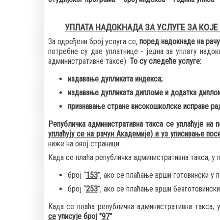
УПЛАТА НАДОКНАДА ЗА УСЛУГЕ ЗА КОЈЕ
За одређени број услуга се,
поред надокнаде на рачу
потребне су две уплатнице - једна за уплату надок
административне таксе).
То су следеће услуге:
издавање дупликата индекса;
издавање дупликата дипломе и додатка дипло
признавање стране високошколске исправе рад
Републичка административна такса се уплаћује на п
уплаћују се на рачун Академије) и уз уписивање пос
ниже на овој страници.
Када се плаћа републичка административна такса, у
број “
153
”, ако се плаћање врши готовински у 
број “
253
”, ако се плаћање врши безготовински
Када се плаћа републичка административна такса, 
се
уписује број "
97
"