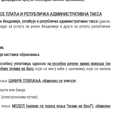
 СЕ ПЛАЋА И РЕПУБЛИЧКА АДМИНИСТРАТИВНА ТАКСА
н Академије, уплаћује и републичка административна такса
(дакле,
наде за услугу на рачун Академије и друга за уплату републичке
ми;
и наставка образовања.
осебној уплатници, односно н
а посебне рачуне јавних прихода (не
ебних позива на број
,
који се могу наћи у ценовнику који се налази
поље
ШИФРА ПЛАЋАЊА
,
обавезно се
уписује
:
пошти или банци;
 (електронским путем).
у
поље
МОДЕЛ (налази се поред поља "позив на број")
,
обавезно