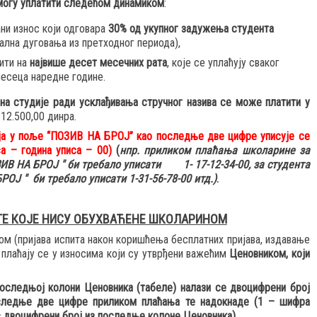
могу уплатити следећом динамиком
:
ни износ који одговара
30% од укупног задужења студента
ална дуговања из претходног периода),
ити на
највише десет месечних рата
, које се уплаћују сваког
месеца наредне године.
 на студије ради усклађивања стручног назива се може платити у
 12.500,00 динра.
ја
у поље “ПОЗИВ НА БРОЈ
” као последње две цифре уписује се
са – година уписа – 00)
(
нпр. приликом плаћања школарине за
ЗИВ НА БРОЈ " би требало уписати 1- 17-12-34-00, за студента
ОЈ " би требало уписати 1-31-56-78-00 итд.)
.
ГЕ КОЈЕ НИСУ ОБУХВАЋЕНЕ ШКОЛАРИНОМ
ом (пријава испита након коришћења бесплатних пријава, издавање
 плаћају се у износима који су утврђени важећим
Ценовником, који
последњој колони Ценовника (табеле) налази се двоцифрени број
следње две цифре приликом плаћања те надокнаде (1 – шифра
– двоцифрени број из последње колоне Ценовника).