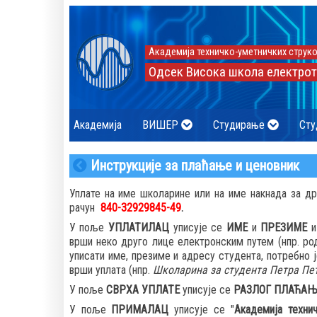
Академија техничко-уметничких струко
Одсек Висока школа електрот
Академија
ВИШЕР
Студирање
Сту
Инструкције за плаћање и ценовник
Уплате на име школарине или на име накнада за др
рачун
840-32929845-49
.
У поље
УПЛАТИЛАЦ
уписује се
ИМЕ
и
ПРЕЗИМЕ
врши неко друго лице електронским путем (нпр. р
уписати име, презиме и адресу студента, потребно
врши уплата (нпр.
Школарина за студента Петра Пет
У поље
СВРХА УПЛАТЕ
уписује се
РАЗЛОГ ПЛАЋА
У поље
ПРИМАЛАЦ
уписује се "
Академија техни