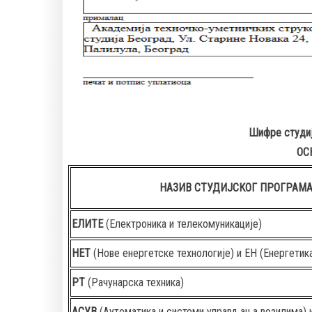
Шифре студиј
ОС
НАЗИВ СТУДИЈСКОГ ПРОГРАМ
ЕЛИТЕ
(Електроника и телекомуникације)
НЕТ
(Нове енергетске технологије) и ЕН (Енергетик
РТ
(Рачунарска техника)
АСУВ
(Аутоматика и системи управљања возилима) 