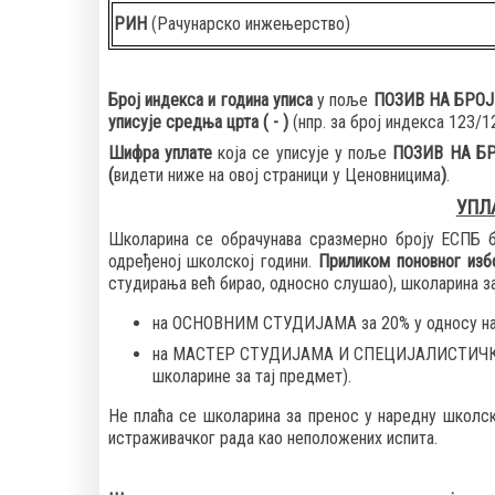
РИН
(Рачунарско инжењерство)
Број индекса и година уписа
у поље
ПОЗИВ НА БРОЈ
уписује средња црта ( - )
(нпр. за број индекса 123/12
Шифра уплате
која се уписује у поље
ПОЗИВ НА Б
(
видети ниже на овој страници у Ценовницима
)
.
УПЛ
Школарина се обрачунава сразмерно броју ЕСПБ б
одређеној школској години.
Приликом поновног изб
студирања већ бирао, односно слушао), школарина з
на ОСНОВНИМ СТУДИЈАМА за 20% у односу на п
на МАСТЕР СТУДИЈАМА И СПЕЦИЈАЛИСТИЧКИМ С
школарине за тај предмет).
Не плаћа се школарина за пренос у наредну школс
истраживачког рада као неположених испита.