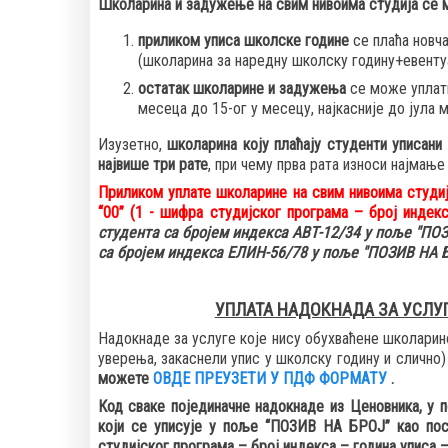
Школарина и задужење на свим нивоима студија се 
приликом уписа школске године
се плаћа новча
(школарина за наредну школску годину+евенту
остатак школарине и задужења
се може уплат
месеца до 15-ог у месецу, најкасније до јула 
Изузетно,
школарина коју плаћају студенти уписани
највише три рате
, при чему прва рата износи најмање
Приликом уплате школарине на свим нивоима студи
“00” (1 - шифра студијског програма – број индек
студента са бројем индекса АВТ-12/34 у поље "ПО
са бројем индекса ЕЛИН-56/78 у поље "ПОЗИВ НА БР
УПЛАТА НАДОКНАДА ЗА УСЛУ
Надокнаде за услуге које нису обухваћене школарин
уверења, закаснели упис у школску годину и слично)
можете
ОВДЕ ПРЕУЗЕТИ У ПДФ ФОРМАТУ
.
Код сваке појединачне надокнаде из Ценовника, у 
који се уписује
у поље “ПОЗИВ НА БРОЈ
” као по
студијског програма – број индекса – година уписа 