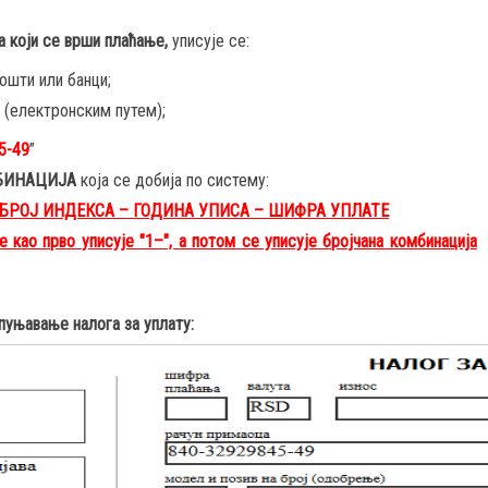
 који се врши плаћање,
уписује се:
пошти или банци;
 (електронским путем);
5-49
”
БИНАЦИЈА
која се добија по систему:
 БРОЈ ИНДЕКСА – ГОДИНА УПИСА – ШИФРА УПЛАТЕ
е као прво
уписује "1–", а потом се уписује бројчана комбинација
пуњавање налога за уплату: