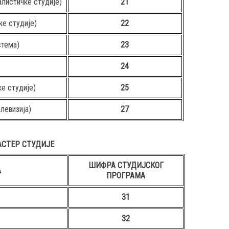
алистичке студије)
21
ке студије)
22
стема)
23
24
е студије)
25
левизија)
27
СТЕР СТУДИЈЕ
ШИФРА СТУДИЈСКОГ
А
ПРОГРАМА
31
32