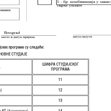
ских програма
су следеће:
НОВНЕ СТУДИЈЕ
ШИФРА СТУДИЈСКОГ
А
ПРОГРАМА
11
а)
12
13
и
АТ
(Аутоматика)
14