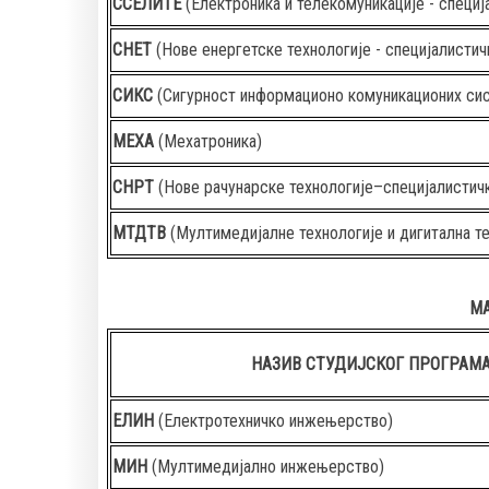
ССЕЛИТЕ
(Електроника и телекомуникације - специј
СНЕТ
(Нове енергетске технологије - специјалистич
СИКС
(Сигурност информационо комуникационих си
МЕХА
(Мехатроника)
СНРТ
(Нове рачунарске технологије–специјалистичк
МТДТВ
(Мултимедијалне технологије и дигитална те
МА
НАЗИВ СТУДИЈСКОГ ПРОГРАМ
ЕЛИН
(Електротехничко инжењерство)
МИН
(Мултимедијално инжењерство)