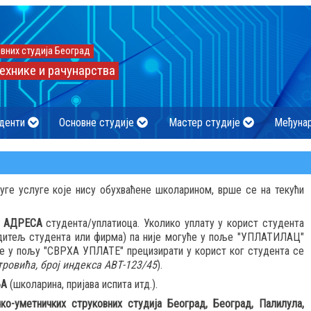
вних студија Београд
ехнике и рачунарства
денти
Основне студије
Мастер студије
Међуна
уге услуге које нису обухваћене школарином, врше се на текући
и
АДРЕСА
студента/уплатиоца. Уколико уплату у корист студента
одитељ студента или фирма) па није могуће у поље "УПЛАТИЛАЦ"
 је у пољу "СВРХА УПЛАТЕ" прецизирати у корист ког студента се
ровића, број индекса АВТ-123/45
).
ЊА
(школарина, пријава испита итд.).
чко-уметничких струковних студија Београд, Београд, Палилула,