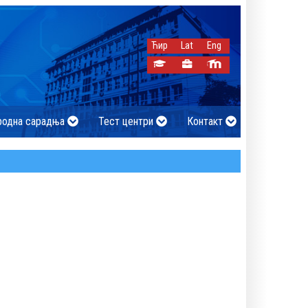
Ћир
Lat
Eng
родна сарадња
Тест центри
Контакт