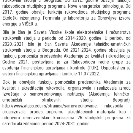
strukovnih studija u Beogradu. Od 2012. godine obavlja funkciju
rukovodioca studijskog programa Nove energetske tehnologije. Od
2017. godine obavlja funkciju rukovodioca studijskog programa
Ekološki inženjering. Formirala je laboratoriju za Obnovljive izvore
energije u VIŠER-u.
Bila je član je Saveta Visoke škole elektrotehnike i računarstva
strukovnih studija u periodu od 2014-2020. godine. U periodu od
2020.-2021. bila je član Saveta Akademije tehničko-umetničkih
strukovnih studija u Beogradu. Od 2021-2024. godine obavljala je
funkciju pomoćnika predsednika Akademije za kvalitet i akreditaciju.
Godine 2021. postavljena je za Rukovodioca radne grupe za
uvođenja Finansijskog upravljanja i kontrole (FUK). Uspostavljen je
sistem finansijskog upravljanja i kontrole 11.07.2022.
Dok je obavljala funkciju pomoćnika predsednika Akademije za
kvalitet i akreditaciju rukovodila, organizovala i realizovala izradu
Izveštaja o samovrednovanju institucije (Akademija tehničko-
umetničkih strukovnih studija Beograd),
http://www.atuss.edu.rs/stranica/samovrednovanje, rukovodila i
organizovala proces pripreme akreditacionih materijala kao i
odgovora recenzentskim komisijama 26 studijskih programa za
naredni akreditacioni period 2024-2031. godine