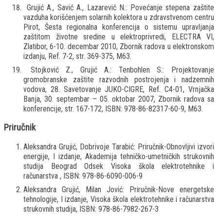
Grujić A., Savić A., Lazarević N.: Povećanje stepena zaštite
vazduha korišćenjem solarnih kolektora u zdravstvenom centru
Pirot, Šesta regionalna konferencija o sistemu upravljanja
zaštitom životne sredine u elektroprivredi, ELECTRA VI,
Zlatibor, 6-10. decembar 2010, Zbornik radova u elektronskom
izdanju, Ref. 7-2, str. 369-375, M63.
Stojković Z., Grujić A.: Tenbohlen S.: Projektovanje
gromobranske zaštite razvodnih postrojenja i nadzemnih
vodova, 28. Savetovanje JUKO-CIGRE, Ref. C4-01, Vrnjačka
Banja, 30. septembar – 05. oktobar 2007, Zbornik radova sa
konferencije, str. 167-172, ISBN: 978-86-82317-60-9, M63.
Priručnik
Aleksandra Grujić, Dobrivoje Tarabić: Priručnik-Obnovljivi izvori
energije, I izdanje, Akademija tehničko-umetničkih strukovnih
studija Beograd Odsek Visoka škola elektrotehnike i
računarstva , ISBN: 978-86-6090-006-9
Aleksandra Grujić, Milan Jović: Priručnik-Nove energetske
tehnologije, I izdanje, Visoka škola elektrotehnike i računarstva
strukovnih studija, ISBN: 978-86-7982-267-3