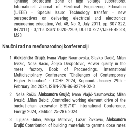
lightning protection zone of high voltage substations;
International Journal of Electrical Engineering Education
(IJEEE) – Special Issue: Technology transfer – new
perspectives on delivering electrical and electronics
engineering education, Vol. 48, No. 3, July 2011, pp. 307-322,
IF(2011) = 0,119, ISSN: 0020-7209, DOI:10.7227/IJEEE.48.3.8,
M23.
Naučni rad na međunarodnoj konferenciji
Aleksandra Grujić,
Ivana Vlajić-Naumovska, Slavko Dadić, Milan
Ivezić, Neša Rašić, Željko Despotović, Power quality in the
meet factory, Book of Proceedings, International
Multidisciplinary Conference "Challenges of Contemporary
Higher Education" - CCHE 2024, Kopaonik January 29th -
February 3rd 2024, ISBN-978-86-82744-02-3
Neša Rašić;
Aleksandra Grujić
; Ivana Vlajić-Naumovska; Milan
Ivezić; ‚Milan Bebić, „Controlled working element drive of the
bucket-chain excavator ERS710“, International Conference,
Energy 2024, Zlatibor, 25-28.6.2024
Ljiljana Gulan, Marija Mitrović, Lazar Živković,
Aleksandra
Grujić
Contribution of building materials to gamma dose rates