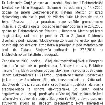
Dr Aleksandra Grujić je osnovnu i srednju školu kao i Elektrotehnički
fakultet završila u Beogradu. Diplomski rad odbranila je 14.7.2000.
godine na smeru Elektroenergetski sistemi. Mentor pri izradi
diplomskog rada bio je prof. dr Milenko Đurić. Magistarski rad na
temu "Analiza metoda proračuna zone zaštite gromobranske
instalacije objekata opšte i posebne namene" odbranila je 23.6.2006.
godine na Elektrotehničkom fakultetu u Beogradu. Mentor pri izradi
magistarskog rada bio je prof. dr Zlatan Stojković. Doktorsku
disertaciju pod nazivom. "Modelovanje zone zaštite visokonaponskih
postrojenja od direktnih atmosferskih pražnjenja" pod mentorstvom
prof. dr Zlatana Stojkovića odbranila je 27.6.2016. na
Elektrotehničkom fakultetu u Beogradu.
Zaposlila se 2000. godine u Višoj elektrotehničkoj školi u Beogradu
kao stručni saradnik na predmetima: Aplikativni softver, Električne
mašine 1 i 2, Elektromotorni pogoni, Elektrane i razvodna postrojenja,
Osnovi elektrotehnike 1 i 2 i Uvod u operativne sisteme. Učestvovala
je kao predavač u informatičkoj obuci nezaposlenih sa tržišta rada.
Učestvovala je u izradi zadataka za opštinska i republička takmičenja
srednjoškolaca iz Osnova elektrotehnike. Od 2007. godine
angažovana je u zvanju predavača u Visokoj školi elektrotehnike i
računarstva strukovnih studija u Beogradu (VIŠER) u okviru osnovnih
strukovnih studija na sledećim predmetima: Nove energetske