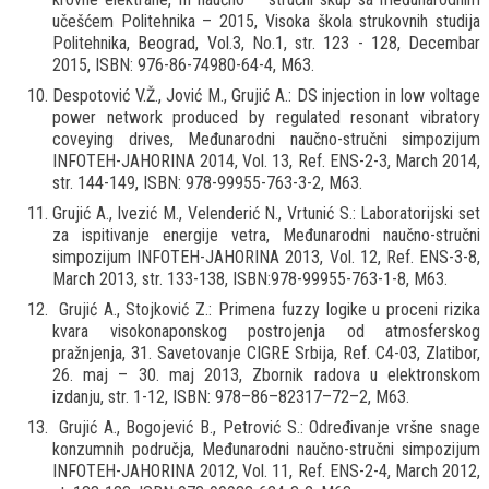
učešćem Politehnika – 2015, Visoka škola strukovnih studija
Politehnika, Beograd, Vol.3, No.1, str. 123 - 128, Decembar
2015, ISBN: 976-86-74980-64-4, M63.
Despotović V.Ž., Jović M., Grujić A.: DS injection in low voltage
power network produced by regulated resonant vibratory
coveying drives, Međunarodni naučno-stručni simpozijum
INFOTEH-JAHORINA 2014, Vol. 13, Ref. ENS-2-3, March 2014,
str. 144-149, ISBN: 978-99955-763-3-2, M63.
Grujić A., Ivezić M., Velenderić N., Vrtunić S.: Laboratorijski set
za ispitivanje energije vetra, Međunarodni naučno-stručni
simpozijum INFOTEH-JAHORINA 2013, Vol. 12, Ref. ENS-3-8,
March 2013, str. 133-138, ISBN:978-99955-763-1-8, M63.
Grujić A., Stojković Z.: Primena fuzzy logike u proceni rizika
kvara visokonaponskog postrojenja od atmosferskog
pražnjenja, 31. Savetovanje CIGRE Srbija, Ref. C4-03, Zlatibor,
26. maj – 30. maj 2013, Zbornik radova u elektronskom
izdanju, str. 1-12, ISBN: 978–86–82317–72–2, M63.
Grujić A., Bogojević B., Petrović S.: Određivanje vršne snage
konzumnih područja, Međunarodni naučno-stručni simpozijum
INFOTEH-JAHORINA 2012, Vol. 11, Ref. ENS-2-4, March 2012,