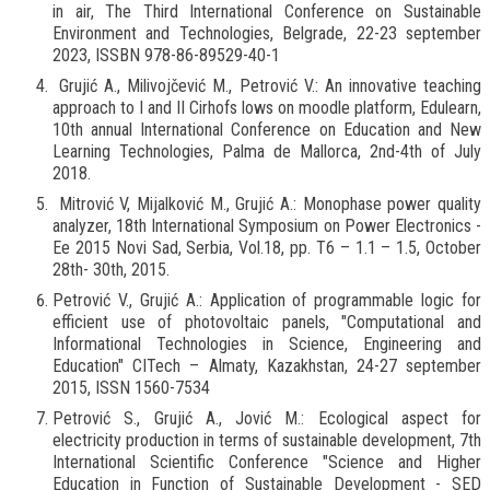
in air, The Third International Conference on Sustainable
Environment and Technologies, Belgrade, 22-23 september
2023, ISSBN 978-86-89529-40-1
Grujić A., Milivojčević M., Petrović V.: An innovative teaching
approach to I and II Cirhofs lows on moodle platform, Edulearn,
10th annual International Conference on Education and New
Learning Technologies, Palma de Mallorca, 2nd-4th of July
2018.
Mitrović V, Mijalković M., Grujić A.: Monophase power quality
analyzer, 18th International Symposium on Power Electronics -
Ee 2015 Novi Sad, Serbia, Vol.18, pp. T6 – 1.1 – 1.5, October
28th- 30th, 2015.
Petrović V., Grujić A.: Application of programmable logic for
efficient use of photovoltaic panels, "Computational and
Informational Technologies in Science, Engineering and
Education" CITech – Almaty, Kazakhstan, 24-27 september
2015, ISSN 1560-7534
Petrović S., Grujić A., Jović M.: Ecological aspect for
electricity production in terms of sustainable development, 7th
International Scientific Conference "Science and Higher
Education in Function of Sustainable Development - SED