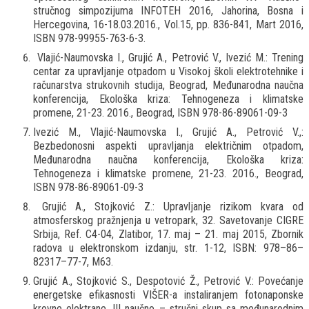
stručnog simpozijuma INFOTEH 2016, Jahorina, Bosna i
Hercegovina, 16-18.03.2016., Vol.15, pp. 836-841, Mart 2016,
ISBN 978-99955-763-6-3.
Vlajić-Naumovska I., Grujić A., Petrović V., Ivezić M.: Trening
centar za upravljanje otpadom u Visokoj školi elektrotehnike i
računarstva strukovnih studija, Beograd, Međunarodna naučna
konferencija, Ekološka kriza: Tehnogeneza i klimatske
promene, 21-23. 2016., Beograd, ISBN 978-86-89061-09-3
Ivezić M., Vlajić-Naumovska I., Grujić A., Petrović V.,:
Bezbedonosni aspekti upravljanja električnim otpadom,
Međunarodna naučna konferencija, Ekološka kriza:
Tehnogeneza i klimatske promene, 21-23. 2016., Beograd,
ISBN 978-86-89061-09-3
Grujić A., Stojković Z.: Upravljanje rizikom kvara od
atmosferskog pražnjenja u vetropark, 32. Savetovanje CIGRE
Srbija, Ref. C4-04, Zlatibor, 17. maj – 21. maj 2015, Zbornik
radova u elektronskom izdanju, str. 1-12, ISBN: 978–86–
82317–77-7, M63.
Grujić A., Stojković S., Despotović Ž., Petrović V.: Povećanje
energetske efikasnosti VIŠER-a instaliranjem fotonaponske
krovne elektrane, III naučno – stručni skup sa međunarodnim