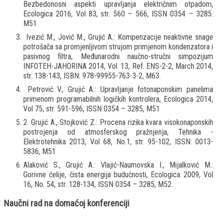
Bezbedonosni aspekti upravljanja električnim otpadom,
Ecologica 2016, Vol 83, str. 560 – 566, ISSN 0354 – 3285.
M51
Ivezić M., Jović M., Grujić A.: Kompenzacije neaktivne snage
potrošača sa promjenljivom strujom primjenom kondenzatora i
pasivnog filtra, Međunarodni naučno-stručni simpozijum
INFOTEH-JAHORINA 2014, Vol. 13, Ref. ENS-2-2, March 2014,
str. 138-143, ISBN: 978-99955-763-3-2, M63.
Petrović V., Grujić A.: Upravljanje fotonaponskim panelima
primenom programabilnih logičkih kontrolera, Ecologica 2014,
Vol 75, str. 591-596, ISSN 0354 – 3285, M51
2. Grujić A., Stojković Z.: Procena rizika kvara visokonaponskih
postrojenja od atmosferskog pražnjenja, Tehnika -
Elektrotehnika 2013, Vol 68, No.1, str. 95-102, ISSN: 0013-
5836, M51
Alaković S., Grujić A.: Vlajić-Naumovska I., Mijalković M.:
Gorivne ćelije, čista energija budućnosti, Ecologica 2009, Vol
16, No. 54, str. 128-134, ISSN 0354 – 3285, M52.
Naučni rad na domaćoj konferenciji