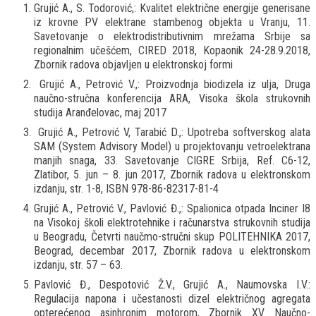
Grujić A., S. Todorović,: Kvalitet električne energije generisane
iz krovne PV elektrane stambenog objekta u Vranju, 11.
Savetovanje o elektrodistributivnim mrežama Srbije sa
regionalnim učešćem, CIRED 2018, Kopaonik 24-28.9.2018,
Zbornik radova objavljen u elektronskoj formi
Grujić A., Petrović V.,: Proizvodnja biodizela iz ulja, Druga
naučno-stručna konferencija ARA, Visoka škola strukovnih
studija Aranđelovac, maj 2017
Grujić A., Petrović V, Tarabić D.,: Upotreba softverskog alata
SAM (System Advisory Model) u projektovanju vetroelektrana
manjih snaga, 33. Savetovanje CIGRE Srbija, Ref. C6-12,
Zlatibor, 5. jun – 8. jun 2017, Zbornik radova u elektronskom
izdanju, str. 1-8, ISBN 978-86-82317-81-4
Grujić A., Petrović V., Pavlović Đ.,: Spalionica otpada Inciner I8
na Visokoj školi elektrotehnike i računarstva strukovnih studija
u Beogradu, Četvrti naučmo-stručni skup POLITEHNIKA 2017,
Beograd, decembar 2017, Zbornik radova u elektronskom
izdanju, str. 57 – 63.
Pavlović Đ., Despotović Ž.V., Grujić A., Naumovska I.V.:
Regulacija napona i učestanosti dizel električnog agregata
opterećenog asinhronim motorom, Zbornik XV Naučno-