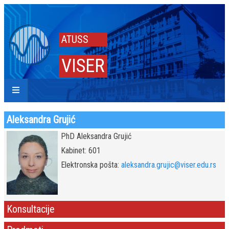
ATUSS
VISER
Aleksandra Grujić
PhD Aleksandra Grujić
Kabinet: 601
Elektronska pošta:
aleksandra.grujic@viser.edu.rs
Konsultacije