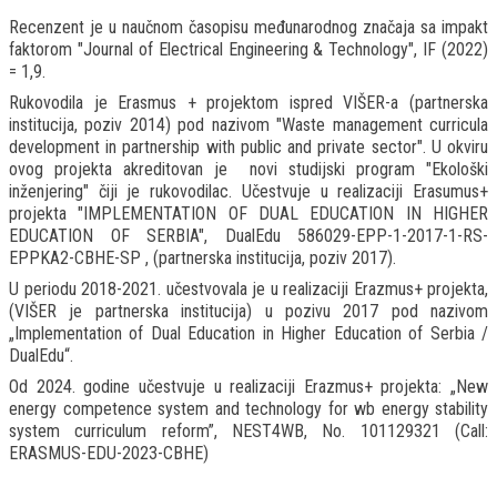
Recenzent je u naučnom časopisu međunarodnog značaja sa impakt
faktorom "Journal of Electrical Engineering & Technology", IF (2022)
= 1,9.
Rukovodila je Erasmus + projektom ispred VIŠER-a (partnerska
institucija, poziv 2014) pod nazivom "Waste management curricula
development in partnership with public and private sector". U okviru
ovog projekta akreditovan je novi studijski program "Ekološki
inženjering" čiji je rukovodilac. Učestvuje u realizaciji Erasumus+
projekta "IMPLEMENTATION OF DUAL EDUCATION IN HIGHER
EDUCATION OF SERBIA", DualEdu 586029-EPP-1-2017-1-RS-
EPPKA2-CBHE-SP , (partnerska institucija, poziv 2017).
U periodu 2018-2021. učestvovala je u realizaciji Erazmus+ projekta,
(VIŠER je partnerska institucija) u pozivu 2017 pod nazivom
„Implementation of Dual Education in Higher Education of Serbia /
DualEdu“.
Od 2024. godine učestvuje u realizaciji Erazmus+ projekta: „New
energy competence system and technology for wb energy stability
system curriculum reform”, NEST4WB, No. 101129321 (Call:
ERASMUS-EDU-2023-CBHE)