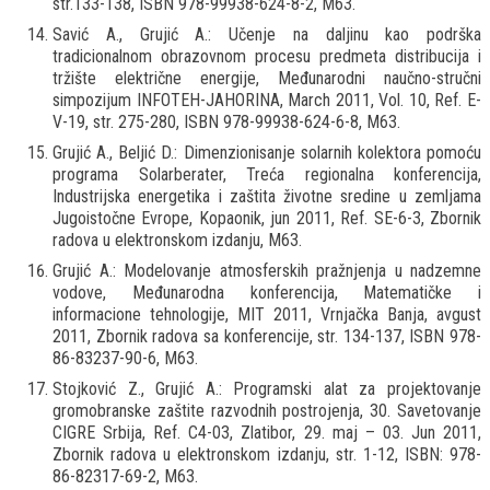
str.133-138, ISBN 978-99938-624-8-2, M63.
Savić A., Grujić A.: Učenje na daljinu kao podrška
tradicionalnom obrazovnom procesu predmeta distribucija i
tržište električne energije, Međunarodni naučno-stručni
simpozijum INFOTEH-JAHORINA, March 2011, Vol. 10, Ref. E-
V-19, str. 275-280, ISBN 978-99938-624-6-8, M63.
Grujić A., Beljić D.: Dimenzionisanje solarnih kolektora pomoću
programa Solarberater, Treća regionalna konferencija,
Industrijska energetika i zaštita životne sredine u zemljama
Jugoistočne Evrope, Kopaonik, jun 2011, Ref. SE-6-3, Zbornik
radova u elektronskom izdanju, M63.
Grujić A.: Modelovanje atmosferskih pražnjenja u nadzemne
vodove, Međunarodna konferencija, Matematičke i
informacione tehnologije, MIT 2011, Vrnjačka Banja, avgust
2011, Zbornik radova sa konferencije, str. 134-137, ISBN 978-
86-83237-90-6, M63.
Stojković Z., Grujić A.: Programski alat za projektovanje
gromobranske zaštite razvodnih postrojenja, 30. Savetovanje
CIGRE Srbija, Ref. C4-03, Zlatibor, 29. maj – 03. Jun 2011,
Zbornik radova u elektronskom izdanju, str. 1-12, ISBN: 978-
86-82317-69-2, M63.