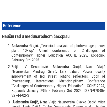
Reference
Naučni rad u međunarodnom časopisu
Aleksandra Grujić,
„Technical analysis of photovoltage power
plant 10kWp“ Annual conference on Challenges of
Contemporary Higher Education ACCHE 2025, Kopaonik,
February 3rd 2025
Željko V. Despotović,
Aleksandra Grujić
, Ivana Vlajić
Naumovska, Predrag Simić, Lara Laban, Power quality
improvement of led street lighting reflectors, Book of
Proceedings, International Multidisciplinary Conference
"Challenges of Contemporary Higher Education" - CCHE 2024,
Kopaonik January 29th - February 3rd 2024, ISBN-978-86-
82744-02-3
Aleksandra Grujić
, Ivana Vlajić-Naumovska, Slavko Dadić, Milan
Ivezić, Neša Rašić, Željko Despotović, Power quality in the