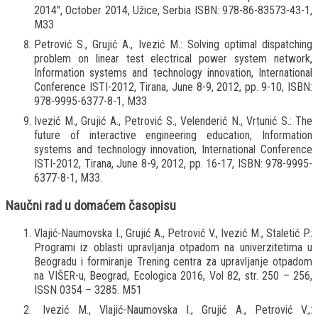
2014", October 2014, Užice, Serbia ISBN: 978-86-83573-43-1,
M33
Petrović S., Grujić A., Ivezić M.: Solving optimal dispatching
problem on linear test electrical power system network,
Information systems and technology innovation, International
Conference ISTI-2012, Tirana, June 8-9, 2012, pp. 9-10, ISBN:
978-9995-6377-8-1, M33
Ivezić M., Grujić A., Petrović S., Velenderić N., Vrtunić S.: The
future of interactive engineering education, Information
systems and technology innovation, International Conference
ISTI-2012, Tirana, June 8-9, 2012, pp. 16-17, ISBN: 978-9995-
6377-8-1, M33.
Naučni rad u domaćem časopisu
Vlajić-Naumovska I., Grujić A., Petrović V., Ivezić M., Staletić P.:
Programi iz oblasti upravljanja otpadom na univerzitetima u
Beogradu i formiranje Trening centra za upravljanje otpadom
na VIŠER-u, Beograd, Ecologica 2016, Vol 82, str. 250 – 256,
ISSN 0354 – 3285. M51
Ivezić M., Vlajić-Naumovska I., Grujić A., Petrović V.,: