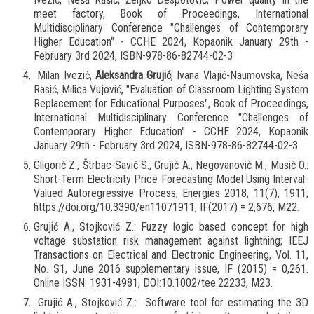
meet factory, Book of Proceedings, International
Multidisciplinary Conference "Challenges of Contemporary
Higher Education" - CCHE 2024, Kopaonik January 29th -
February 3rd 2024, ISBN-978-86-82744-02-3
Milan Ivezić,
Aleksandra Grujić
, Ivana Vlajić-Naumovska, Neša
Rasić, Milica Vujović, "Evaluation of Classroom Lighting System
Replacement for Educational Purposes", Book of Proceedings,
International Multidisciplinary Conference "Challenges of
Contemporary Higher Education" - CCHE 2024, Kopaonik
January 29th - February 3rd 2024, ISBN-978-86-82744-02-3
Gligorić Z., Štrbac-Savić S., Grujić A., Negovanović M., Musić O.:
Short-Term Electricity Price Forecasting Model Using Interval-
Valued Autoregressive Process; Energies 2018, 11(7), 1911;
https://doi.org/10.3390/en11071911, IF(2017) = 2,676, M22.
Grujić A., Stojković Z.: Fuzzy logic based concept for high
voltage substation risk management against lightning; IEEJ
Transactions on Electrical and Electronic Engineering, Vol. 11,
No. S1, June 2016 supplementary issue, IF (2015) = 0,261.
Online ISSN: 1931-4981, DOI:10.1002/tee.22233, M23.
Grujić A., Stojković Z.: Software tool for estimating the 3D