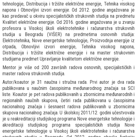
tehnologije, Distribucija i tržište električne energije, Tehnika visokog
napona i Obnovljivi izvori energije. Od 2012. godine angažovana je
kao predavač u okviru specijalističkih strukovnih studija na predmetu
Kvalitet električne energije. Od 2016. godine angažovana je u zvanju
profesora u Visokoj školi elektrotehnike i računarstva strukovnih
studija u Beogradu (VIŠER) na predmetima osnovnih studija:
Elektrotehnika, Nove energetske tehnologije, Proizvodnja energije iz
otpada, Obnovljivi izvori energije, Tehnika visokog napona,
Distribucija i tržište električne energije i na master strukovnim
studijama predmet Upravljanje kvalitetom električne energije.
Mentor je više od 200 završnih radova osnovnih, specijalističkih i
master radova strukovnih studija.
Autor/koautor je 31 naučna i stručna rada. Prvi autor je dva rada
publikovana u naučnim časopisima međunarodnog značaja sa SCI
liste. Koautor je pet radova publikovanih u zbornicima međunarodnih i
regionalnih naučnih skupova, četiri rada publikovana u časopisima
nacionalnog značaja i šesnaest radova publikovanih u zbornicima
skupova nacionalnog značaja. U školskoj 2011/12. godini učestvovala
je u reakreditaciji studijskog programa Nove energetske tehnologije i
akreditaciji studijskog programa specijalističkih studija Nove
energetske tehnologije u Visokoj školi elektrotehnike i računarstva