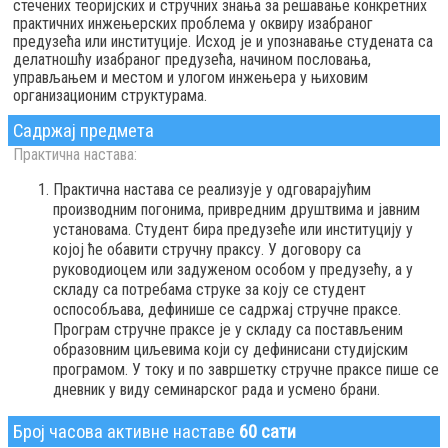
стечених теоријских и стручних знања за решавање конкретних
практичних инжењерских проблема у оквиру изабраног
предузећа или институције. Исход је и упознавање студената са
делатношћу изабраног предузећа, начином пословања,
управљањем и местом и улогом инжењера у њиховим
организационим структурама.
Садржај предмета
Практична настава:
Практична настава се реализује у одговарајућим
производним погонима, привредним друштвима и јавним
установама. Студент бира предузеће или институцију у
којој ће обавити стручну праксу. У договору са
руководиоцем или задуженом особом у предузећу, а у
складу са потребама струке за коју се студент
оспособљава, дефинише се садржај стручне праксе.
Програм стручне праксе је у складу са постављеним
образовним циљевима који су дефинисани студијским
програмом. У току и по завршетку стручне праксе пише се
дневник у виду семинарског рада и усмено брани.
Број часова активне наставе
60 сати