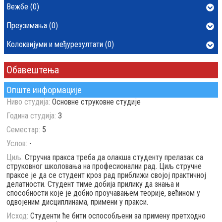
Вежбе (0)
Преузимања (0)
Колоквијуми и међурезултати (0)
Обавештења
Опште информације
Ниво студија:
Основне струковне студије
Година студија:
3
Семестар:
5
Услов:
-
Циљ:
Стручна пракса треба да олакша студенту прелазак са
струковног школовања на професионални рад. Циљ стручне
праксе је да се студент кроз рад приближи својој практичној
делатности. Студент тиме добија прилику да знања и
способности које је добио проучавањем теорије, већином у
одвојеним дисциплинама, примени у пракси.
Исход:
Студенти ће бити оспособљени за примену претходно