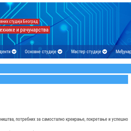
вних студија Београд
ехнике и рачунарства
денти
Основне студије
Мастер студије
Међуна
тништва, потребних за самостално креирање, покретање и успешно