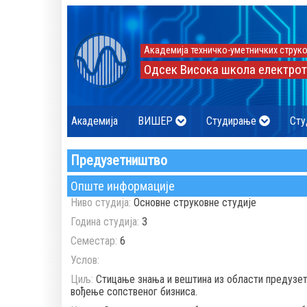
Академија техничко-уметничких струко
Одсек Висока школа електрот
Академија
ВИШЕР
Студирање
Сту
Предузетништво
Опште информације
Ниво студија:
Основне струковне студије
Година студија:
3
Семестар:
6
Услов:
Циљ:
Стицање знања и вештина из области предузе
вођење сопственог бизниса.