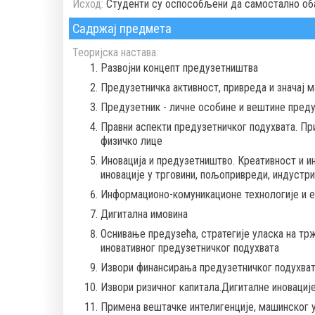
Исход:
Студенти су оспособљени да самостално оба
Садржај предмета
Теоријска настава:
Развојни концепт предузетништва
Предузетничка активност, привреда и значај 
Предузетник - личне особине и вештине преду
Правни аспекти предузетничког подухвата. П
физичко лице
Иновација и предузетништво. Креативност и и
иновације у трговини, пољопривреди, индустри
Информационо-комуникационе технологије и е
Дигитална имовина
Оснивање предузећа, стратегије уласка на трж
иновативног предузетничког подухвата
Извори финансирања предузетничког подухват
Извори ризичног капитала.Дигиталне иновациј
Примена вештачке интелигенције, машинског уче