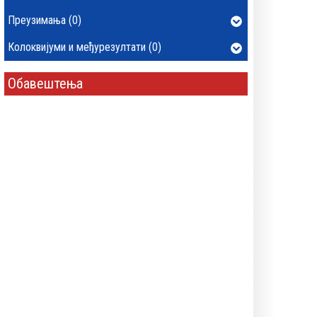
Преузимања (0)
Колоквијуми и међурезултати (0)
Обавештења