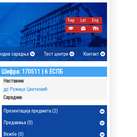
Ћир
Lat
Eng
родна сарадња
Тест центри
Контакт
Шифра: 170511 | 6 ЕСПБ
Наставник
др Ружица Цветковић
Сарадник
Презентација предмета (2)
Предавања (0)
Вежбе (0)