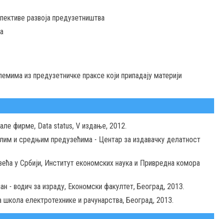
пективе развоја предузетништва
а
емима из предузетничке праксе који припадају материји
але фирме, Data status, V издање, 2012.
лим и средњим предузећима - Центар за издавачку делатност
ећа у Србији, Институт економских наука и Привредна комора
ан - водич за израду, Економски факултет, Београд, 2013.
а школа електротехнике и рачунарства, Београд, 2013.