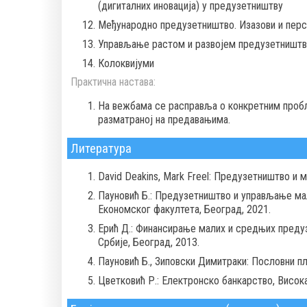
(дигиталних иновација) у предузетништву
Међународно предузетништво. Изазови и перс
Управљање растом и развојем предузетништв
Колоквијуми
Практична настава:
На вежбама се расправља о конкретним пробл
разматраној на предавањима.
Литература
David Deakins, Mark Freel: Предузетништво и м
Пауновић Б.: Предузетништво и управљање ма
Економског факултета, Београд, 2021.
Ерић Д.: Финансирање малих и средњих предуз
Србије, Београд, 2013.
Пауновић Б., Зиповски Димитраки: Пословни пл
Цветковић Р.: Електронско банкарство, Висок