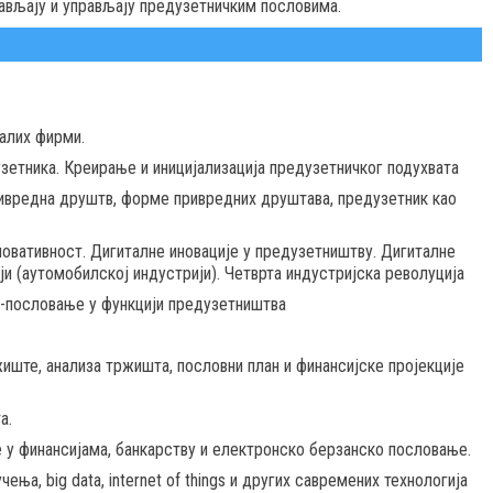
вљају и управљају предузетничким пословима.
малих фирми.
зетника. Креирање и иницијализација предузетничког подухвата
ривредна друштв, форме привредних друштава, предузетник као
новативност. Дигиталне иновације у предузетништву. Дигиталне
ји (аутомобилској индустрији). Четврта индустријска револуција
-пословање у функцији предузетништва
иште, анализа тржишта, пословни план и финансијске пројекције
а.
е у финансијама, банкарству и електронско берзанско пословање.
ња, big data, internet of things и других савремених технологија