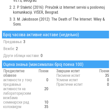
VETŠ, Beograd.
2. P. Staletić (2016): Priručnik iz Internet servisi u poslovnoj
komunikaciji. VIŠER, Beograd.
3. M. Jakobsson (2012): The Death of The Internet. Wiley &
Sons.
Број часова активне наставе (недељно)
Предавања:
3
Вежбе:
2
Други облици наставе:
0
Оцена знања (максималан број поена 100)
Предиспитне
Поени
Завршни испит
Поени
обавезе
Писмени испит
35
активности у току
0
Усмени испит
0
предавања
Практични испит
0
активности на
20
лабораторијским
вежбама
семинарски рад
10
колоквијум
35