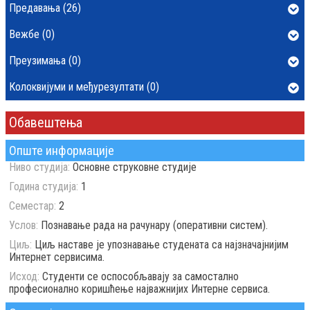
Предавања (26)
Вежбе (0)
Преузимања (0)
Колоквијуми и међурезултати (0)
Обавештења
Опште информације
Ниво студија:
Основне струковне студије
Година студија:
1
Семестар:
2
Услов:
Познавање рада на рачунару (оперативни систем).
Циљ:
Циљ наставе је упознавање студената са најзначајнијим
Интернет сервисима.
Исход:
Студенти се оспособљавају за самостално
професионално коришћење најважнијих Интерне сервиса.