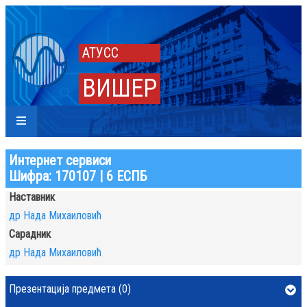
АТУСС
ВИШЕР
Интернет сервиси
Шифра: 170107 | 6 ЕСПБ
Наставник
др Нада Михаиловић
Сарадник
др Нада Михаиловић
Презентација предмета (0)