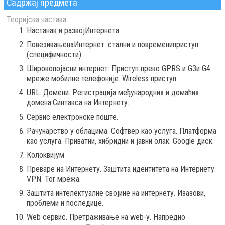
Садржај предмета
Теоријска настава:
Настанак и развојИнтернета.
ПовезивањенаИнтернет: стални и повремениприступ
(специфичности).
Широкопојасни интернет: Приступ преко GPRS и G3и G4
мреже мобилне телефоније. Wireless приступ.
URL. Домени. Регистрација међународних и домаћих
домена.Синтакса на Интернету.
Сервис електронске поште.
Рачунарство у облацима. Софтвер као услуга. Платформа
као услуга. Приватни, хибридни и јавни олак. Google диск.
Колоквијум
Преваре на Интернету. Заштита идентитета на Интернету.
VPN. Tor мрежа.
Заштита интелектуалне својине на интернету. Изазови,
проблеми и последице.
Web сервис. Претраживање на web-у. Напредно