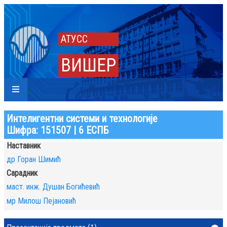
АТУСС
ВИШЕР
Интелигентни системи и технологије
Шифра: 151507 | 6 ЕСПБ
Наставник
др Горан Шимић
Сарадник
маст. инж. Душан Богићевић
мр Милош Пејановић