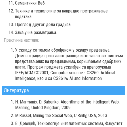
Семантички Веб.
Технике и технологије за напредно претраживање
података.
Преглед другог дела градива
Закључна разматрања.
Практична настава:
У складу са темом обрађеном у оквиру предавања.
Демонстрација практичног развоја интелигентних система
представљених на предавањима, коришћењем одабраних
алата. Програм предмета усклађен са препорукaма
IEEE/ACM CC2001, Computer science - CS260, Artificial
Intelligence, као и са CS261w AI and Information.
Литература
H. Marmanis, D. Babenko, Algorithms of the Intelligent Web,
Manning, United Kingdom, 2009
M.Russel, Mining the Social Web, O’Reilly, USA, 2013
В. Девеџић, Технологије интелигентних система, Факултет