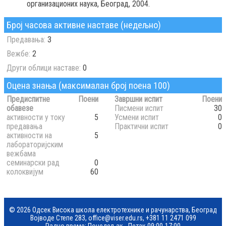
организационих наука, Београд, 2004.
Број часова активне наставе (недељно)
Предавања:
3
Вежбе:
2
Други облици наставе:
0
Оцена знања (максималан број поена 100)
Предиспитне
Поени
Завршни испит
Поени
обавезе
Писмени испит
30
активности у току
5
Усмени испит
0
предавања
Практични испит
0
активности на
5
лабораторијским
вежбама
семинарски рад
0
колоквијум
60
© 2026 Одсек Висока школа електротехнике и рачунарства, Београд
Војводе Степе 283,
office@viser.edu.rs
,
+381 11 2471 099