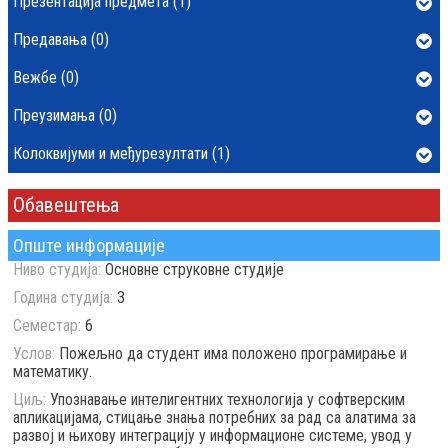
Презентација предмета (1)
Предавања (0)
Вежбе (0)
Преузимања (0)
Колоквијуми и међурезултати (1)
Обавештења
Опште информације
Ниво студија:
Основне струковне студије
Година студија:
3
Семестар:
6
Услов:
Пожељно да студент има положено програмирање и
математику.
Циљ:
Упознавање интелигентних технологија у софтверским
апликацијама, стицање знања потребних за рад са алатима за
развој и њихову интеграцију у информационе системе, увод у