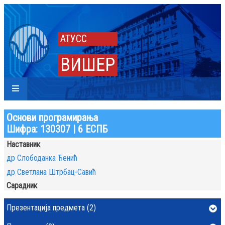
АТУСС
ВИШЕР
Основи програмирања
Шифра: 130307 | 6 ЕСПБ
Наставник
др Слободанка Ђенић
др Светлана Штрбац-Савић
Сарадник
Презентација предмета (2)