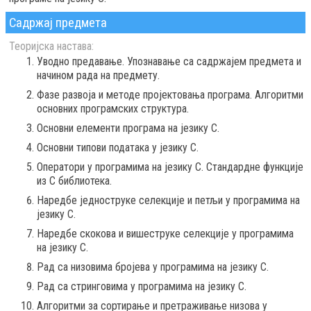
Садржај предмета
Теоријска настава:
Уводно предавање. Упознавање са садржајем предмета и
начином рада на предмету.
Фазе развоја и методе пројектовања програма. Алгоритми
основних програмских структура.
Основни елементи програма на језику C.
Основни типови података у језику C.
Оператори у програмима на језику C. Стандардне функције
из C библиотека.
Наредбе једноструке селекције и петљи у програмима на
језику C.
Наредбе скокова и вишеструке селекције у програмима
на језику C.
Рад са низовима бројева у програмима на језику C.
Рад са стринговима у програмима на језику C.
Алгоритми за сортирање и претраживање низова у