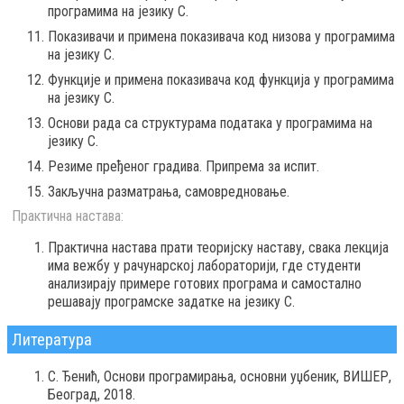
програмима на језику C.
Показивачи и примена показивача код низова у програмима
на језику C.
Функције и примена показивача код функција у програмима
на језику C.
Основи рада са структурама података у програмима на
језику C.
Резиме пређеног градива. Припрема за испит.
Закључна разматрања, самовредновање.
Практична настава:
Практична настава прати теоријску наставу, свака лекција
има вежбу у рачунарској лабораторији, где студенти
анализирају примере готових програма и самостално
решавају програмске задатке на језику C.
Литература
С. Ђенић, Основи програмирања, основни уџбеник, ВИШЕР,
Београд, 2018.