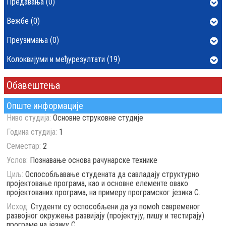
Предавања (0)
Вежбе (0)
Преузимања (0)
Колоквијуми и међурезултати (19)
Обавештења
Опште информације
Ниво студија:
Основне струковне студије
Година студија:
1
Семестар:
2
Услов:
Познавање основа рачунарске технике
Циљ:
Оспособљавање студената да савладају структурно
пројектовање програма, као и основне елементе овако
пројектованих програма, на примеру програмског језика C.
Исход:
Студенти су оспособљени да уз помоћ савременог
развојног окружења развијају (пројектују, пишу и тестирају)
програме на језику C.