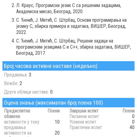
Л. Краус, Програмски језик C са решеним задацима,
Академска мисао, Београд, 2020.
С. Ђенић, Ј. Митић, С. Штрбац, Основи програмирања на
језику C, збирка примера и задатака, ВИШЕР, Београд,
2022.
С. Ђенић, Ј. Митић, С. Штрбац, Решени задаци на
програмским језицима C и C++, збирка задатака, ВИШЕР,
Београд, 2017.
Број часова активне наставе (недељно)
Предавања:
3
Вежбе:
2
Други облици наставе:
0
Оцена знања (максималан број поена 100)
Предиспитне
Поени
Завршни испит
Поени
обавезе
Писмени испит
0
активности у току
10
Усмени испит
0
предавања
Практични испит
40
активности на
20