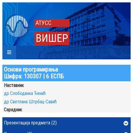
АТУСС
ВИШЕР
Основи програмирања
Шифра: 130307 | 6 ЕСПБ
Наставник
др Слободанка Ђенић
др Светлана Штрбац-Савић
Сарадник
Презентација предмета (2)