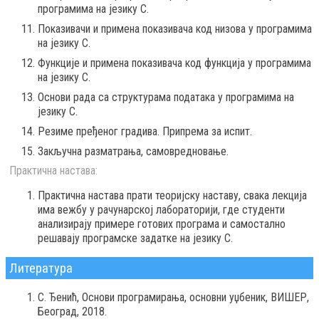
програмима на језику C.
Показивачи и примена показивача код низова у програмима
на језику C.
Функције и примена показивача код функција у програмима
на језику C.
Основи рада са структурама података у програмима на
језику C.
Резиме пређеног градива. Припрема за испит.
Закључна разматрања, самовредновање.
Практична настава:
Практична настава прати теоријску наставу, свака лекција
има вежбу у рачунарској лабораторији, где студенти
анализирају примере готових програма и самостално
решавају програмске задатке на језику C.
Литература
С. Ђенић, Основи програмирања, основни уџбеник, ВИШЕР,
Београд, 2018.