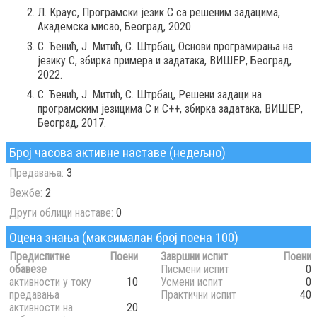
Л. Краус, Програмски језик C са решеним задацима,
Академска мисао, Београд, 2020.
С. Ђенић, Ј. Митић, С. Штрбац, Основи програмирања на
језику C, збирка примера и задатака, ВИШЕР, Београд,
2022.
С. Ђенић, Ј. Митић, С. Штрбац, Решени задаци на
програмским језицима C и C++, збирка задатака, ВИШЕР,
Београд, 2017.
Број часова активне наставе (недељно)
Предавања:
3
Вежбе:
2
Други облици наставе:
0
Оцена знања (максималан број поена 100)
Предиспитне
Поени
Завршни испит
Поени
обавезе
Писмени испит
0
активности у току
10
Усмени испит
0
предавања
Практични испит
40
активности на
20