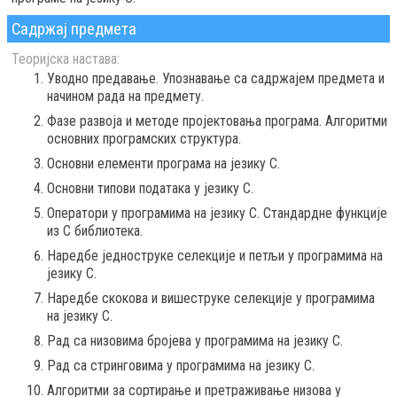
Садржај предмета
Теоријска настава:
Уводно предавање. Упознавање са садржајем предмета и
начином рада на предмету.
Фазе развоја и методе пројектовања програма. Алгоритми
основних програмских структура.
Основни елементи програма на језику C.
Основни типови података у језику C.
Оператори у програмима на језику C. Стандардне функције
из C библиотека.
Наредбе једноструке селекције и петљи у програмима на
језику C.
Наредбе скокова и вишеструке селекције у програмима
на језику C.
Рад са низовима бројева у програмима на језику C.
Рад са стринговима у програмима на језику C.
Алгоритми за сортирање и претраживање низова у