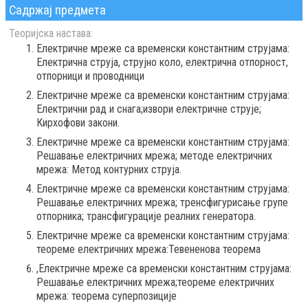
Садржај предмета
Теоријска настава:
Електричне мреже са временски константним струјама:
Електрична струја, струјно коло, електрична отпорност,
отпорници и проводници
Електричне мреже са временски константним струјама:
Електрични рад и снага;извори електричне струје;
Кирхофови закони.
Електричне мреже са временски константним струјама:
Решавање електричних мрежа; методе електричних
мрежа: Метод контурних струја.
Електричне мреже са временски константним струјама:
Решавање електричних мрежа; тренсфигурисање групе
отпорника; трансфигурације реалних генератора.
Електричне мреже са временски константним струјама:
теореме електричних мрежа:Тевененова теорема
,Електричне мреже са временски константним струјама:
Решавање електричних мрежа;теореме електричних
мрежа: теорема суперпозиције