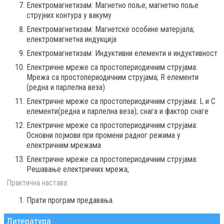
Електромагнетизам: Магнетно поље; магнетно поље
струјних контура у вакуму
Електромагнетизам: Магнетске особине матерјала;
електромагнетна индукција
Електромагнетизам: Индуктивни елементи и индуктивност
Електричне мреже са простопериодичним струјама:
Мрежа са простопериодичним струјама; R елементи
(редна и парлелна веза)
Електричне мреже са простопериодичним струјама: L и C
елементи(редна и парлелна веза); снага и фактор снаге
Електричне мреже са простопериодичним струјама:
Основни појмови при промени радног режима у
електричним мрежама
Електричне мреже са простопериодичним струјама:
Решавање електричних мрежа;
Практична настава:
Прати програм предавања.
Литература