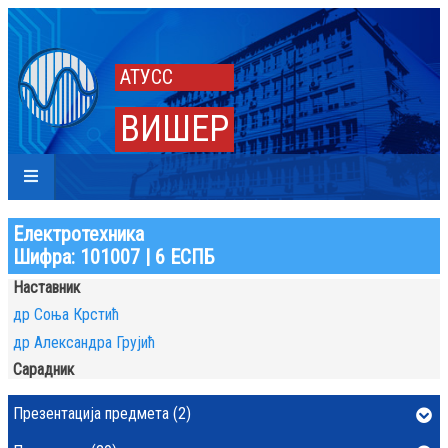
АТУСС
ВИШЕР
Електротехника
Шифра: 101007 | 6 ЕСПБ
Наставник
др Соња Крстић
др Александра Грујић
Сарадник
Презентација предмета (2)