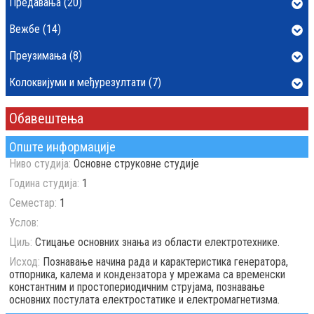
Предавања (20)
Вежбе (14)
Преузимања (8)
Колоквијуми и међурезултати (7)
Обавештења
Опште информације
Ниво студија:
Основне струковне студије
Година студија:
1
Семестар:
1
Услов:
Циљ:
Стицање основних знања из области електротехнике.
Исход:
Познавање начина рада и карактеристика генератора,
отпорника, калема и кондензатора у мрежама са временски
константним и простопериодичним струјама, познавање
основних постулата електростатике и електромагнетизма.