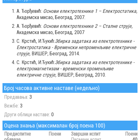
А. Ђорђевић:
Основи електротехнике 1 – Електростатика,
Академска мисао, Београд, 2007.
А. Ђорђевић:
Основи електротехнике 2 – Сталне струје,
Академска мисао, Београд, 2007
С. Крстић, И.Ђукић:
Збирка задатака из електротехнике -
Електростатика - Временски непроменљиве електричне
струје,
ВИШЕР, Београд, 2014.
С. Крстић, И.Ђукић:
Збирка задатака из електротехнике -
електромагнетизам - временски променљиве
електричне струје,
ВИШЕР, Београд, 2010.
Број часова активне наставе (недељно)
Предавања:
3
Вежбе:
3
Други облици наставе:
0
Оцена знања (максималан број поена 100)
Предиспитне
Поени
Завршни испит
Поени
обавезе
Писмени испит
40