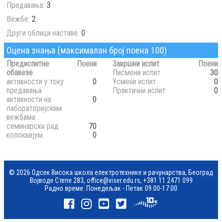
Предавања:
3
Вежбе:
2
Други облици наставе:
0
Оцена знања (максималан број поена 100)
Предиспитне
Поени
Завршни испит
Поени
обавезе
Писмени испит
30
активности у току
0
Усмени испит
0
предавања
Практични испит
0
активности на
0
лабораторијским
вежбама
семинарски рад
70
колоквијум
0
© 2026 Одсек Висока школа електротехнике и рачунарства, Београд
Војводе Степе 283,
office@viser.edu.rs
,
+381 11 2471 099
Радно време: Понедељак - Петак 09:00-17:00