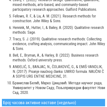
mixed methods, arts-based, and community-based
participatory research approaches. Guilford Publications.
Fellows, R. F., & Liu, A. M. (2021). Research methods for
construction. John Wiley & Sons.
Hennink, M., Hutter, I., & Bailey, A. (2020). Qualitative research
methods. Sage.
Tracy, S. J. (2019). Qualitative research methods: Collecting
evidence, crafting analysis, communicating impact. John Wiley
& Sons.
Bell, E., Bryman, A., & Harley, B. (2022). Business research
methods. Oxford university press.
ANĐELIĆ, S., BANJAC, N., ČOLAKOVIĆ, G., & EMIŠ-VANDLIK,
N. (2017). Pisanje naučnog članka: UMRID formula. NAUČNI Č
A SOPIS URG ENTNE MEDICINE, 31.
Бранислав Белић, Марко Цинцовић. Методе научног рада,
Универзитет у Новом Саду, Пољопривредни факултет Нови
Сад, 2020.
Број часова активне наставе (недељно)