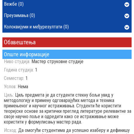
Вежбе (0)
Преузимања (0)
Колоквијуми и међурезултати (0)
Обавештења
Опште информације
Ниво студија:
Мастер струковне студије
Година студија:
1
Семестар:
1
Услов:
Нема
Циљ:
Циљ предмета је да студенти стекну бољи увид у
методологију и примену одговарајућих метода и техника
примењеног и научног истраживања. Студенти ће користити
теоријске основе за критички преглед литературе релевантне за
своје научно поље и одредити како се истраживање може
користити у формулисању мастер рада.
Исход:
Да омогући студентима да успешно изаберу и дефинишу