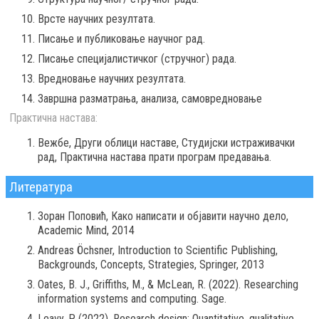
Врсте научних резултата.
Писање и публиковање научног рад.
Писање специјалистичког (стручног) рада.
Вредновање научних резултата.
Завршна разматрања, анализа, самовредновање
Практична настава:
Вежбе, Други облици наставе, Студијски истраживачки
рад, Практична настава прати програм предавања.
Литература
Зоран Поповић, Како написати и објавити научно дело,
Academic Mind, 2014
Andreas Öchsner, Introduction to Scientific Publishing,
Backgrounds, Concepts, Strategies, Springer, 2013
Oates, B. J., Griffiths, M., & McLean, R. (2022). Researching
information systems and computing. Sage.
Leavy, P. (2022). Research design: Quantitative, qualitative,