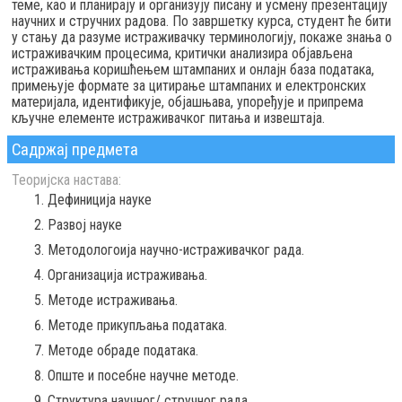
теме, као и планирају и организују писану и усмену презентацију
научних и стручних радова. По завршетку курса, студент ће бити
у стању да разуме истраживачку терминологију, покаже знања о
истраживачким процесима, критички анализира објављена
истраживања коришћењем штампаних и онлајн база података,
примењује формате за цитирање штампаних и електронских
материјала, идентификује, објашњава, упоређује и припрема
кључне елементе истраживачког питања и извештаја.
Садржај предмета
Теоријска настава:
Дефиниција науке
Развој науке
Методологоија научно-истраживачког рада.
Организација истраживања.
Методе истраживања.
Методе прикупљања података.
Методе обраде података.
Опште и посебне научне методе.
Структура научног/ стручног рада.