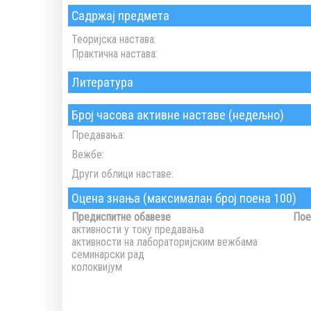
Садржај предмета
Теоријска настава:
Практична настава:
Литература
Број часова активне наставе (недељно)
Предавања:
Вежбе:
Други облици наставе:
Оцена знања (максималан број поена 100)
Предиспитне обавезе
Пое
активности у току предавања
активности на лабораторијским вежбама
семинарски рад
колоквијум