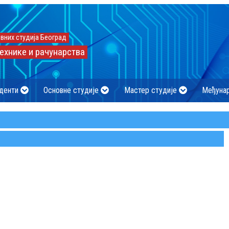
вних студија Београд
ехнике и рачунарства
денти
Основне студије
Мастер студије
Међуна