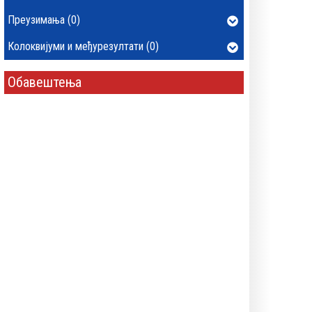
Преузимања (0)
Колоквијуми и међурезултати (0)
Обавештења