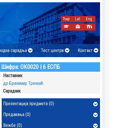
Ћир
Lat
Eng
родна сарадња
Тест центри
Контакт
Шифра: ОК0020 | 6 ЕСПБ
Наставник
др Бранимир Тренкић
Сарадник
Презентација предмета (0)
Предавања (0)
Вежбе (0)