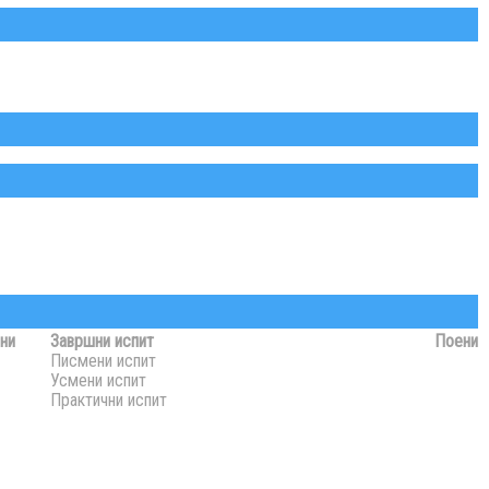
ни
Завршни испит
Поени
Писмени испит
Усмени испит
Практични испит