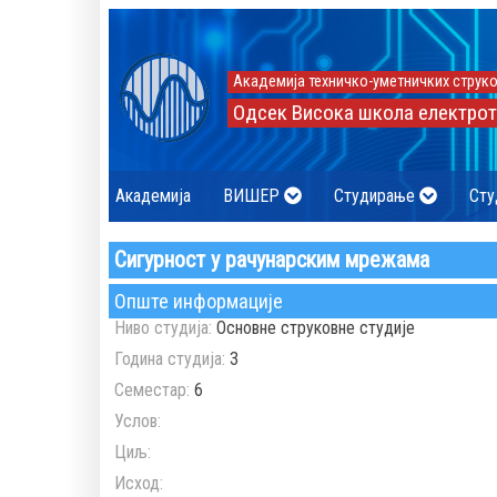
Академија техничко-уметничких струко
Одсек Висока школа електрот
Академија
ВИШЕР
Студирање
Сту
Сигурност у рачунарским мрежама
Опште информације
Ниво студија:
Основне струковне студије
Година студија:
3
Семестар:
6
Услов:
Циљ:
Исход: