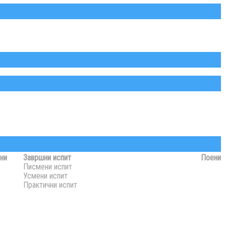
ни
Завршни испит
Поени
Писмени испит
Усмени испит
Практични испит