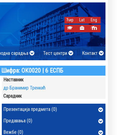
Ћир
Lat
Eng
родна сарадња
Тест центри
Контакт
Шифра: ОК0020 | 6 ЕСПБ
Наставник
др Бранимир Тренкић
Сарадник
Презентација предмета (0)
Предавања (0)
Вежбе (0)