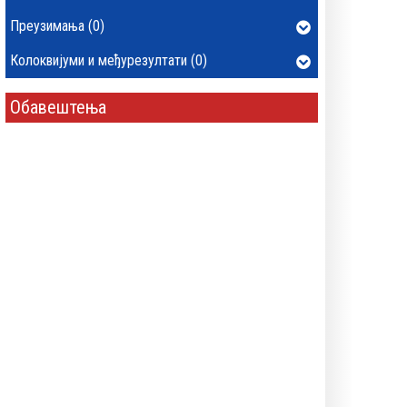
Преузимања (0)
Колоквијуми и међурезултати (0)
Обавештења