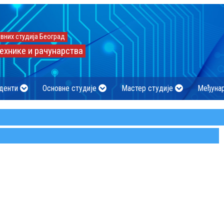
вних студија Београд
ехнике и рачунарства
денти
Основне студије
Мастер студије
Међуна