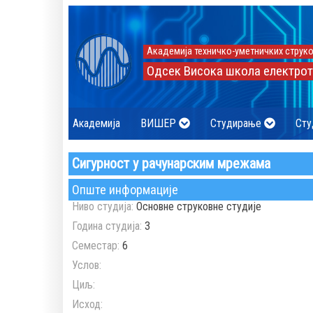
Академија техничко-уметничких струко
Одсек Висока школа електрот
Академија
ВИШЕР
Студирање
Сту
Сигурност у рачунарским мрежама
Опште информације
Ниво студија:
Основне струковне студије
Година студија:
3
Семестар:
6
Услов:
Циљ:
Исход: