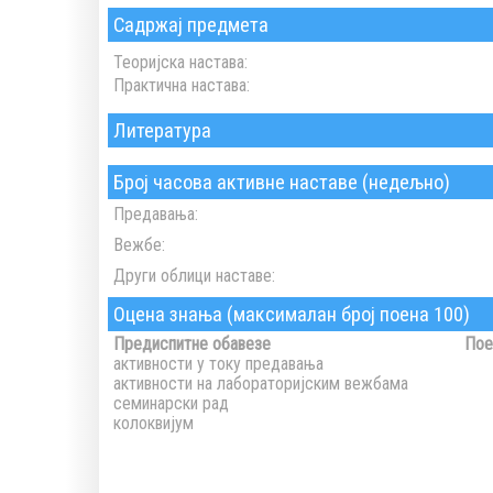
Садржај предмета
Теоријска настава:
Практична настава:
Литература
Број часова активне наставе (недељно)
Предавања:
Вежбе:
Други облици наставе:
Оцена знања (максималан број поена 100)
Предиспитне обавезе
Пое
активности у току предавања
активности на лабораторијским вежбама
семинарски рад
колоквијум