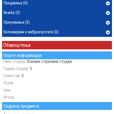
Предавања (0)
Вежбе (0)
Преузимања (0)
Колоквијуми и међурезултати (0)
Обавештења
Опште информације
Ниво студија:
Основне струковне студије
Година студија:
3
Семестар:
5
Услов:
Циљ:
Исход:
Садржај предмета