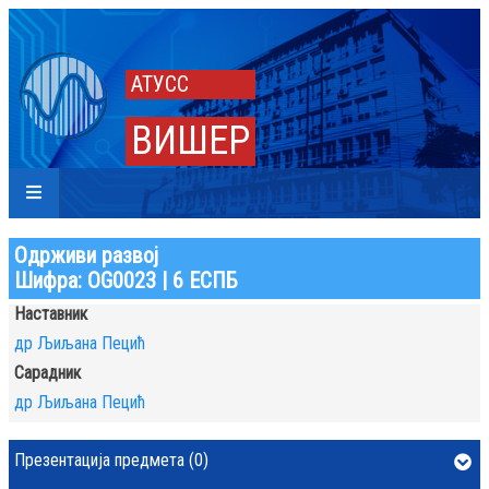
АТУСС
ВИШЕР
Одрживи развој
Шифра: OG0023 | 6 ЕСПБ
Наставник
др Љиљана Пецић
Сарадник
др Љиљана Пецић
Презентација предмета (0)