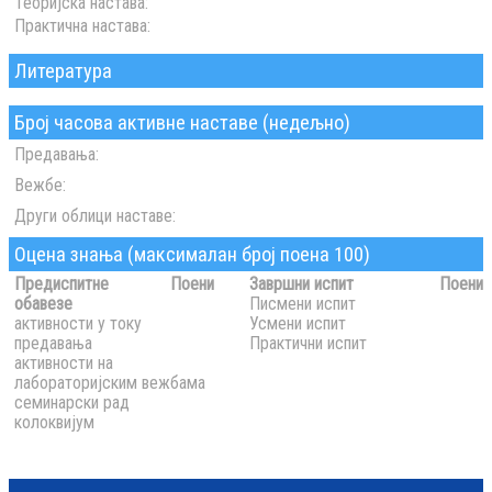
Теоријска настава:
Практична настава:
Литература
Број часова активне наставе (недељно)
Предавања:
Вежбе:
Други облици наставе:
Оцена знања (максималан број поена 100)
Предиспитне
Поени
Завршни испит
Поени
обавезе
Писмени испит
активности у току
Усмени испит
предавања
Практични испит
активности на
лабораторијским вежбама
семинарски рад
колоквијум