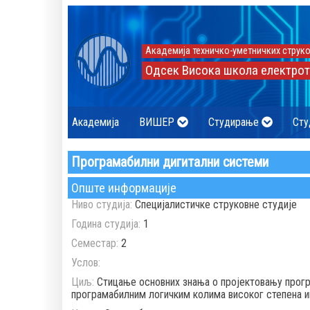
Академија техничко-уметничких струко
Одсек Висока школа електрот
Академија
ВИШЕР
Студирање
Сту
Програмабилни дигитални системи
Опште информације
Ниво студија:
Специјалистичке струковне студије
Година студија:
1
Семестар:
2
Услов:
Циљ:
Стицање основних знања о пројектовању прогр
програмабилним логичким колима високог степена и