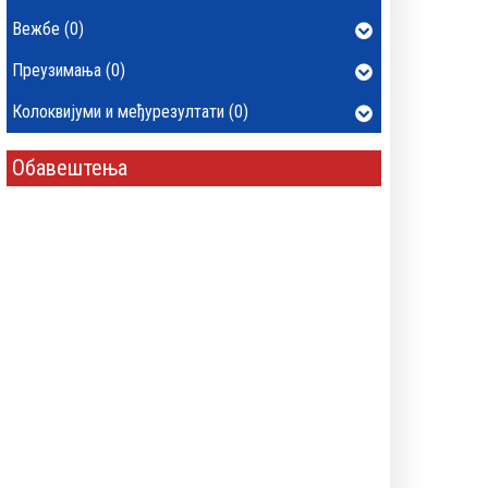
Вежбе (0)
Преузимања (0)
Колоквијуми и међурезултати (0)
Обавештења