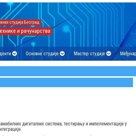
вних студија Београд
ехнике и рачунарства
денти
Основне студије
Мастер студије
Међуна
амабилних дигиталних система, тестирању и импелементацији у
нтеграције.