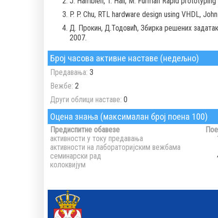
J. Hamblen, T. Hall, M. Furman Rapid prototyping 
P. P. Chu, RTL hardware design using VHDL, John 
Д. Прокин, Д.Тодовић, Збирка решених задата
2007.
Број часова активне наставе (недељно)
Предавања:
3
Вежбе:
2
Други облици наставе:
0
Оцена знања (максималан број поена 100)
Предиспитне обавезе
Пое
активности у току предавања
активности на лабораторијским вежбама
семинарски рад
колоквијум