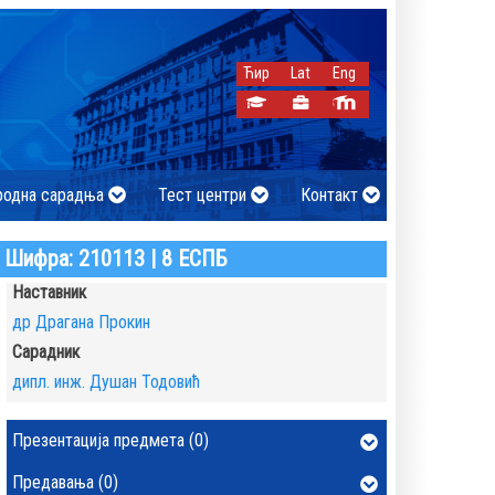
Ћир
Lat
Eng
родна сарадња
Тест центри
Контакт
Шифра: 210113 | 8 ЕСПБ
Наставник
др Драгана Прокин
Сарадник
дипл. инж. Душан Тодовић
Презентација предмета (0)
Предавања (0)