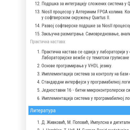
Подршка за интеграцију сложених система у Q
NiosII процесор у Алтериним FPGA колима. К
у софтверском окружењу Quartus II.
Развој софтверске подршке за NiosII процесо
Закључна разматрања. Самовредновање, анали
Практична настава:
Практична настава се одвија у лабораторији 
Лабораторијске вежбе су тематски груписане 
Основе програмирања у VHDL језику.
Имплементација система за контролу на бази
Стандардни интерфејси у програмабилној логи
Једноставни 16 - битни микроконтролерски си
Имплементација система у програмабилној лог
Литература
Д. Живковић, М. Поповић, Импулсна и дигитал