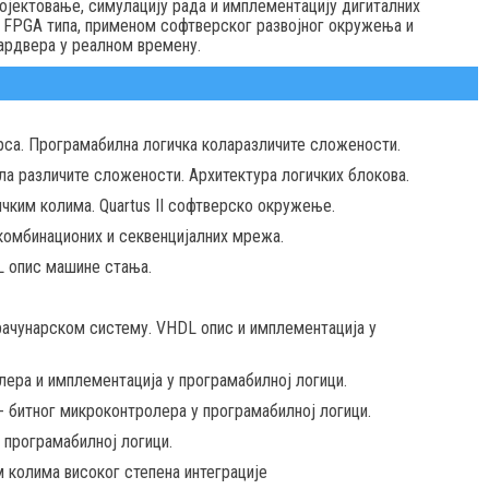
јектовање, симулацију рада и имплементацију дигиталних
 FPGA типа, применом софтверског развојног окружења и
ардвера у реалном времену.
рса. Програмабилна логичка коларазличите сложености.
а различите сложености. Архитектура логичких блокова.
ичким колима. Quartus II софтверско окружење.
комбинационих и секвенцијалних мрежа.
L опис машине стања.
рачунарском систему. VHDL опис и имплементација у
лера и имплементација у програмабилној логици.
 битног микроконтролера у програмабилној логици.
 програмабилној логици.
 колима високог степена интеграције