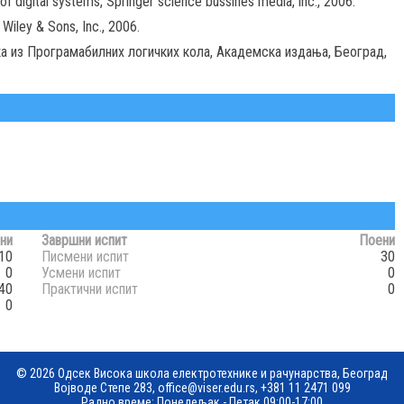
of digital systems, Springer science bussines media, inc., 2006.
Wiley & Sons, Inc., 2006.
ка из Програмабилних логичких кола, Академска издања, Београд,
ни
Завршни испит
Поени
10
Писмени испит
30
0
Усмени испит
0
40
Практични испит
0
0
© 2026 Одсек Висока школа електротехнике и рачунарства, Београд
Војводе Степе 283,
office@viser.edu.rs
,
+381 11 2471 099
Радно време: Понедељак - Петак 09:00-17:00