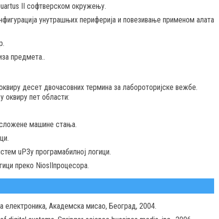
uartus II софтверском окружењу.
онфигурација унутрашњих периферија и повезивање применом алата
р.
за предмета..
у оквиру десет двочасовних термина за лабороторијске вежбе.
у оквиру пет области:
 сложене машине стања.
ци.
стем uP3у програмабилној логици.
ици преко NiosIIпроцесора.
на електроника, Академска мисао, Београд, 2004.