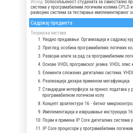
Исход:
Оспособљеност студената за самостално про
система у програмабилним логичким колима CPLD и
развојних система за тестирање имплементираног х
Садржај предмета
Теоријска настава:
Уводно предавање. Организација и садржај ку
Преглед особина програмабилних логичких кол
Развојни алати за рад са програмабилним лог
Основе VHDL програмског језика. VHDL опис 
Елементи сложених дигиталних система. VHD
Реализација дизајна применом мегафункција.
Стандардни интерфејси за пренос података у 
програмабилном логичком колу.
Концепт архитектуре 16 - битног микроконтро
Имплементација и извршавање инструкција 16-
Појам и примена IP Core дигиталних система у
IP Core процесори у програмабилним логичким