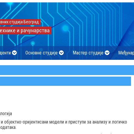
вних студија Београд
ехнике и рачунарства
денти
Основне студије
Мастер студије
Међуна
логија
 објектно-оријентисани модели и приступи за анализу и логичко
одатака.