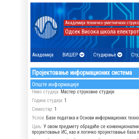
Академија техничко-уметничких струко
Одсек Висока школа електрот
Академија
ВИШЕР
Студирање
Сту
Пројектовање информационих система
Опште информације
Ниво студија:
Мастер струковне студије
Година студија:
1
Семестар:
1
Услов:
Базе података и Основи информационих техно
Циљ:
У овом предмету обрадиће се конвенционални и
пројектовање ИС, као и логичко пројектовање база п