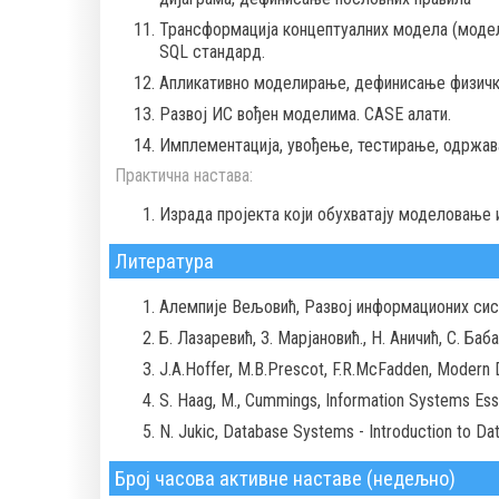
Трансформација концептуалних модела (модела
SQL стандард.
Апликативно моделирање, дефинисање физичко
Развој ИС вођен моделима. CASE алати.
Имплементација, увођење, тестирање, одржа
Практична настава:
Израда пројекта који обухватају моделовање
Литература
Алемпије Вељовић, Развој информационих сист
Б. Лазаревић, З. Марјановић., Н. Аничић, С. Ба
J.A.Hoffer, M.B.Prescot, F.R.McFadden, Modern 
S. Haag, M., Cummings, Information Systems Essen
N. Jukic, Database Systems - Introduction to Da
Број часова активне наставе (недељно)