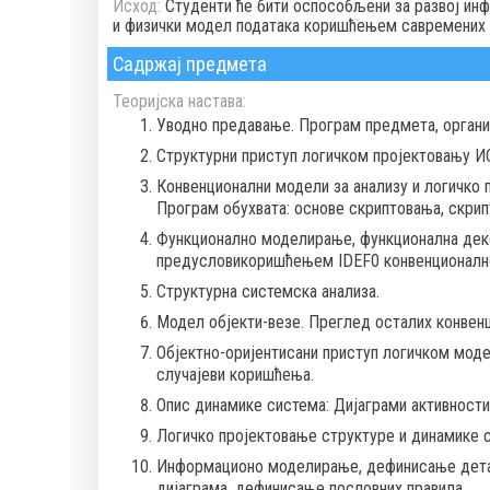
Исход:
Студенти ће бити оспосoбљени за развој ин
и физички модел података коришћењем савремених п
Садржај предмета
Теоријска настава:
Уводно предавање. Програм предмета, организ
Структурни приступ логичком пројектовању ИС.
Конвенционални модели за анализу и логичко 
Програм обухвата: основе скриптовања, скрип
Функционално моделирање, функционална деко
предусловикоришћењем IDEF0 конвенционалн
Структурна системска анализа.
Модел објекти-везе. Преглед осталих конвен
Објектно-оријентисани приступ логичком моде
случајеви коришћења.
Опис динамике система: Дијаграми активности
Логичко пројектовање структуре и динамике 
Информационо моделирање, дефинисање детаљ
дијаграма, дефинисање пословних правила