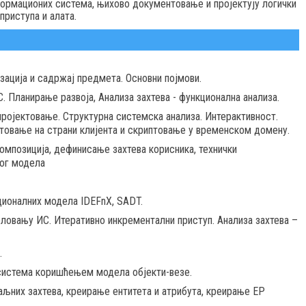
формационих система, њихово документовање и пројектују логички
риступа и алата.
ација и садржај предмета. Основни појмови.
 Планирање развоја, Анализа захтева - функционална анализа.
пројектовање. Структурна системска анализа. Интерактивност.
товање на страни клијента и скриптовање у временском домену.
мпозиција, дефинисање захтева корисника, технички
ог модела
ционалних модела IDEFnX, SADT.
ловању ИС. Итеративно инкрементални приступ. Анализа захтева –
.
система коришћењем модела објекти-везе.
них захтева, креирање ентитета и атрибута, креирање ЕР