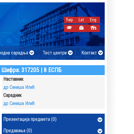
Ћир
Lat
Eng
родна сарадња
Тест центри
Контакт
Шифра: 317205 | 8 ЕСПБ
Наставник
др Синиша Илић
Сарадник
др Синиша Илић
Презентација предмета (0)
Предавања (0)