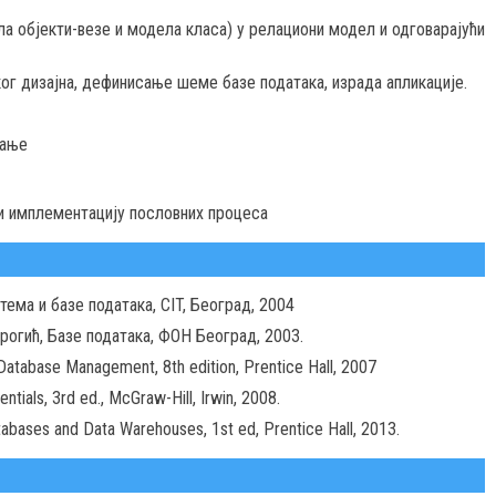
 објекти-везе и модела класа) у релациони модел и одговарајући
г дизајна, дефинисање шеме базе података, израда апликације.
вање
 и имплементацију пословних процеса
ема и базе података, CIT, Београд, 2004
барогић, Базе података, ФОН Београд, 2003.
Database Management, 8th edition, Prentice Hall, 2007
tials, 3rd ed., McGraw-Hill, Irwin, 2008.
tabases and Data Warehouses, 1st ed, Prentice Hall, 2013.