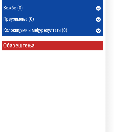
Вежбе (0)
Преузимања (0)
Колоквијуми и међурезултати (0)
Обавештења